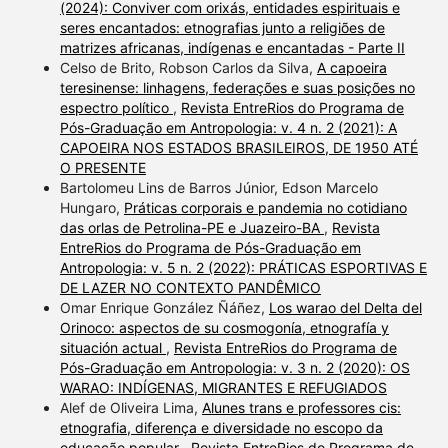
(2024): Conviver com orixás, entidades espirituais e
seres encantados: etnografias junto a religiões de
matrizes africanas, indígenas e encantadas - Parte II
Celso de Brito, Robson Carlos da Silva,
A capoeira
teresinense: linhagens, federações e suas posições no
espectro político
,
Revista EntreRios do Programa de
Pós-Graduação em Antropologia: v. 4 n. 2 (2021): A
CAPOEIRA NOS ESTADOS BRASILEIROS, DE 1950 ATÉ
O PRESENTE
Bartolomeu Lins de Barros Júnior, Edson Marcelo
Hungaro,
Práticas corporais e pandemia no cotidiano
das orlas de Petrolina-PE e Juazeiro-BA
,
Revista
EntreRios do Programa de Pós-Graduação em
Antropologia: v. 5 n. 2 (2022): PRÁTICAS ESPORTIVAS E
DE LAZER NO CONTEXTO PANDÊMICO
Omar Enrique González Ñáñez,
Los warao del Delta del
Orinoco: aspectos de su cosmogonía, etnografía y
situación actual
,
Revista EntreRios do Programa de
Pós-Graduação em Antropologia: v. 3 n. 2 (2020): OS
WARAO: INDÍGENAS, MIGRANTES E REFUGIADOS
Alef de Oliveira Lima,
Alunes trans e professores cis:
etnografia, diferença e diversidade no escopo da
educação popular
,
Revista EntreRios do Programa de