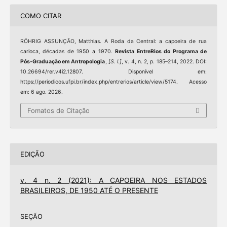
COMO CITAR
RÖHRIG ASSUNÇÃO, Matthias. A Roda da Central: a capoeira de rua
carioca, décadas de 1950 a 1970.
Revista EntreRios do Programa de
Pós-Graduação em Antropologia
,
[S. l.]
, v. 4, n. 2, p. 185–214, 2022. DOI:
10.26694/rer.v4i2.12807. Disponível em:
https://periodicos.ufpi.br/index.php/entrerios/article/view/5174. Acesso
em: 6 ago. 2026.
Fomatos de Citação
EDIÇÃO
v. 4 n. 2 (2021): A CAPOEIRA NOS ESTADOS
BRASILEIROS, DE 1950 ATÉ O PRESENTE
SEÇÃO