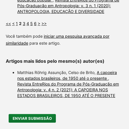
Pós-Graduação em Antropologia: v. 3 n. 1 (2020):
ANTROPOLOGIA, EDUCAÇÃO E DIVERSIDADE
<<
<
1
2
3
4
5
6
>
>>
Você também pode
iniciar uma pesquisa avançada por
similaridade
para este artigo.
Artigos mais lidos pelo mesmo(s) autor(es)
Matthias Röhrig Assunção, Celso de Brito,
A capoeira
nos estados brasileiros, de 1950 até o presente
,
Revista EntreRios do Programa de Pós-Graduação em
Antropologia: v. 4 n. 2 (2021): A CAPOEIRA NOS
ESTADOS BRASILEIROS, DE 1950 ATÉ O PRESENTE
ENVIAR SUBMISSÃO