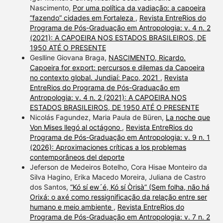
Nascimento,
Por uma política da vadiação: a capoeira
“fazendo” cidades em Fortaleza
,
Revista EntreRios do
Programa de Pós-Graduação em Antropologia: v. 4 n. 2
(2021): A CAPOEIRA NOS ESTADOS BRASILEIROS, DE
1950 ATÉ O PRESENTE
Geslline Giovana Braga,
NASCIMENTO, Ricardo.
Capoeira for export: percursos e dilemas da Capoeira
no contexto global. Jundiaí: Paco, 2021
,
Revista
EntreRios do Programa de Pós-Graduação em
Antropologia: v. 4 n. 2 (2021): A CAPOEIRA NOS
ESTADOS BRASILEIROS, DE 1950 ATÉ O PRESENTE
Nicolás Fagundez, Maria Paula de Büren,
La noche que
Von Mises llegó al octágono
,
Revista EntreRios do
Programa de Pós-Graduação em Antropologia: v. 9 n. 1
(2026): Aproximaciones críticas a los problemas
contemporâneos del deporte
Jeferson de Medeiros Botelho, Cora Hisae Monteiro da
Silva Hagino, Erika Macedo Moreira, Juliana de Castro
dos Santos,
“Kó sí ew´é, Kó sí Òrisà” (Sem folha, não há
Orixá: o axé como ressignificação da relação entre ser
humano e meio ambiente
,
Revista EntreRios do
Programa de Pós-Graduação em Antropologia: v. 7 n. 2