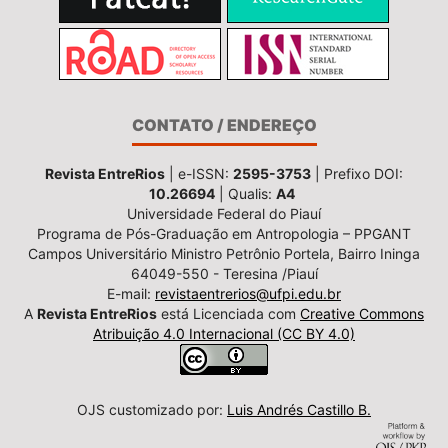
CONTATO / ENDEREÇO
Revista EntreRios
| e-ISSN:
2595-3753
| Prefixo DOI:
10.26694
| Qualis:
A4
Universidade Federal do Piauí
Programa de Pós-Graduação em Antropologia – PPGANT
Campos Universitário Ministro Petrônio Portela, Bairro Ininga
64049-550 - Teresina /Piauí
E-mail:
revistaentrerios@ufpi.edu.br
A
Revista EntreRios
está Licenciada com
Creative Commons
Atribuição 4.0 Internacional (CC BY 4.0)
OJS customizado por:
Luis Andrés Castillo B.