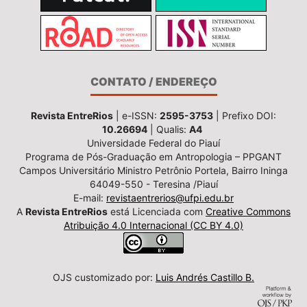
CONTATO / ENDEREÇO
Revista EntreRios
| e-ISSN:
2595-3753
| Prefixo DOI:
10.26694
| Qualis:
A4
Universidade Federal do Piauí
Programa de Pós-Graduação em Antropologia – PPGANT
Campos Universitário Ministro Petrônio Portela, Bairro Ininga
64049-550 - Teresina /Piauí
E-mail:
revistaentrerios@ufpi.edu.br
A
Revista EntreRios
está Licenciada com
Creative Commons
Atribuição 4.0 Internacional (CC BY 4.0)
OJS customizado por:
Luis Andrés Castillo B.