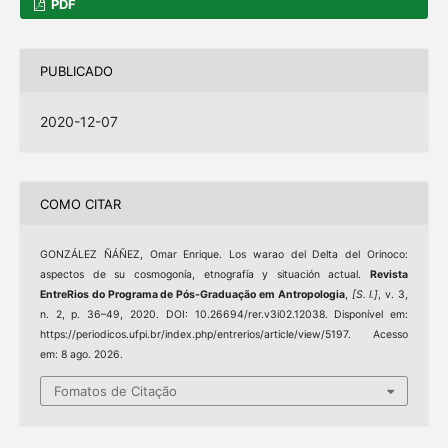
PDF
PUBLICADO
2020-12-07
COMO CITAR
GONZÁLEZ ÑÁÑEZ, Omar Enrique. Los warao del Delta del Orinoco:
aspectos de su cosmogonía, etnografía y situación actual.
Revista
EntreRios do Programa de Pós-Graduação em Antropologia
,
[S. l.]
, v. 3,
n. 2, p. 36–49, 2020. DOI: 10.26694/rer.v3i02.12038. Disponível em:
https://periodicos.ufpi.br/index.php/entrerios/article/view/5197. Acesso
em: 8 ago. 2026.
Fomatos de Citação