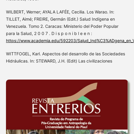
WILBERT, Werner; AYALA LAFÉE, Cecilia. Los Warao. In:
TILLET, Aimé; FREIRE, Germán (Edit.) Salud Indígena en
Venezuela. Tomo 2. Caracas: Ministerio del Poder Popular
para la Salud, 2 0 0 7 . D i s p o n i b l e e n :
https://www.academia.edu/592203/Salud_Ind%C3%ADgena_en_V
WITTFOGEL, Karl. Aspectos del desarrollo de las Sociedades
Hidráulicas. In: STEWARD, J.H. (Edit) Las civilizaciones