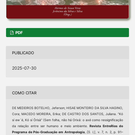
PDF
PUBLICADO
2025-07-30
COMO CITAR
DE MEDEIROS BOTELHO, Jeferson; HISAE MONTEIRO DA SILVA HAGINO,
Cora; MACEDO MOREIRA, Erika; DE CASTRO DOS SANTOS, Juliana. “Kó
sí ew´é, Kó sí Òrisà” (Sem folha, não há Orixá: o axé como ressignificação
da relação entre ser humano e meio ambiente.
Revista EntreRios do
Programa de Pós-Graduação em Antropologia
,
[S. l.]
, v. 7, n. 2, p. 91–