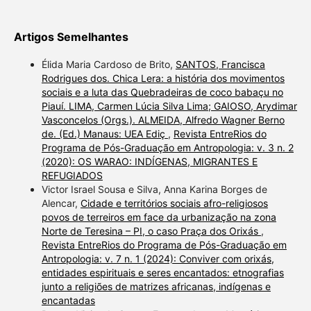
Artigos Semelhantes
Élida Maria Cardoso de Brito,
SANTOS, Francisca
Rodrigues dos. Chica Lera: a história dos movimentos
sociais e a luta das Quebradeiras de coco babaçu no
Piauí. LIMA, Carmen Lúcia Silva Lima; GAIOSO, Arydimar
Vasconcelos (Orgs.). ALMEIDA, Alfredo Wagner Berno
de. (Ed.) Manaus: UEA Ediç
,
Revista EntreRios do
Programa de Pós-Graduação em Antropologia: v. 3 n. 2
(2020): OS WARAO: INDÍGENAS, MIGRANTES E
REFUGIADOS
Victor Israel Sousa e Silva, Anna Karina Borges de
Alencar,
Cidade e territórios sociais afro-religiosos
povos de terreiros em face da urbanização na zona
Norte de Teresina – PI, o caso Praça dos Orixás
,
Revista EntreRios do Programa de Pós-Graduação em
Antropologia: v. 7 n. 1 (2024): Conviver com orixás,
entidades espirituais e seres encantados: etnografias
junto a religiões de matrizes africanas, indígenas e
encantadas