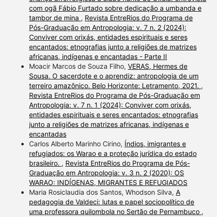
com ogã Fábio Furtado sobre dedicação a umbanda e
tambor de mina
,
Revista EntreRios do Programa de
Pós-Graduação em Antropologia: v. 7 n. 2 (2024):
Conviver com orixás, entidades espirituais e seres
encantados: etnografias junto a religiões de matrizes
africanas, indígenas e encantadas - Parte II
Moacir Marcos de Souza Filho,
VERAS, Hermes de
Sousa. O sacerdote e o aprendiz: antropologia de um
terreiro amazônico. Belo Horizonte: Letramento, 2021.
,
Revista EntreRios do Programa de Pós-Graduação em
Antropologia: v. 7 n. 1 (2024): Conviver com orixás,
entidades espirituais e seres encantados: etnografias
junto a religiões de matrizes africanas, indígenas e
encantadas
Carlos Alberto Marinho Cirino,
Índios, imigrantes e
refugiados: os Warao e a proteção jurídica do estado
brasileiro.
,
Revista EntreRios do Programa de Pós-
Graduação em Antropologia: v. 3 n. 2 (2020): OS
WARAO: INDÍGENAS, MIGRANTES E REFUGIADOS
Maria Rosiclaudia dos Santos, Whodson Silva,
A
pedagogia de Valdeci: lutas e papel sociopolítico de
uma professora quilombola no Sertão de Pernambuco
,