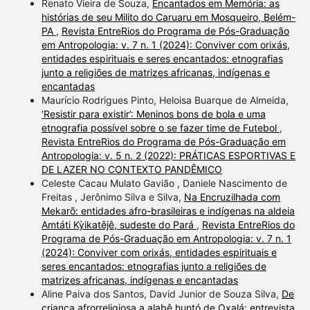
Renato Vieira de Souza,
Encantados em Memória: as
histórias de seu Milito do Caruaru em Mosqueiro, Belém-
PA
,
Revista EntreRios do Programa de Pós-Graduação
em Antropologia: v. 7 n. 1 (2024): Conviver com orixás,
entidades espirituais e seres encantados: etnografias
junto a religiões de matrizes africanas, indígenas e
encantadas
Maurício Rodrigues Pinto, Heloisa Buarque de Almeida,
‘Resistir para existir’: Meninos bons de bola e uma
etnografia possível sobre o se fazer time de Futebol
,
Revista EntreRios do Programa de Pós-Graduação em
Antropologia: v. 5 n. 2 (2022): PRÁTICAS ESPORTIVAS E
DE LAZER NO CONTEXTO PANDÊMICO
Celeste Cacau Mulato Gavião , Daniele Nascimento de
Freitas , Jerônimo Silva e Silva,
Na Encruzilhada com
Mekarõ: entidades afro-brasileiras e indígenas na aldeia
Amtáti Kỳikatêjê, sudeste do Pará
,
Revista EntreRios do
Programa de Pós-Graduação em Antropologia: v. 7 n. 1
(2024): Conviver com orixás, entidades espirituais e
seres encantados: etnografias junto a religiões de
matrizes africanas, indígenas e encantadas
Aline Paiva dos Santos, David Junior de Souza Silva,
De
criança afrorreligiosa a alabê huntó de Oxalá: entrevista