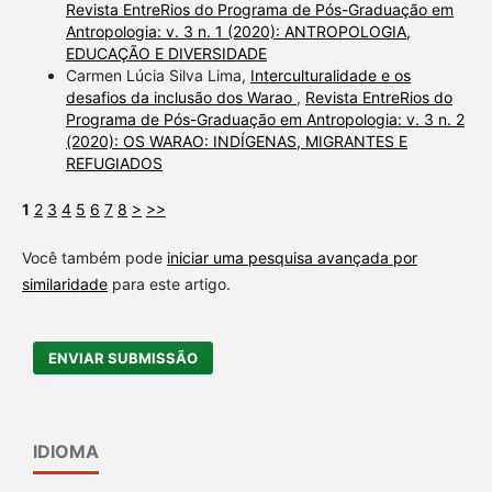
Revista EntreRios do Programa de Pós-Graduação em
Antropologia: v. 3 n. 1 (2020): ANTROPOLOGIA,
EDUCAÇÃO E DIVERSIDADE
Carmen Lúcia Silva Lima,
Interculturalidade e os
desafios da inclusão dos Warao
,
Revista EntreRios do
Programa de Pós-Graduação em Antropologia: v. 3 n. 2
(2020): OS WARAO: INDÍGENAS, MIGRANTES E
REFUGIADOS
1
2
3
4
5
6
7
8
>
>>
Você também pode
iniciar uma pesquisa avançada por
similaridade
para este artigo.
ENVIAR SUBMISSÃO
IDIOMA