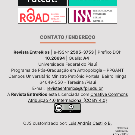
CONTATO / ENDEREÇO
Revista EntreRios
| e-ISSN:
2595-3753
| Prefixo DOI:
10.26694
| Qualis:
A4
Universidade Federal do Piauí
Programa de Pós-Graduação em Antropologia – PPGANT
Campos Universitário Ministro Petrônio Portela, Bairro Ininga
64049-550 - Teresina /Piauí
E-mail:
revistaentrerios@ufpi.edu.br
A
Revista EntreRios
está Licenciada com
Creative Commons
Atribuição 4.0 Internacional (CC BY 4.0)
OJS customizado por:
Luis Andrés Castillo B.