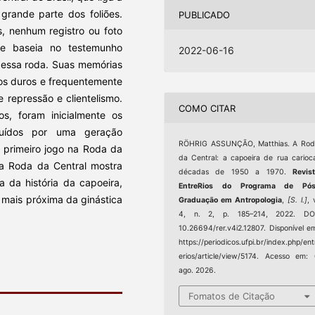
grande parte dos foliões.
PUBLICADO
s, nenhum registro ou foto
se baseia no testemunho
2022-06-16
essa roda. Suas memórias
os duros e frequentemente
 repressão e clientelismo.
COMO CITAR
os, foram inicialmente os
uídos por uma geração
RÖHRIG ASSUNÇÃO, Matthias. A Rod
u primeiro jogo na Roda da
da Central: a capoeira de rua carioc
a Roda da Central mostra
décadas de 1950 a 1970.
Revis
a da história da capoeira,
EntreRios do Programa de Pós
mais próxima da ginástica
Graduação em Antropologia
,
[S. l.]
, 
4, n. 2, p. 185–214, 2022. DOI
10.26694/rer.v4i2.12807. Disponível e
https://periodicos.ufpi.br/index.php/ent
erios/article/view/5174. Acesso em:
ago. 2026.
Fomatos de Citação