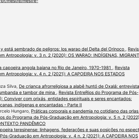
t-br/mestre/mestre-
 y está sembrado de peligros: los warao del Delta del Orinoco
,
Revis
em Antropologia: v. 3 n. 2 (2020): OS WARAO: INDÍGENAS, MIGRAN
a capoeira angola baiana no Rio de Janeiro, 1970-1981
,
Revista
em Antropologia: v. 4 n. 2 (2021): A CAPOEIRA NOS ESTADOS
uza Silva,
De criança afrorreligiosa a alabê huntó de Oxalá: entrevist
 umbanda e tambor de mina
,
Revista EntreRios do Programa de Pós-
: Conviver com orixás, entidades espirituais e seres encantados:
ricanas, indígenas e encantadas - Parte II
arcelo Hungaro,
Práticas corporais e pandemia no cotidiano das orlas
ios do Programa de Pós-Graduação em Antropologia: v. 5 n. 2 (2022)
CONTEXTO PANDÊMICO
poeira teresinense: linhagens, federações e suas posições no espec
 Pós-Graduação em Antropologia: v. 4 n. 2 (2021): A CAPOEIRA NOS