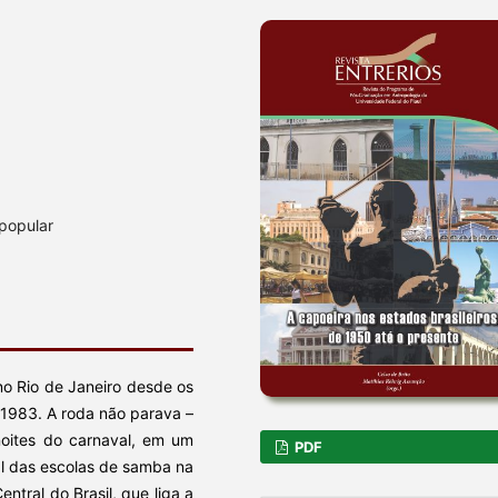
 popular
no Rio de Janeiro desde os
 1983. A roda não parava –
 noites do carnaval, em um
PDF
ial das escolas de samba na
entral do Brasil, que liga a