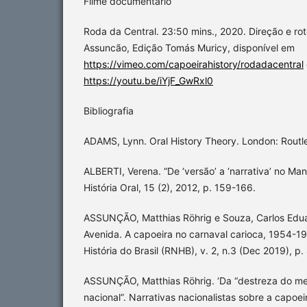
Filme documentário
Roda da Central. 23:50 mins., 2020. Direção e rot
Assuncão, Edição Tomás Muricy, disponível em
https://vimeo.com/capoeirahistory/rodadacentral
https://youtu.be/iYjF_GwRxl0
Bibliografia
ADAMS, Lynn. Oral History Theory. London: Routl
ALBERTI, Verena. “De ‘versão’ a ‘narrativa’ no Manu
História Oral, 15 (2), 2012, p. 159-166.
ASSUNÇÃO, Matthias Röhrig e Souza, Carlos Edua
Avenida. A capoeira no carnaval carioca, 1954-1
História do Brasil (RNHB), v. 2, n.3 (Dec 2019), p
ASSUNÇÃO, Matthias Röhrig. ‘Da “destreza do mes
nacional”. Narrativas nacionalistas sobre a capoeir