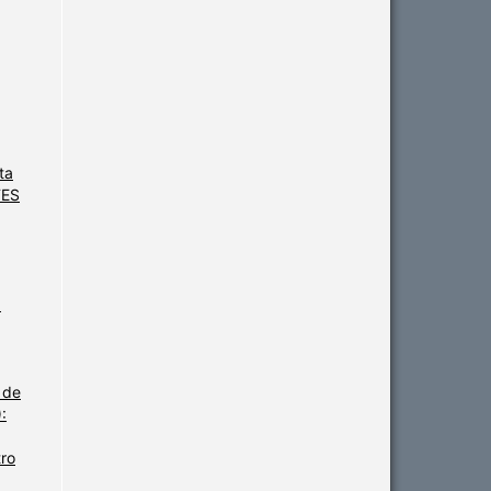
ta
TES
a
 de
:
tro