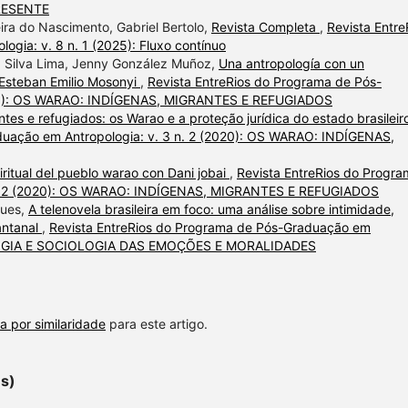
RESENTE
ira do Nascimento, Gabriel Bertolo,
Revista Completa
,
Revista Entre
gia: v. 8 n. 1 (2025): Fluxo contínuo
ia Silva Lima, Jenny González Muñoz,
Una antropología con un
n Esteban Emilio Mosonyi
,
Revista EntreRios do Programa de Pós-
2020): OS WARAO: INDÍGENAS, MIGRANTES E REFUGIADOS
antes e refugiados: os Warao e a proteção jurídica do estado brasileir
duação em Antropologia: v. 3 n. 2 (2020): OS WARAO: INDÍGENAS,
iritual del pueblo warao con Dani jobai
,
Revista EntreRios do Progr
 n. 2 (2020): OS WARAO: INDÍGENAS, MIGRANTES E REFUGIADOS
ques,
A telenovela brasileira em foco: uma análise sobre intimidade,
antanal
,
Revista EntreRios do Programa de Pós-Graduação em
POLOGIA E SOCIOLOGIA DAS EMOÇÕES E MORALIDADES
a por similaridade
para este artigo.
es)