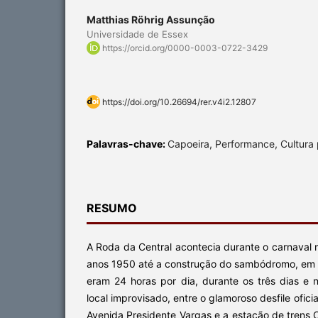
Matthias Röhrig Assunção
Universidade de Essex
https://orcid.org/0000-0003-0722-3429
https://doi.org/10.26694/rer.v4i2.12807
Palavras-chave:
Capoeira, Performance, Cultura
RESUMO
A Roda da Central acontecia durante o carnaval 
anos 1950 até a construção do sambódromo, em
eram 24 horas por dia, durante os três dias e
local improvisado, entre o glamoroso desfile ofic
Avenida Presidente Vargas e a estação de trens C