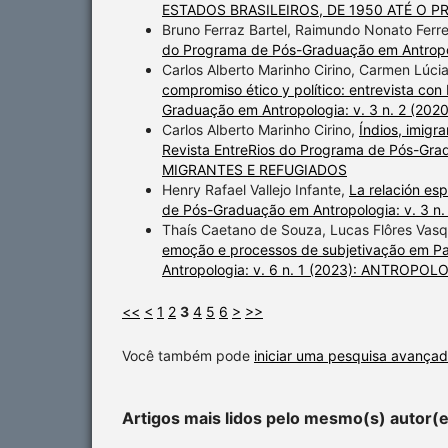
ESTADOS BRASILEIROS, DE 1950 ATÉ O P
Bruno Ferraz Bartel, Raimundo Nonato Ferre
do Programa de Pós-Graduação em Antropolo
Carlos Alberto Marinho Cirino, Carmen Lúc
compromiso ético y político: entrevista co
Graduação em Antropologia: v. 3 n. 2 (
Carlos Alberto Marinho Cirino,
Índios, imigr
Revista EntreRios do Programa de Pós-Gra
MIGRANTES E REFUGIADOS
Henry Rafael Vallejo Infante,
La relación esp
de Pós-Graduação em Antropologia: v. 3
Thaís Caetano de Souza, Lucas Flôres Vas
emoção e processos de subjetivação em P
Antropologia: v. 6 n. 1 (2023): ANTRO
<<
<
1
2
3
4
5
6
>
>>
Você também pode
iniciar uma pesquisa avançad
Artigos mais lidos pelo mesmo(s) autor(