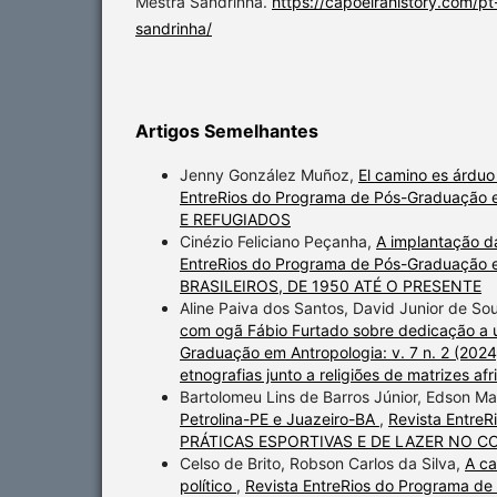
Mestra Sandrinha.
https://capoeirahistory.com/p
sandrinha/
Artigos Semelhantes
Jenny González Muñoz,
El camino es árduo
EntreRios do Programa de Pós-Graduação 
E REFUGIADOS
Cinézio Feliciano Peçanha,
A implantação d
EntreRios do Programa de Pós-Graduação 
BRASILEIROS, DE 1950 ATÉ O PRESENTE
Aline Paiva dos Santos, David Junior de So
com ogã Fábio Furtado sobre dedicação a
Graduação em Antropologia: v. 7 n. 2 (2024)
etnografias junto a religiões de matrizes af
Bartolomeu Lins de Barros Júnior, Edson M
Petrolina-PE e Juazeiro-BA
,
Revista EntreR
PRÁTICAS ESPORTIVAS E DE LAZER NO 
Celso de Brito, Robson Carlos da Silva,
A ca
político
,
Revista EntreRios do Programa de