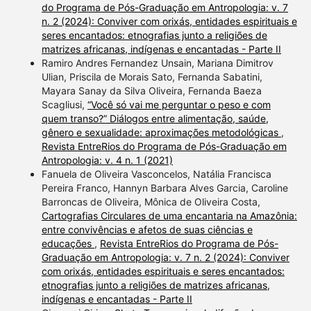
do Programa de Pós-Graduação em Antropologia: v. 7
n. 2 (2024): Conviver com orixás, entidades espirituais e
seres encantados: etnografias junto a religiões de
matrizes africanas, indígenas e encantadas - Parte II
Ramiro Andres Fernandez Unsain, Mariana Dimitrov
Ulian, Priscila de Morais Sato, Fernanda Sabatini,
Mayara Sanay da Silva Oliveira, Fernanda Baeza
Scagliusi,
“Você só vai me perguntar o peso e com
quem transo?” Diálogos entre alimentação, saúde,
gênero e sexualidade: aproximações metodológicas
,
Revista EntreRios do Programa de Pós-Graduação em
Antropologia: v. 4 n. 1 (2021)
Fanuela de Oliveira Vasconcelos, Natália Francisca
Pereira Franco, Hannyn Barbara Alves Garcia, Caroline
Barroncas de Oliveira, Mônica de Oliveira Costa,
Cartografias Circulares de uma encantaria na Amazônia:
entre convivências e afetos de suas ciências e
educações
,
Revista EntreRios do Programa de Pós-
Graduação em Antropologia: v. 7 n. 2 (2024): Conviver
com orixás, entidades espirituais e seres encantados:
etnografias junto a religiões de matrizes africanas,
indígenas e encantadas - Parte II