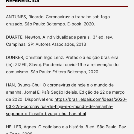
REFERÊNCIAS
ANTUNES, Ricardo. Coronavirus: o trabalho sob fogo
cruzado. São Paulo: Boitempo. E-book, 2020.
DUARTE, Newton. A individualidade para si. 3ª ed. rev.
Campinas, SP: Autores Associados, 2013
DUNKER, Christian Ingo Lenz. Prefácio à edição brasileira.
(In): ZIZEK, Slavoj. Pandemia: covid-19 e a reinvenção do
comunismo. São Paulo: Editora Boitempo, 2020.
HAN, Byung-Chul. O coronavírus de hoje e o mundo de
amanhã. Jornal El País Seção Ideiais. Edição de 22 de março
de 2020. Disponível em:
https://brasil.elpais.com/ideas/2020-
03-22/o-coronavirus-de-hoje-e-o-mundo-de-amanha-
segundo-o-filosofo-byung-chul-han.html
HELLER, Agnes. O cotidiano e a história. 8.ed. São Paulo: Paz
e Terra, 2008.