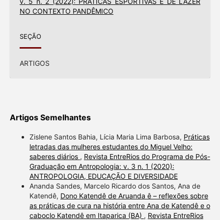
v. 5 n. 2 (2022): PRÁTICAS ESPORTIVAS E DE LAZER
NO CONTEXTO PANDÊMICO
SEÇÃO
ARTIGOS
Artigos Semelhantes
Zislene Santos Bahia, Lícia Maria Lima Barbosa,
Práticas
letradas das mulheres estudantes do Miguel Velho:
saberes diários
,
Revista EntreRios do Programa de Pós-
Graduação em Antropologia: v. 3 n. 1 (2020):
ANTROPOLOGIA, EDUCAÇÃO E DIVERSIDADE
Ananda Sandes, Marcelo Ricardo dos Santos, Ana de
Katendê,
Dono Katendê de Aruanda ê – reflexões sobre
as práticas de cura na história entre Ana de Katendê e o
caboclo Katendê em Itaparica (BA)
,
Revista EntreRios