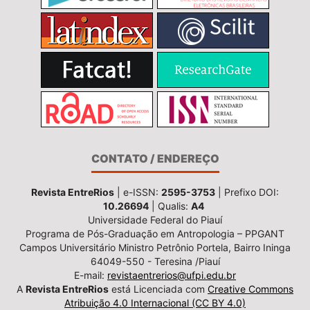
CONTATO / ENDEREÇO
Revista EntreRios
| e-ISSN:
2595-3753
| Prefixo DOI:
10.26694
| Qualis:
A4
Universidade Federal do Piauí
Programa de Pós-Graduação em Antropologia – PPGANT
Campos Universitário Ministro Petrônio Portela, Bairro Ininga
64049-550 - Teresina /Piauí
E-mail:
revistaentrerios@ufpi.edu.br
A
Revista EntreRios
está Licenciada com
Creative Commons
Atribuição 4.0 Internacional (CC BY 4.0)