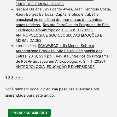
EMOÇÕES E MORALIDADES
Iáscara Gislâne Cavalcante Alves, Jean Henrique Costa,
Raoni Borges Barbosa,
Capital erótico e trabalho
emocional no cotidiano de promotoras de eventos:
notas teóricas
,
Revista EntreRios do Programa de Pós-
Graduação em Antropologia: v. 6 n. 1 (2023):
ANTROPOLOGIA E SOCIOLOGIA DAS EMOÇÕES E
MORALIDADES
Lorran Lima,
SCHWARCZ, Lilia Moritz. Sobre o
Autoritarismo Brasileiro. São Paulo: Companhia das
Letras, 2019, 294 pp.
,
Revista EntreRios do Programa
de Pós-Graduação em Antropologia: v. 3 n. 1 (2020):
ANTROPOLOGIA, EDUCAÇÃO E DIVERSIDADE
1
2
3
>
>>
Você também pode
iniciar uma pesquisa avançada por
similaridade
para este artigo.
ENVIAR SUBMISSÃO