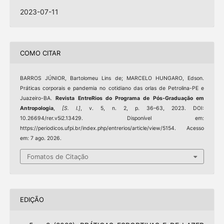
2023-07-11
COMO CITAR
BARROS JÚNIOR, Bartolomeu Lins de; MARCELO HUNGARO, Edson.
Práticas corporais e pandemia no cotidiano das orlas de Petrolina-PE e
Juazeiro-BA.
Revista EntreRios do Programa de Pós-Graduação em
Antropologia
,
[S. l.]
, v. 5, n. 2, p. 36–63, 2023. DOI:
10.26694/rer.v5i2.13429. Disponível em:
https://periodicos.ufpi.br/index.php/entrerios/article/view/5154. Acesso
em: 7 ago. 2026.
Fomatos de Citação
EDIÇÃO