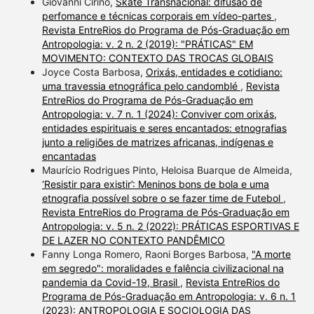
Giovanni Cirino,
Skate Transnacional: difusão de
perfomance e técnicas corporais em vídeo-partes
,
Revista EntreRios do Programa de Pós-Graduação em
Antropologia: v. 2 n. 2 (2019): "PRÁTICAS" EM
MOVIMENTO: CONTEXTO DAS TROCAS GLOBAIS
Joyce Costa Barbosa,
Orixás, entidades e cotidiano:
uma travessia etnográfica pelo candomblé
,
Revista
EntreRios do Programa de Pós-Graduação em
Antropologia: v. 7 n. 1 (2024): Conviver com orixás,
entidades espirituais e seres encantados: etnografias
junto a religiões de matrizes africanas, indígenas e
encantadas
Maurício Rodrigues Pinto, Heloisa Buarque de Almeida,
‘Resistir para existir’: Meninos bons de bola e uma
etnografia possível sobre o se fazer time de Futebol
,
Revista EntreRios do Programa de Pós-Graduação em
Antropologia: v. 5 n. 2 (2022): PRÁTICAS ESPORTIVAS E
DE LAZER NO CONTEXTO PANDÊMICO
Fanny Longa Romero, Raoni Borges Barbosa,
"A morte
em segredo": moralidades e falência civilizacional na
pandemia da Covid-19, Brasil
,
Revista EntreRios do
Programa de Pós-Graduação em Antropologia: v. 6 n. 1
(2023): ANTROPOLOGIA E SOCIOLOGIA DAS