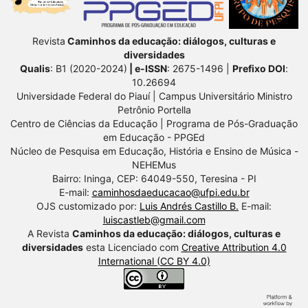
Revista
Caminhos da educação: diálogos, culturas e
diversidades
Qualis
: B1 (2020-2024)
| e-ISSN
: 2675-1496 |
Prefixo DOI
:
10.26694
Universidade Federal do Piauí | Campus Universitário Ministro
Petrônio Portella
Centro de Ciências da Educação | Programa de Pós-Graduação
em Educação - PPGEd
Núcleo de Pesquisa em Educação, História e Ensino de Música -
NEHEMus
Bairro: Ininga, CEP: 64049-550, Teresina - PI
E-mail:
caminhosdaeducacao@ufpi.edu.br
OJS customizado por:
Luis Andrés Castillo B.
E-mail:
luiscastleb@gmail.com
A Revista
Caminhos da educação: diálogos, culturas e
diversidades
esta Licenciado com
Creative Attribution 4.0
International (CC BY 4.0)