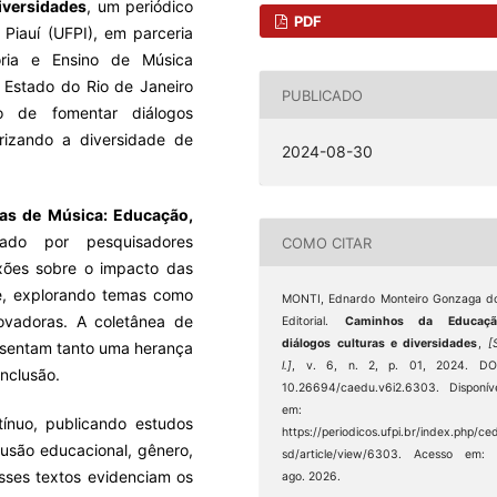
iversidades
, um periódico
PDF
Piauí (UFPI), em parceria
ria e Ensino de Música
 Estado do Rio de Janeiro
PUBLICADO
o de fomentar diálogos
orizando a diversidade de
2024-08-30
as de Música: Educação,
nado por pesquisadores
COMO CITAR
exões sobre o impacto das
, explorando temas como
MONTI, Ednardo Monteiro Gonzaga d
novadoras. A coletânea de
Editorial.
Caminhos da Educaçã
diálogos culturas e diversidades
,
[
resentam tanto uma herança
l.]
, v. 6, n. 2, p. 01, 2024. DOI
nclusão.
10.26694/caedu.v6i2.6303. Disponív
em:
tínuo, publicando estudos
https://periodicos.ufpi.br/index.php/ce
lusão educacional, gênero,
sd/article/view/6303. Acesso em:
Esses textos evidenciam os
ago. 2026.