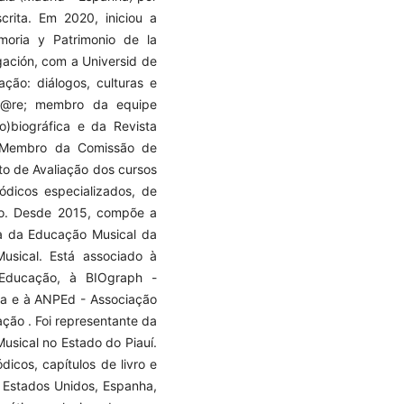
crita. Em 2020, iniciou a
moria y Patrimonio de la
gación, com a Universid de
ção: diálogos, culturas e
m@re; membro da equipe
to)biográfica e da Revista
é Membro da Comissão de
to de Avaliação dos cursos
ódicos especializados, de
nto. Desde 2015, compõe a
ia da Educação Musical da
usical. Está associado à
 Educação, à BIOgraph -
ica e à ANPEd - Associação
ão . Foi representante da
sical no Estado do Piauí.
dicos, capítulos de livro e
 Estados Unidos, Espanha,