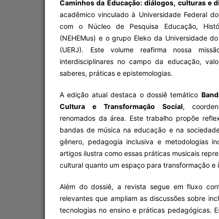
Caminhos da Educação: diálogos, culturas e d
acadêmico vinculado à Universidade Federal do 
com o Núcleo de Pesquisa Educação, Histó
(NEHEMus) e o grupo Eleko da Universidade do
(UERJ). Este volume reafirma nossa missã
interdisciplinares no campo da educação, val
saberes, práticas e epistemologias.
A edição atual destaca o dossiê temático
Band
Cultura e Transformação Social
, coorde
renomados da área. Este trabalho propõe refl
bandas de música na educação e na sociedade
gênero, pedagogia inclusiva e metodologias i
artigos ilustra como essas práticas musicais rep
cultural quanto um espaço para transformação e i
Além do dossiê, a revista segue em fluxo con
relevantes que ampliam as discussões sobre inc
tecnologias no ensino e práticas pedagógicas. 