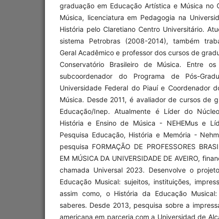
graduação em Educação Artística e Música no Co
Música, licenciatura em Pedagogia na Univers
História pelo Claretiano Centro Universitário. A
sistema Petrobras (2008-2014), também tra
Geral Acadêmico e professor dos cursos de gra
Conservatório Brasileiro de Música. Entre o
subcoordenador do Programa de Pós-Gra
Universidade Federal do Piauí e Coordenador 
Música. Desde 2011, é avaliador de cursos de g
Educação/Inep. Atualmente é Líder do Núcle
História e Ensino de Música - NEHEMus e Líd
Pesquisa Educação, História e Memória - Nehm
pesquisa FORMAÇÃO DE PROFESSORES BRAS
EM MÚSICA DA UNIVERSIDADE DE AVEIRO, financ
chamada Universal 2023. Desenvolve o projeto
Educação Musical: sujeitos, instituições, impres
assim como, o História da Educação Musical:
saberes. Desde 2013, pesquisa sobre a impressa
americana em parceria com a Universidad de Alc