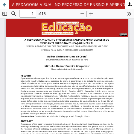
A PEDAGOGIA VISUAL NO PROCESSO DE ENSINO E APRENDIZAGEM DO ESTUDANTE SURDO NA EDUCAÇÃO INFANTIL