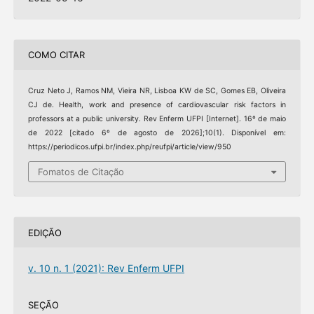
COMO CITAR
Cruz Neto J, Ramos NM, Vieira NR, Lisboa KW de SC, Gomes EB, Oliveira
CJ de. Health, work and presence of cardiovascular risk factors in
professors at a public university. Rev Enferm UFPI [Internet]. 16º de maio
de 2022 [citado 6º de agosto de 2026];10(1). Disponível em:
https://periodicos.ufpi.br/index.php/reufpi/article/view/950
Fomatos de Citação
EDIÇÃO
v. 10 n. 1 (2021): Rev Enferm UFPI
SEÇÃO