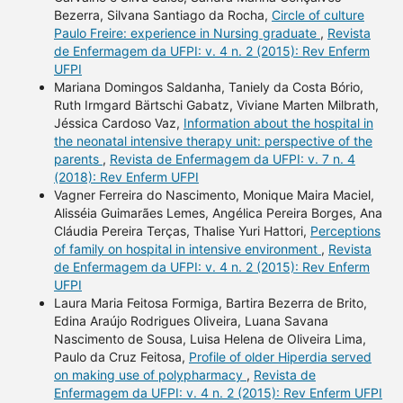
Bezerra, Silvana Santiago da Rocha,
Circle of culture
Paulo Freire: experience in Nursing graduate
,
Revista
de Enfermagem da UFPI: v. 4 n. 2 (2015): Rev Enferm
UFPI
Mariana Domingos Saldanha, Taniely da Costa Bório,
Ruth Irmgard Bärtschi Gabatz, Viviane Marten Milbrath,
Jéssica Cardoso Vaz,
Information about the hospital in
the neonatal intensive therapy unit: perspective of the
parents
,
Revista de Enfermagem da UFPI: v. 7 n. 4
(2018): Rev Enferm UFPI
Vagner Ferreira do Nascimento, Monique Maira Maciel,
Alisséia Guimarães Lemes, Angélica Pereira Borges, Ana
Cláudia Pereira Terças, Thalise Yuri Hattori,
Perceptions
of family on hospital in intensive environment
,
Revista
de Enfermagem da UFPI: v. 4 n. 2 (2015): Rev Enferm
UFPI
Laura Maria Feitosa Formiga, Bartira Bezerra de Brito,
Edina Araújo Rodrigues Oliveira, Luana Savana
Nascimento de Sousa, Luisa Helena de Oliveira Lima,
Paulo da Cruz Feitosa,
Profile of older Hiperdia served
on making use of polypharmacy
,
Revista de
Enfermagem da UFPI: v. 4 n. 2 (2015): Rev Enferm UFPI