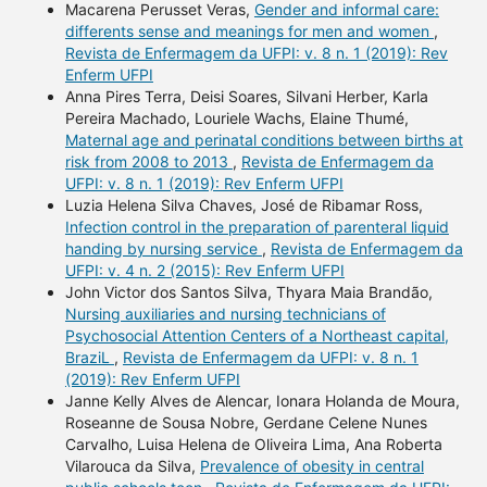
Macarena Perusset Veras,
Gender and informal care:
differents sense and meanings for men and women
,
Revista de Enfermagem da UFPI: v. 8 n. 1 (2019): Rev
Enferm UFPI
Anna Pires Terra, Deisi Soares, Silvani Herber, Karla
Pereira Machado, Louriele Wachs, Elaine Thumé,
Maternal age and perinatal conditions between births at
risk from 2008 to 2013
,
Revista de Enfermagem da
UFPI: v. 8 n. 1 (2019): Rev Enferm UFPI
Luzia Helena Silva Chaves, José de Ribamar Ross,
Infection control in the preparation of parenteral liquid
handing by nursing service
,
Revista de Enfermagem da
UFPI: v. 4 n. 2 (2015): Rev Enferm UFPI
John Victor dos Santos Silva, Thyara Maia Brandão,
Nursing auxiliaries and nursing technicians of
Psychosocial Attention Centers of a Northeast capital,
BraziL
,
Revista de Enfermagem da UFPI: v. 8 n. 1
(2019): Rev Enferm UFPI
Janne Kelly Alves de Alencar, Ionara Holanda de Moura,
Roseanne de Sousa Nobre, Gerdane Celene Nunes
Carvalho, Luisa Helena de Oliveira Lima, Ana Roberta
Vilarouca da Silva,
Prevalence of obesity in central