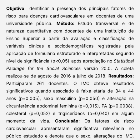
Objetivo
: identificar a presença dos principais fatores de
risco para doenças cardiovasculares em docentes de uma
universidade pública.
M
étodo
:
Estudo transversal e de
natureza quantitativa com docentes de uma Instituição de
Ensino Superior a partir da avaliação e classificação de
variáveis clínicas e sociodemográficas registradas pela
aplicação de formulário estruturado e interpretadas segundo
nível de significância (p
<
0,05) após apreciação no
Statistical
Package for the Social Sciences
versão 20.0. A coleta
realizou-se de agosto de 2016 a julho de 2018.
Resultados:
Participaram 261 docentes. O IMC obteve resultados
significativos quando associado à faixa etária de 34 a 44
anos (p=0,005), sexo masculino (p=0,050) e alteração na
circunferência abdominal feminina (p=0,015), PA (p=0,0038),
colesterol (p=0,052) e triglicerídeos (p=0,040) em algum
momento da vida.
Conclusão:
Os fatores de risco
cardiovascular apresentaram significativa relevância no
público estudado e denota que o sexo, alterações do IMC,