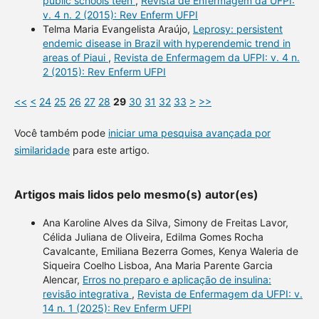
public schools teen
,
Revista de Enfermagem da UFPI:
v. 4 n. 2 (2015): Rev Enferm UFPI
Telma Maria Evangelista Araújo,
Leprosy: persistent
endemic disease in Brazil with hyperendemic trend in
areas of Piaui
,
Revista de Enfermagem da UFPI: v. 4 n.
2 (2015): Rev Enferm UFPI
<<
<
24
25
26
27
28
29
30
31
32
33
>
>>
Você também pode
iniciar uma pesquisa avançada por
similaridade
para este artigo.
Artigos mais lidos pelo mesmo(s) autor(es)
Ana Karoline Alves da Silva, Simony de Freitas Lavor,
Célida Juliana de Oliveira, Edilma Gomes Rocha
Cavalcante, Emiliana Bezerra Gomes, Kenya Waleria de
Siqueira Coelho Lisboa, Ana Maria Parente Garcia
Alencar,
Erros no preparo e aplicação de insulina:
revisão integrativa
,
Revista de Enfermagem da UFPI: v.
14 n. 1 (2025): Rev Enferm UFPI