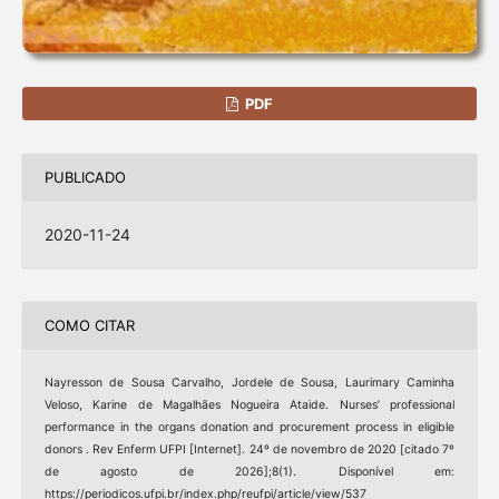
PDF
PUBLICADO
2020-11-24
COMO CITAR
Nayresson de Sousa Carvalho, Jordele de Sousa, Laurimary Caminha
Veloso, Karine de Magalhães Nogueira Ataide. Nurses’ professional
performance in the organs donation and procurement process in eligible
donors . Rev Enferm UFPI [Internet]. 24º de novembro de 2020 [citado 7º
de agosto de 2026];8(1). Disponível em:
https://periodicos.ufpi.br/index.php/reufpi/article/view/537