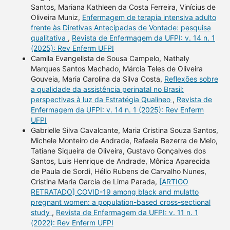
Santos, Mariana Kathleen da Costa Ferreira, Vinícius de
Oliveira Muniz,
Enfermagem de terapia intensiva adulto
frente às Diretivas Antecipadas de Vontade: pesquisa
qualitativa
,
Revista de Enfermagem da UFPI: v. 14 n. 1
(2025): Rev Enferm UFPI
Camila Evangelista de Sousa Campelo, Nathaly
Marques Santos Machado, Márcia Teles de Oliveira
Gouveia, Maria Carolina da Silva Costa,
Reflexões sobre
a qualidade da assistência perinatal no Brasil:
perspectivas à luz da Estratégia Qualineo
,
Revista de
Enfermagem da UFPI: v. 14 n. 1 (2025): Rev Enferm
UFPI
Gabrielle Silva Cavalcante, Maria Cristina Souza Santos,
Michele Monteiro de Andrade, Rafaela Bezerra de Melo,
Tatiane Siqueira de Oliveira, Gustavo Gonçalves dos
Santos, Luis Henrique de Andrade, Mônica Aparecida
de Paula de Sordi, Hélio Rubens de Carvalho Nunes,
Cristina Maria Garcia de Lima Parada,
[ARTIGO
RETRATADO] COVID-19 among black and mulatto
pregnant women: a population-based cross-sectional
study
,
Revista de Enfermagem da UFPI: v. 11 n. 1
(2022): Rev Enferm UFPI