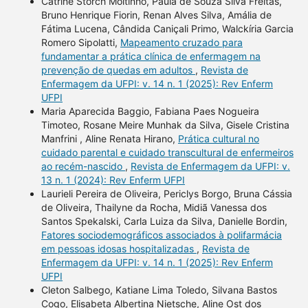
Catrine Storch Moitinho, Paula de Souza Silva Freitas,
Bruno Henrique Fiorin, Renan Alves Silva, Amália de
Fátima Lucena, Cândida Caniçali Primo, Walckíria Garcia
Romero Sipolatti,
Mapeamento cruzado para
fundamentar a prática clínica de enfermagem na
prevenção de quedas em adultos
,
Revista de
Enfermagem da UFPI: v. 14 n. 1 (2025): Rev Enferm
UFPI
Maria Aparecida Baggio, Fabiana Paes Nogueira
Timoteo, Rosane Meire Munhak da Silva, Gisele Cristina
Manfrini , Aline Renata Hirano,
Prática cultural no
cuidado parental e cuidado transcultural de enfermeiros
ao recém-nascido
,
Revista de Enfermagem da UFPI: v.
13 n. 1 (2024): Rev Enferm UFPI
Laurieli Pereira de Oliveira, Periclys Borgo, Bruna Cássia
de Oliveira, Thailyne da Rocha, Midiã Vanessa dos
Santos Spekalski, Carla Luiza da Silva, Danielle Bordin,
Fatores sociodemográficos associados à polifarmácia
em pessoas idosas hospitalizadas
,
Revista de
Enfermagem da UFPI: v. 14 n. 1 (2025): Rev Enferm
UFPI
Cleton Salbego, Katiane Lima Toledo, Silvana Bastos
Cogo, Elisabeta Albertina Nietsche, Aline Ost dos