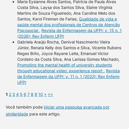
Maria Eysianne Alves Santos, Patrícia de Paula Alves
Costa Silva, Laysa dos Santos Silva, Elaine Virgínia
Martins de Souza Figueiredo, Ana Caroline Melo dos
Santos, Karol Fireman de Farias,
Qualidade de vida e
saúde mental dos profissionais de Centros de Atenção
Psicosocial
,
Revista de Enfermagem da UFPI: v. 15 n. 1
(2026): Rev Enferm UFPI
Gabriela Araújo Rocha, Denival Nascimento Vieira
Júnior, Renata Kelly dos Santos e Silva, Vicente Rubens
Reges Brito, Joyce Rayane Leite, Emanuel Victor
Cordeiro da Costa Silva, Ana Larissa Gomes Machado,
Promoting the mental health of university students
through educational video: experience report
,
Revista
de Enfermagem da UFPI: v. 11 n. 1 (2022): Rev Enferm
UFPI
1
2
3
4
5
6
7
8
9
10
>
>>
Você também pode
iniciar uma pesquisa avançada por
similaridade
para este artigo.