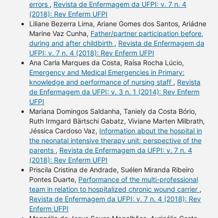
errors
,
Revista de Enfermagem da UFPI: v. 7 n. 4
(2018): Rev Enferm UFPI
Liliane Bezerra Lima, Ariane Gomes dos Santos, Ariádne
Marine Vaz Cunha,
Father/partner participation before,
during and after childbirth
,
Revista de Enfermagem da
UFPI: v. 7 n. 4 (2018): Rev Enferm UFPI
Ana Carla Marques da Costa, Raísa Rocha Lúcio,
Emergency and Medical Emergencies in Primary:
knowledge and performance of nursing staff
,
Revista
de Enfermagem da UFPI: v. 3 n. 1 (2014): Rev Enferm
UFPI
Mariana Domingos Saldanha, Taniely da Costa Bório,
Ruth Irmgard Bärtschi Gabatz, Viviane Marten Milbrath,
Jéssica Cardoso Vaz,
Information about the hospital in
the neonatal intensive therapy unit: perspective of the
parents
,
Revista de Enfermagem da UFPI: v. 7 n. 4
(2018): Rev Enferm UFPI
Priscila Cristina de Andrade, Suélen Miranda Ribeiro
Pontes Duarte,
Performance of the multi-professional
team in relation to hospitalized chronic wound carrier
,
Revista de Enfermagem da UFPI: v. 7 n. 4 (2018): Rev
Enferm UFPI