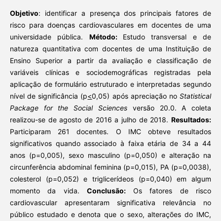
Objetivo
: identificar a presença dos principais fatores de
risco para doenças cardiovasculares em docentes de uma
universidade pública.
M
étodo
:
Estudo transversal e de
natureza quantitativa com docentes de uma Instituição de
Ensino Superior a partir da avaliação e classificação de
variáveis clínicas e sociodemográficas registradas pela
aplicação de formulário estruturado e interpretadas segundo
nível de significância (p
<
0,05) após apreciação no
Statistical
Package for the Social Sciences
versão 20.0. A coleta
realizou-se de agosto de 2016 a julho de 2018.
Resultados:
Participaram 261 docentes. O IMC obteve resultados
significativos quando associado à faixa etária de 34 a 44
anos (p=0,005), sexo masculino (p=0,050) e alteração na
circunferência abdominal feminina (p=0,015), PA (p=0,0038),
colesterol (p=0,052) e triglicerídeos (p=0,040) em algum
momento da vida.
Conclusão:
Os fatores de risco
cardiovascular apresentaram significativa relevância no
público estudado e denota que o sexo, alterações do IMC,