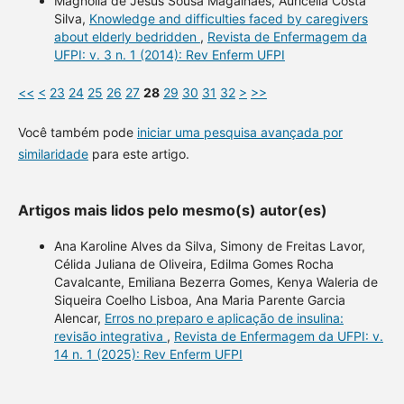
Magnólia de Jesus Sousa Magalhães, Auricélia Costa
Silva,
Knowledge and difficulties faced by caregivers
about elderly bedridden
,
Revista de Enfermagem da
UFPI: v. 3 n. 1 (2014): Rev Enferm UFPI
<<
<
23
24
25
26
27
28
29
30
31
32
>
>>
Você também pode
iniciar uma pesquisa avançada por
similaridade
para este artigo.
Artigos mais lidos pelo mesmo(s) autor(es)
Ana Karoline Alves da Silva, Simony de Freitas Lavor,
Célida Juliana de Oliveira, Edilma Gomes Rocha
Cavalcante, Emiliana Bezerra Gomes, Kenya Waleria de
Siqueira Coelho Lisboa, Ana Maria Parente Garcia
Alencar,
Erros no preparo e aplicação de insulina:
revisão integrativa
,
Revista de Enfermagem da UFPI: v.
14 n. 1 (2025): Rev Enferm UFPI