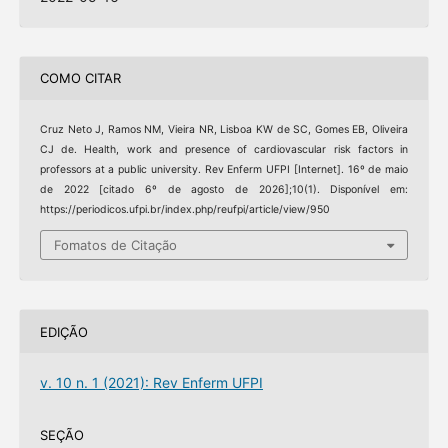
COMO CITAR
Cruz Neto J, Ramos NM, Vieira NR, Lisboa KW de SC, Gomes EB, Oliveira
CJ de. Health, work and presence of cardiovascular risk factors in
professors at a public university. Rev Enferm UFPI [Internet]. 16º de maio
de 2022 [citado 6º de agosto de 2026];10(1). Disponível em:
https://periodicos.ufpi.br/index.php/reufpi/article/view/950
Fomatos de Citação
EDIÇÃO
v. 10 n. 1 (2021): Rev Enferm UFPI
SEÇÃO