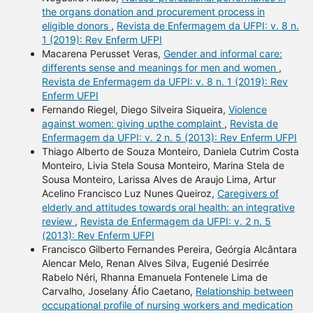
the organs donation and procurement process in
eligible donors
,
Revista de Enfermagem da UFPI: v. 8 n.
1 (2019): Rev Enferm UFPI
Macarena Perusset Veras,
Gender and informal care:
differents sense and meanings for men and women
,
Revista de Enfermagem da UFPI: v. 8 n. 1 (2019): Rev
Enferm UFPI
Fernando Riegel, Diego Silveira Siqueira,
Violence
against women: giving upthe complaint
,
Revista de
Enfermagem da UFPI: v. 2 n. 5 (2013): Rev Enferm UFPI
Thiago Alberto de Souza Monteiro, Daniela Cutrim Costa
Monteiro, Livia Stela Sousa Monteiro, Marina Stela de
Sousa Monteiro, Larissa Alves de Araujo Lima, Artur
Acelino Francisco Luz Nunes Queiroz,
Caregivers of
elderly and attitudes towards oral health: an integrative
review
,
Revista de Enfermagem da UFPI: v. 2 n. 5
(2013): Rev Enferm UFPI
Francisco Gilberto Fernandes Pereira, Geórgia Alcântara
Alencar Melo, Renan Alves Silva, Eugenié Desirrée
Rabelo Néri, Rhanna Emanuela Fontenele Lima de
Carvalho, Joselany Áfio Caetano,
Relationship between
occupational profile of nursing workers and medication