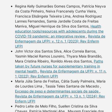
Regina Kelly Guimarães Gomes Campos, Patrícia Neyva
da Costa Pinheiro, Neiva Francenely Cunha Vieira,
Francisca Elisângela Teixeira Lima, Andrea Rodriguez
Lannes Fernandes, Samia Jardelle Costa de Freitas
Maniva, Miguel Henrique da Silva dos Santos,
Health
education tools/resources with adolescents during the
COVID-19 pandemic: an integrative review
,
Revista de
Enfermagem da UFPI: v. 12 n. 1 (2023): Rev Enferm
UFPI
John Victor dos Santos Silva, Alice Correia Barros,
Yasmin Maciel Ramos Loureiro, Thyara Maia Brandão,
Mara Cristina Ribeiro, Ronildo Alves dos Santos,
Paths
taken by future nurses for supplementary training in
mental health
,
Revista de Enfermagem da UFPI: v. 11 n.
1 (2022): Rev Enferm UFPI
Maria Júlia Sena de Freitas, Cátia Suely Palmeira, Maria
de Lourdes Lima , Tassia Teles Santana de Macedo ,
Excesso de peso e determinantes sociais de saúde
,
Revista de Enfermagem da UFPI: v. 13 n. 1 (2024): Rev
Enferm UFPI
Pedro Leite de Melo Filho, Suellen Cristina da Silva
Chaves, Patrícia Martinski Abe , Maurem Franciele dos