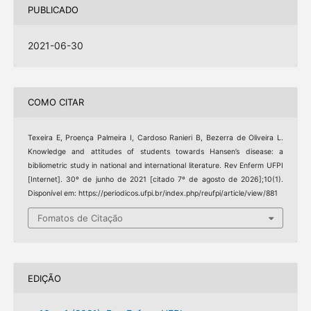
PUBLICADO
2021-06-30
COMO CITAR
Texeira E, Proença Palmeira I, Cardoso Ranieri B, Bezerra de Oliveira L.
Knowledge and attitudes of students towards Hansen’s disease: a
bibliometric study in national and international literature. Rev Enferm UFPI
[Internet]. 30º de junho de 2021 [citado 7º de agosto de 2026];10(1).
Disponível em: https://periodicos.ufpi.br/index.php/reufpi/article/view/881
Fomatos de Citação
EDIÇÃO