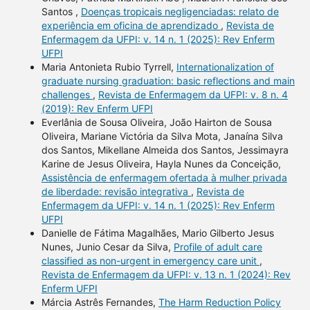
Santos ,
Doenças tropicais negligenciadas: relato de
experiência em oficina de aprendizado
,
Revista de
Enfermagem da UFPI: v. 14 n. 1 (2025): Rev Enferm
UFPI
Maria Antonieta Rubio Tyrrell,
Internationalization of
graduate nursing graduation: basic reflections and main
challenges
,
Revista de Enfermagem da UFPI: v. 8 n. 4
(2019): Rev Enferm UFPI
Everlânia de Sousa Oliveira, João Hairton de Sousa
Oliveira, Mariane Victória da Silva Mota, Janaína Silva
dos Santos, Mikellane Almeida dos Santos, Jessimayra
Karine de Jesus Oliveira, Hayla Nunes da Conceição,
Assistência de enfermagem ofertada à mulher privada
de liberdade: revisão integrativa
,
Revista de
Enfermagem da UFPI: v. 14 n. 1 (2025): Rev Enferm
UFPI
Danielle de Fátima Magalhães, Mario Gilberto Jesus
Nunes, Junio Cesar da Silva,
Profile of adult care
classified as non-urgent in emergency care unit
,
Revista de Enfermagem da UFPI: v. 13 n. 1 (2024): Rev
Enferm UFPI
Márcia Astrês Fernandes,
The Harm Reduction Policy