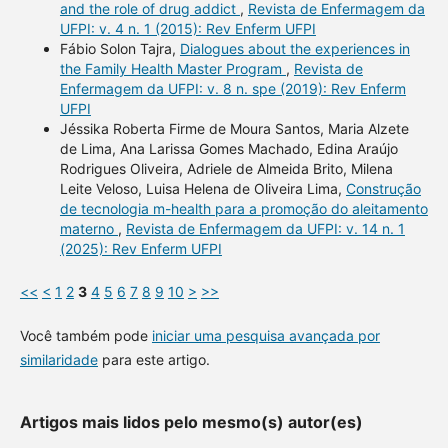
and the role of drug addict
,
Revista de Enfermagem da
UFPI: v. 4 n. 1 (2015): Rev Enferm UFPI
Fábio Solon Tajra,
Dialogues about the experiences in
the Family Health Master Program
,
Revista de
Enfermagem da UFPI: v. 8 n. spe (2019): Rev Enferm
UFPI
Jéssika Roberta Firme de Moura Santos, Maria Alzete
de Lima, Ana Larissa Gomes Machado, Edina Araújo
Rodrigues Oliveira, Adriele de Almeida Brito, Milena
Leite Veloso, Luisa Helena de Oliveira Lima,
Construção
de tecnologia m-health para a promoção do aleitamento
materno
,
Revista de Enfermagem da UFPI: v. 14 n. 1
(2025): Rev Enferm UFPI
<<
<
1
2
3
4
5
6
7
8
9
10
>
>>
Você também pode
iniciar uma pesquisa avançada por
similaridade
para este artigo.
Artigos mais lidos pelo mesmo(s) autor(es)