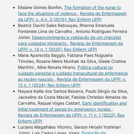
Elisiane Gomes Bonfim,
The formation of the nurse to
face the situations of violence
,
Revista de Enfermagem
da UFPI: v. 4 n. 3 (2015): Rev Enferm UFPI
Beatriz Davini Sales Rebouças, Rhanna Emanuela
Fontenele Lima de Carvalho , Antonio Rodrigues Ferreira
Júnior,
Desenvolvimento e validação de um checklist
para cuidados intraparto
,
Revista de Enfermagem da
UFPI: v. 14 n. 1 (2025): Rev Enferm UFPI
Maria Aparecida Baggio, Fabiana Paes Nogueira
Timoteo, Rosane Meire Munhak da Silva, Gisele Cristina
Manfrini , Aline Renata Hirano,
Prática cultural no
cuidado parental e cuidado transcultural de enfermeiros
ao recém-nascido
,
Revista de Enfermagem da UFPI: v.
13 n. 1 (2024): Rev Enferm UFPI
Nayara Kalila dos Santos Bezerra, Paulo Sérgio da Silva,
Jackeline da Costa Maciel, Fabíola Christian Almeida de
Carvalho, Raquel Voges Caldart,
Early identification and
initial treatment of sepsis by emergency nurses
,
Revista de Enfermagem da UFPI: v. 11 n. 1 (2022): Rev
Enferm UFPI
Luciano Magalhães Vitorino, Gerson Hiroshi Yoshinari
Júnior, Luís Carlos Lopes Júnior,
Evolução da