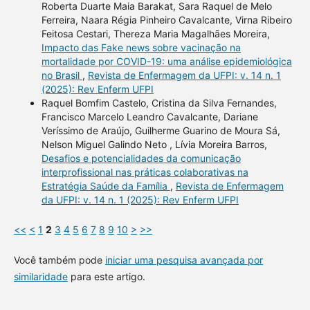
Roberta Duarte Maia Barakat, Sara Raquel de Melo
Ferreira, Naara Régia Pinheiro Cavalcante, Virna Ribeiro
Feitosa Cestari, Thereza Maria Magalhães Moreira,
Impacto das Fake news sobre vacinação na
mortalidade por COVID-19: uma análise epidemiológica
no Brasil
,
Revista de Enfermagem da UFPI: v. 14 n. 1
(2025): Rev Enferm UFPI
Raquel Bomfim Castelo, Cristina da Silva Fernandes,
Francisco Marcelo Leandro Cavalcante, Dariane
Veríssimo de Araújo, Guilherme Guarino de Moura Sá,
Nelson Miguel Galindo Neto , Lívia Moreira Barros,
Desafios e potencialidades da comunicação
interprofissional nas práticas colaborativas na
Estratégia Saúde da Família
,
Revista de Enfermagem
da UFPI: v. 14 n. 1 (2025): Rev Enferm UFPI
<<
<
1
2
3
4
5
6
7
8
9
10
>
>>
Você também pode
iniciar uma pesquisa avançada por
similaridade
para este artigo.