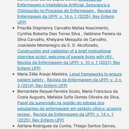
Enfermagem e Inteligência Artificial: Segurança e
Otimização no Processo de Enfermagem
,
Revista de
Enfermagem da UFPI: v. 14 n. 1 (2025): Rev Enferm
UFPI
Priscilla Stephanny Carvalho Matias Nascimento,
Cynthia Roberta Dias Torres Silva , Valdirene Pereira da
Silva Carvalho, Khelyane Mesquita de Carvalho,
Josicleide Montenegro da S. G. Alcoforado,
Construction and validation of a brief motivational
interview script: welcome of people living with HIV
,
Revista de Enfermagem da UFPI: v. 10 n. 1 (2021): Rev
Enferm UFPI
Maria Zélia Araujo Madeira,
Legal frameworks to ensure
patient safety
,
Revista de Enfermagem da UFPI: v. 3 n.
3 (2014): Rev Enferm UFPI
Bernardete Raquel Ferreira Souto, Maria Francisca da
Costa Augusto, Mafalda Sofia Gomes Oliveira da Silva,
Papel da supervisão na gestão do estress dos
estudantes de enfermagem em estágio clínico: scoping
review
,
Revista de Enfermagem da UFPI: v. 14 n. 1
(2025): Rev Enferm UFPI
Adriana Rodrigues da Cunha, Thiago Santos Garces,