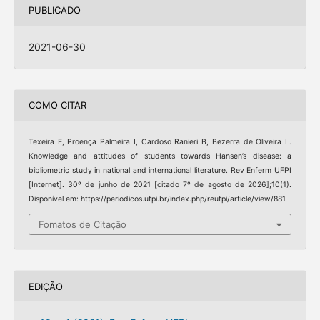
PUBLICADO
2021-06-30
COMO CITAR
Texeira E, Proença Palmeira I, Cardoso Ranieri B, Bezerra de Oliveira L.
Knowledge and attitudes of students towards Hansen’s disease: a
bibliometric study in national and international literature. Rev Enferm UFPI
[Internet]. 30º de junho de 2021 [citado 7º de agosto de 2026];10(1).
Disponível em: https://periodicos.ufpi.br/index.php/reufpi/article/view/881
Fomatos de Citação
EDIÇÃO