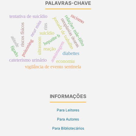
PALAVRAS-CHAVE
racismo
tentativa de suicídio
relações mãe-filho
jornada de trabalho
neoplasias ósseas
near miss
riscos físicos
rins
suicídio
hepatite b
atitude
ultrassom
poisoning
autoimagem
fígado
reação
diabettes
cateterismo urinário
economia
vigilância de evento sentinela
INFORMAÇÕES
Para Leitores
Para Autores
Para Bibliotecários