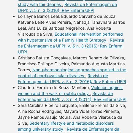
study with fair dearles
,
Revista de Enfermagem da
UFPI: v. 5 n. 3 (2016): Rev Enferm UFPI
Loisláyne Barros Leal, Eduardo Carvalho de Souza,
Katyane Leite Alves Pereira, Nahadja Tahaynara Barros
Leal, Ana Luiza Barbosa Negreiros, Ana Roberta
Vilarouca da Silva,
Educational intervention performed
with hypertensive of a Family Health Strategy
,
Revista
de Enfermagem da UFPI: v. 5 n. 3 (2016): Rev Enferm
UFPI
Cristiano Batista Gonçalves, Marcos Renato de Oliveira,
Francisco Philippe Oliveira, Raimundo Augusto Marrtins
Torres,
Non-pharmacological approaches applied in the
control of cardiovascular diseases
,
Revista de
Enfermagem da UFPI: v. 5 n. 2 (2016): Rev Enferm UFPI
Claudete Ferreira de Souza Monteiro,
Violence against
women and the walk of public policy
,
Revista de
Enfermagem da UFPI: v. 3 n. 4 (2014): Rev Enferm UFPI
Sara Carolina Ribeiro Torquato, Emilene Freires da Silva,
Aline Rocha Rodrigues, Mayara Vidal Torres Pimenta,
Jayne Ramos Araujo Moura, Ana Roberta Vilarouca da
Silva,
Sedentary lifestyle and metabolic disorders
among university study
,
Revista de Enfermagem da