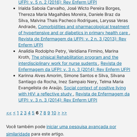
UFPI: v. 5 n. 2 (2016): Rev Enferm UFPI
Irialda Saboia Carvalho, José Wicto Pereira Borges,
Thereza Maria Magalhães Moreira, Daniele Braz da
Silva, Malvina Thais Pacheco Rodrigues, Laryssa Veras
Andrade,
Comorbidities and pharmacological treatment
of hypertensive and or diabetics in primary health care
,
Revista de Enfermagem da UFPI: v. 2 n. 3 (2013): Rev
Enferm UFPI
Analídia Rodolpho Petry, Veridiana Firmino, Marina
Kroth,
The phisical Rehabilitation program and the
interdisciplinary work for nurse sudents
,
Revista de
Enfermagem da UFPI: v. 3 n. 3 (2014): Rev Enferm UFPI
Karinna Alves Amorim, Simone Santos e Silva, Silvana
Santiago da Rocha, Inez Sampaio Nery, Telma Maria
Evangelista de Araújo,
Social context of positive living
with HIV: a reflective study
,
Revista de Enfermagem da
UFPI: v. 3 n. 3 (2014): Rev Enferm UFPI
<<
<
1
2
3
4
5
6
7
8
9
10
>
>>
Você também pode
iniciar uma pesquisa avançada por
similaridade
para este artigo.