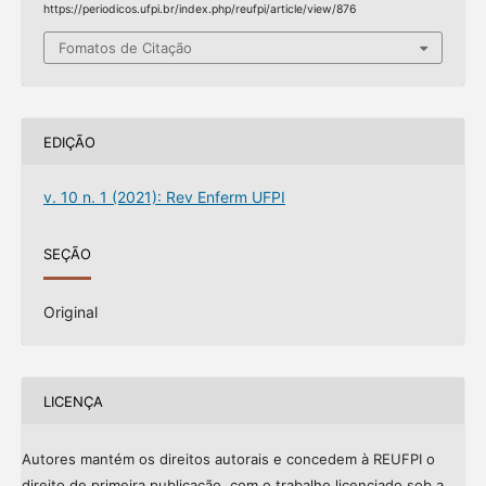
https://periodicos.ufpi.br/index.php/reufpi/article/view/876
Fomatos de Citação
EDIÇÃO
v. 10 n. 1 (2021): Rev Enferm UFPI
SEÇÃO
Original
LICENÇA
Autores mantém os direitos autorais e concedem à REUFPI o
direito de primeira publicação, com o trabalho licenciado sob a