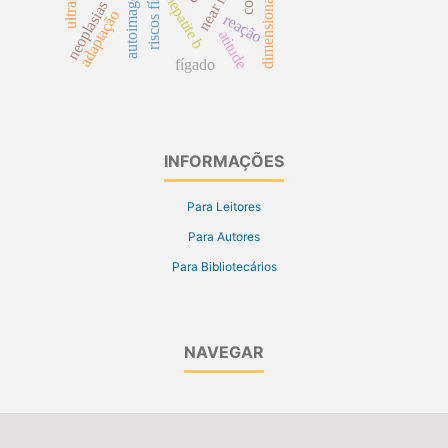
neoplasias ósseas
riscos físicos
near miss
autoimagem
hepatite b
adaptação
reação
atitude
fígado
INFORMAÇÕES
Para Leitores
Para Autores
Para Bibliotecários
NAVEGAR