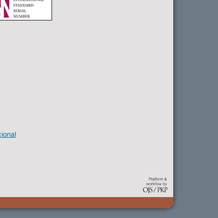
ional