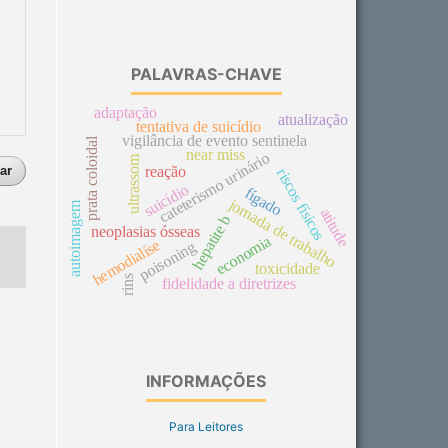
PALAVRAS-CHAVE
adaptação
atualização
tentativa de suicídio
vigilância de evento sentinela
prata coloidal
near miss
cateterismo urinário
ultrassom
reação
ar
riscos físicos
suicídio
fígado
jornada de trabalho
autoimagem
atitude
hepatite b
neoplasias ósseas
economia
hemodialíse
poisoning
toxicidade
rins
fidelidade a diretrizes
INFORMAÇÕES
Para Leitores