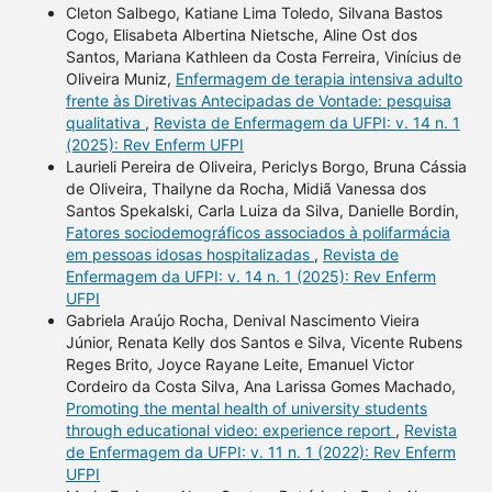
Cleton Salbego, Katiane Lima Toledo, Silvana Bastos
Cogo, Elisabeta Albertina Nietsche, Aline Ost dos
Santos, Mariana Kathleen da Costa Ferreira, Vinícius de
Oliveira Muniz,
Enfermagem de terapia intensiva adulto
frente às Diretivas Antecipadas de Vontade: pesquisa
qualitativa
,
Revista de Enfermagem da UFPI: v. 14 n. 1
(2025): Rev Enferm UFPI
Laurieli Pereira de Oliveira, Periclys Borgo, Bruna Cássia
de Oliveira, Thailyne da Rocha, Midiã Vanessa dos
Santos Spekalski, Carla Luiza da Silva, Danielle Bordin,
Fatores sociodemográficos associados à polifarmácia
em pessoas idosas hospitalizadas
,
Revista de
Enfermagem da UFPI: v. 14 n. 1 (2025): Rev Enferm
UFPI
Gabriela Araújo Rocha, Denival Nascimento Vieira
Júnior, Renata Kelly dos Santos e Silva, Vicente Rubens
Reges Brito, Joyce Rayane Leite, Emanuel Victor
Cordeiro da Costa Silva, Ana Larissa Gomes Machado,
Promoting the mental health of university students
through educational video: experience report
,
Revista
de Enfermagem da UFPI: v. 11 n. 1 (2022): Rev Enferm
UFPI