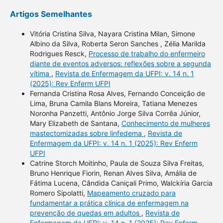
Artigos Semelhantes
Vitória Cristina Silva, Nayara Cristina Milan, Simone
Albino da Silva, Roberta Seron Sanches , Zélia Marilda
Rodrigues Resck,
Processo de trabalho do enfermeiro
diante de eventos adversos: reflexões sobre a segunda
vítima
,
Revista de Enfermagem da UFPI: v. 14 n. 1
(2025): Rev Enferm UFPI
Fernanda Cristina Rosa Alves, Fernando Conceição de
Lima, Bruna Camila Blans Moreira, Tatiana Menezes
Noronha Panzetti, Antônio Jorge Silva Corrêa Júnior,
Mary Elizabeth de Santana,
Conhecimento de mulheres
mastectomizadas sobre linfedema
,
Revista de
Enfermagem da UFPI: v. 14 n. 1 (2025): Rev Enferm
UFPI
Catrine Storch Moitinho, Paula de Souza Silva Freitas,
Bruno Henrique Fiorin, Renan Alves Silva, Amália de
Fátima Lucena, Cândida Caniçali Primo, Walckíria Garcia
Romero Sipolatti,
Mapeamento cruzado para
fundamentar a prática clínica de enfermagem na
prevenção de quedas em adultos
,
Revista de
Enfermagem da UFPI: v. 14 n. 1 (2025): Rev Enferm