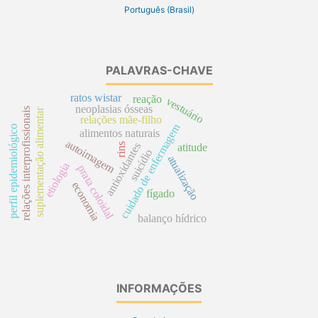
Português (Brasil)
PALAVRAS-CHAVE
ratos wistar
reação
vestuário
neoplasias ósseas
relações interprofissionais
suplementação alimentar
relações mãe-filho
cuidado de enfermagem
perfil epidemiológico
alimentos naturais
autoimagem
antioxidantes
rins
atitude
suicídio
atualização
etiologia
prata coloidal
economia
fígado
balanço hídrico
INFORMAÇÕES