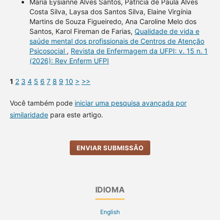
Maria Eysianne Alves Santos, Patrícia de Paula Alves
Costa Silva, Laysa dos Santos Silva, Elaine Virgínia
Martins de Souza Figueiredo, Ana Caroline Melo dos
Santos, Karol Fireman de Farias,
Qualidade de vida e
saúde mental dos profissionais de Centros de Atenção
Psicosocial
,
Revista de Enfermagem da UFPI: v. 15 n. 1
(2026): Rev Enferm UFPI
1
2
3
4
5
6
7
8
9
10
>
>>
Você também pode
iniciar uma pesquisa avançada por
similaridade
para este artigo.
ENVIAR SUBMISSÃO
IDIOMA
English