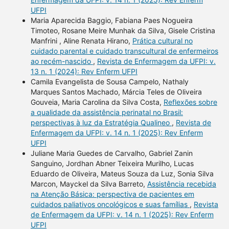
UFPI
Maria Aparecida Baggio, Fabiana Paes Nogueira
Timoteo, Rosane Meire Munhak da Silva, Gisele Cristina
Manfrini , Aline Renata Hirano,
Prática cultural no
cuidado parental e cuidado transcultural de enfermeiros
ao recém-nascido
,
Revista de Enfermagem da UFPI: v.
13 n. 1 (2024): Rev Enferm UFPI
Camila Evangelista de Sousa Campelo, Nathaly
Marques Santos Machado, Márcia Teles de Oliveira
Gouveia, Maria Carolina da Silva Costa,
Reflexões sobre
a qualidade da assistência perinatal no Brasil:
perspectivas à luz da Estratégia Qualineo
,
Revista de
Enfermagem da UFPI: v. 14 n. 1 (2025): Rev Enferm
UFPI
Juliane Maria Guedes de Carvalho, Gabriel Zanin
Sanguino, Jordhan Abner Teixeira Murilho, Lucas
Eduardo de Oliveira, Mateus Souza da Luz, Sonia Silva
Marcon, Mayckel da Silva Barreto,
Assistência recebida
na Atenção Básica: perspectiva de pacientes em
cuidados paliativos oncológicos e suas famílias
,
Revista
de Enfermagem da UFPI: v. 14 n. 1 (2025): Rev Enferm
UFPI