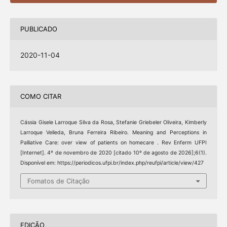
PUBLICADO
2020-11-04
COMO CITAR
Cássia Gisele Larroque Silva da Rosa, Stefanie Griebeler Oliveira, Kimberly
Larroque Velleda, Bruna Ferreira Ribeiro. Meaning and Perceptions in
Palliative Care: over view of patients on homecare . Rev Enferm UFPI
[Internet]. 4º de novembro de 2020 [citado 10º de agosto de 2026];6(1).
Disponível em: https://periodicos.ufpi.br/index.php/reufpi/article/view/427
Fomatos de Citação
EDIÇÃO