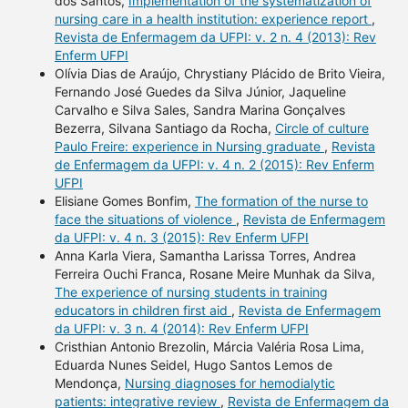
dos Santos,
Implementation of the systematization of
nursing care in a health institution: experience report
,
Revista de Enfermagem da UFPI: v. 2 n. 4 (2013): Rev
Enferm UFPI
Olívia Dias de Araújo, Chrystiany Plácido de Brito Vieira,
Fernando José Guedes da Silva Júnior, Jaqueline
Carvalho e Silva Sales, Sandra Marina Gonçalves
Bezerra, Silvana Santiago da Rocha,
Circle of culture
Paulo Freire: experience in Nursing graduate
,
Revista
de Enfermagem da UFPI: v. 4 n. 2 (2015): Rev Enferm
UFPI
Elisiane Gomes Bonfim,
The formation of the nurse to
face the situations of violence
,
Revista de Enfermagem
da UFPI: v. 4 n. 3 (2015): Rev Enferm UFPI
Anna Karla Viera, Samantha Larissa Torres, Andrea
Ferreira Ouchi Franca, Rosane Meire Munhak da Silva,
The experience of nursing students in training
educators in children first aid
,
Revista de Enfermagem
da UFPI: v. 3 n. 4 (2014): Rev Enferm UFPI
Cristhian Antonio Brezolin, Márcia Valéria Rosa Lima,
Eduarda Nunes Seidel, Hugo Santos Lemos de
Mendonça,
Nursing diagnoses for hemodialytic
patients: integrative review
,
Revista de Enfermagem da