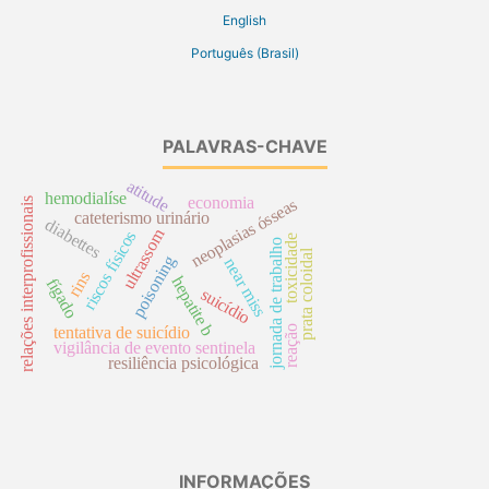
English
Português (Brasil)
PALAVRAS-CHAVE
atitude
hemodialíse
economia
neoplasias ósseas
relações interprofissionais
cateterismo urinário
diabettes
ultrassom
riscos físicos
toxicidade
jornada de trabalho
prata coloidal
poisoning
near miss
rins
hepatite b
fígado
suicídio
reação
tentativa de suicídio
vigilância de evento sentinela
resiliência psicológica
INFORMAÇÕES