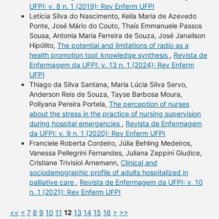
UFPI: v. 8 n. 1 (2019): Rev Enferm UFPI
Letícia Silva do Nascimento, Keila Maria de Azevedo
Ponte, José Mário do Couto, Thaís Emmanuele Passos
Sousa, Antonia Maria Ferreira de Souza, José Janailson
Hipólito,
The potential and limitations of radio as a
health promotion tool: knowledge synthesis
,
Revista de
Enfermagem da UFPI: v. 13 n. 1 (2024): Rev Enferm
UFPI
Thiago da Silva Santana, Maria Lúcia Silva Servo,
Anderson Reis de Souza, Tayse Barbosa Moura,
Pollyana Pereira Portela,
The perception of nurses
about the stress in the practice of nursing supervision
during hospital emergencies
,
Revista de Enfermagem
da UFPI: v. 9 n. 1 (2020): Rev Enferm UFPI
Franciele Roberta Cordeiro, Júlia Behling Medeiros,
Vanessa Pellegrini Fernandes, Juliana Zeppini Giudice,
Cristiane Trivisiol Arnemann,
Clinical and
sociodemographic profile of adults hospitalized in
palliative care
,
Revista de Enfermagem da UFPI: v. 10
n. 1 (2021): Rev Enferm UFPI
<<
<
7
8
9
10
11
12
13
14
15
16
>
>>