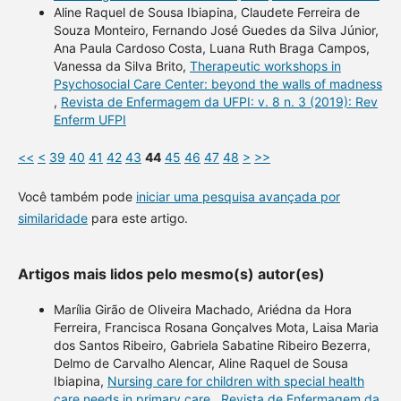
Aline Raquel de Sousa Ibiapina, Claudete Ferreira de
Souza Monteiro, Fernando José Guedes da Silva Júnior,
Ana Paula Cardoso Costa, Luana Ruth Braga Campos,
Vanessa da Silva Brito,
Therapeutic workshops in
Psychosocial Care Center: beyond the walls of madness
,
Revista de Enfermagem da UFPI: v. 8 n. 3 (2019): Rev
Enferm UFPI
<<
<
39
40
41
42
43
44
45
46
47
48
>
>>
Você também pode
iniciar uma pesquisa avançada por
similaridade
para este artigo.
Artigos mais lidos pelo mesmo(s) autor(es)
Marília Girão de Oliveira Machado, Ariédna da Hora
Ferreira, Francisca Rosana Gonçalves Mota, Laisa Maria
dos Santos Ribeiro, Gabriela Sabatine Ribeiro Bezerra,
Delmo de Carvalho Alencar, Aline Raquel de Sousa
Ibiapina,
Nursing care for children with special health
care needs in primary care
,
Revista de Enfermagem da