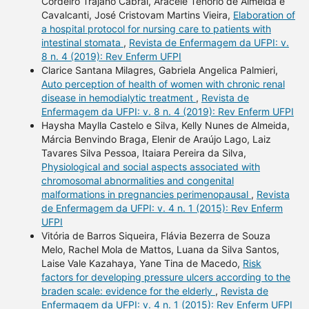
Cordeiro Trajano Cabral, Aracele Tenório de Almeida e
Cavalcanti, José Cristovam Martins Vieira,
Elaboration of
a hospital protocol for nursing care to patients with
intestinal stomata
,
Revista de Enfermagem da UFPI: v.
8 n. 4 (2019): Rev Enferm UFPI
Clarice Santana Milagres, Gabriela Angelica Palmieri,
Auto perception of health of women with chronic renal
disease in hemodialytic treatment
,
Revista de
Enfermagem da UFPI: v. 8 n. 4 (2019): Rev Enferm UFPI
Haysha Maylla Castelo e Silva, Kelly Nunes de Almeida,
Márcia Benvindo Braga, Elenir de Araújo Lago, Laiz
Tavares Silva Pessoa, Itaiara Pereira da Silva,
Physiological and social aspects associated with
chromosomal abnormalities and congenital
malformations in pregnancies perimenopausal
,
Revista
de Enfermagem da UFPI: v. 4 n. 1 (2015): Rev Enferm
UFPI
Vitória de Barros Siqueira, Flávia Bezerra de Souza
Melo, Rachel Mola de Mattos, Luana da Silva Santos,
Laise Vale Kazahaya, Yane Tina de Macedo,
Risk
factors for developing pressure ulcers according to the
braden scale: evidence for the elderly
,
Revista de
Enfermagem da UFPI: v. 4 n. 1 (2015): Rev Enferm UFPI