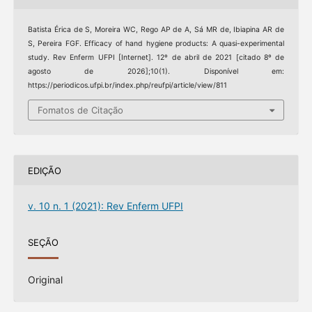
Batista Érica de S, Moreira WC, Rego AP de A, Sá MR de, Ibiapina AR de
S, Pereira FGF. Efficacy of hand hygiene products: A quasi-experimental
study. Rev Enferm UFPI [Internet]. 12º de abril de 2021 [citado 8º de
agosto de 2026];10(1). Disponível em:
https://periodicos.ufpi.br/index.php/reufpi/article/view/811
Fomatos de Citação
EDIÇÃO
v. 10 n. 1 (2021): Rev Enferm UFPI
SEÇÃO
Original