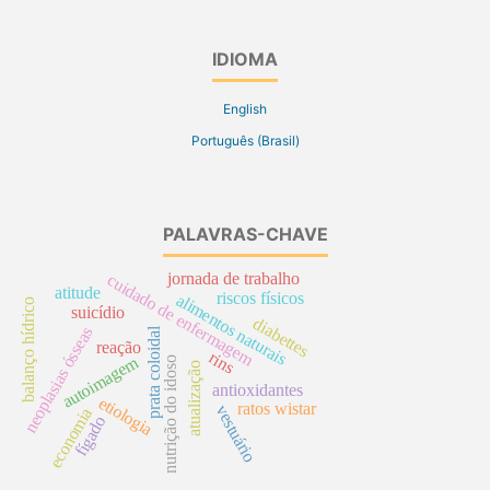
IDIOMA
English
Português (Brasil)
PALAVRAS-CHAVE
jornada de trabalho
cuidado de enfermagem
atitude
riscos físicos
alimentos naturais
balanço hídrico
suicídio
diabettes
neoplasias ósseas
prata coloidal
reação
rins
autoimagem
nutrição do idoso
atualização
antioxidantes
etiologia
ratos wistar
vestuário
economia
fígado