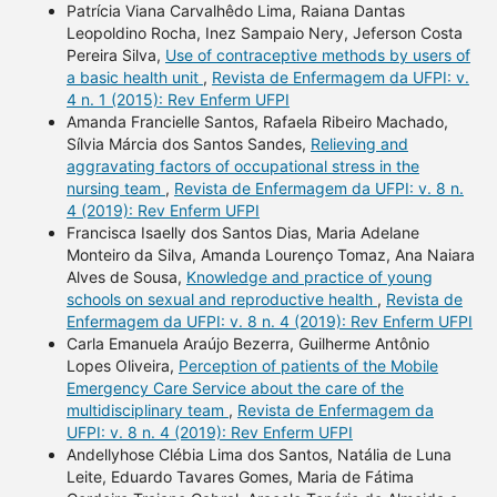
Patrícia Viana Carvalhêdo Lima, Raiana Dantas
Leopoldino Rocha, Inez Sampaio Nery, Jeferson Costa
Pereira Silva,
Use of contraceptive methods by users of
a basic health unit
,
Revista de Enfermagem da UFPI: v.
4 n. 1 (2015): Rev Enferm UFPI
Amanda Francielle Santos, Rafaela Ribeiro Machado,
Sílvia Márcia dos Santos Sandes,
Relieving and
aggravating factors of occupational stress in the
nursing team
,
Revista de Enfermagem da UFPI: v. 8 n.
4 (2019): Rev Enferm UFPI
Francisca Isaelly dos Santos Dias, Maria Adelane
Monteiro da Silva, Amanda Lourenço Tomaz, Ana Naiara
Alves de Sousa,
Knowledge and practice of young
schools on sexual and reproductive health
,
Revista de
Enfermagem da UFPI: v. 8 n. 4 (2019): Rev Enferm UFPI
Carla Emanuela Araújo Bezerra, Guilherme Antônio
Lopes Oliveira,
Perception of patients of the Mobile
Emergency Care Service about the care of the
multidisciplinary team
,
Revista de Enfermagem da
UFPI: v. 8 n. 4 (2019): Rev Enferm UFPI
Andellyhose Clébia Lima dos Santos, Natália de Luna
Leite, Eduardo Tavares Gomes, Maria de Fátima