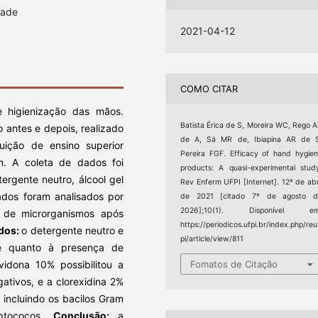
dade
2021-04-12
COMO CITAR
e higienização das mãos.
Batista Érica de S, Moreira WC, Rego 
 antes e depois, realizado
de A, Sá MR de, Ibiapina AR de S
tuição de ensino superior
Pereira FGF. Efficacy of hand hygie
. A coleta de dados foi
products: A quasi-experimental stud
ergente neutro, álcool gel
Rev Enferm UFPI [Internet]. 12º de abr
ados foram analisados por
de 2021 [citado 7º de agosto d
2026];10(1). Disponível em
 de microrganismos após
https://periodicos.ufpi.br/index.php/reu
dos:
o detergente neutro e
pi/article/view/811
e quanto à presença de
vidona 10% possibilitou a
Fomatos de Citação
ativos, e a clorexidina 2%
 incluindo os bacilos Gram
eptococos.
Conclusão:
a