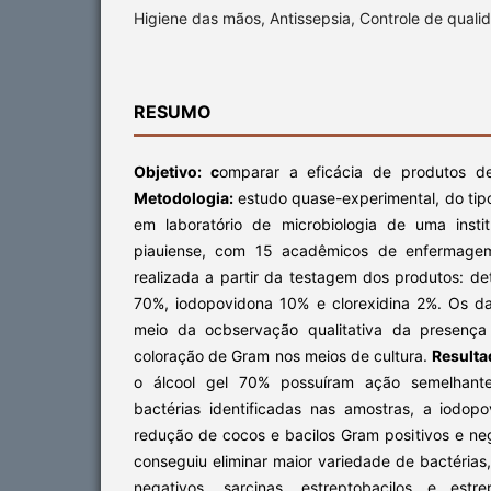
Higiene das mãos, Antissepsia, Controle de quali
RESUMO
Objetivo: c
omparar a eficácia de produtos d
Metodologia:
estudo quase-experimental, do tipo
em laboratório de microbiologia de uma insti
piauiense, com 15 acadêmicos de enfermagem
realizada a partir da testagem dos produtos: det
70%, iodopovidona 10% e clorexidina 2%. Os d
meio da ocbservação qualitativa da presença
coloração de Gram nos meios de cultura.
Resulta
o álcool gel 70% possuíram ação semelhant
bactérias identificadas nas amostras, a iodopo
redução de cocos e bacilos Gram positivos e neg
conseguiu eliminar maior variedade de bactérias,
negativos, sarcinas, estreptobacilos e estr