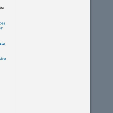
ite
ces
):
sta
sive