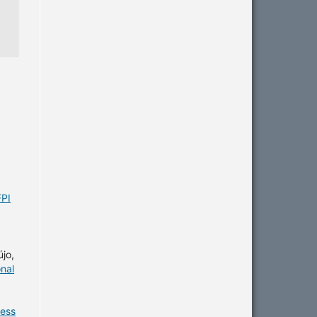
FPI
jo,
onal
ness