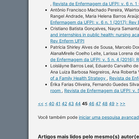
,
Revista de Enfermagem da UFPI: v. 6 n. 1
Antônio Francisco Machado Pereira, Wlairto
Rangel Andrade, Maria Helena Barros Araúj
Enfermagem da UFPI: v. 6 n. 1 (2017): Rev
Cristiano Batista Gonçalves, Nayra Samanta
and internships in public health: nursing 
Rev Enferm UFPI
Patrícia Shirley Alves de Sousa, Marcelo D
AlanaMirelle Coelho Leite, Larissa Lorena d
de Enfermagem da UFPI: v. 5 n. 4 (2016): 
Loisláyne Barros Leal, Eduardo Carvalho de
Ana Luiza Barbosa Negreiros, Ana Roberta V
of a Family Health Strategy
,
Revista de En
Érika Farias Oliveira, Fernando Guedes Silv
room
,
Revista de Enfermagem da UFPI: v. 5
<<
<
40
41
42
43
44
45
46
47
48
49
>
>>
Você também pode
iniciar uma pesquisa avançad
Artigos mais lidos pelo mesmo(s) autor(