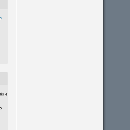
m
ais e
ho