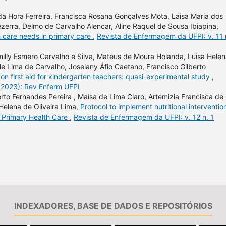
 da Hora Ferreira, Francisca Rosana Gonçalves Mota, Laisa Maria dos
ezerra, Delmo de Carvalho Alencar, Aline Raquel de Sousa Ibiapina,
th care needs in primary care
,
Revista de Enfermagem da UFPI: v. 11 
illy Esmero Carvalho e Silva, Mateus de Moura Holanda, Luisa Hele
e Lima de Carvalho, Joselany Áfio Caetano, Francisco Gilberto
 on first aid for kindergarten teachers: quasi-experimental study
,
 (2023): Rev Enferm UFPI
berto Fernandes Pereira , Maísa de Lima Claro, Artemizia Francisca de
 Helena de Oliveira Lima,
Protocol to implement nutritional interventio
n Primary Health Care
,
Revista de Enfermagem da UFPI: v. 12 n. 1
INDEXADORES, BASE DE DADOS E REPOSITÓRIOS