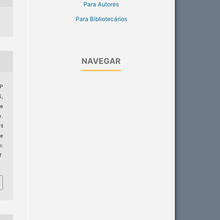
Para Autores
Para Bibliotecários
NAVEGAR
AP
,
ne
y.
il
e
:
f