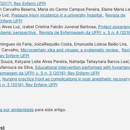
 (2017): Rev Enferm UFPI
n Carvalho Beserra, Maria do Carmo Campos Pereira, Elaine Maria Le
o Luz,
Pressure injury incidence in a university hospital
,
Revista de
 Enferm UFPI
 Alves Luz, Izabel Cristina Falcão Juvenal Barbosa,
Project experien
academic perspective
,
Revista de Enfermagem da UFPI: v. 5 n. 4 (2016
omingues de Faria, JoiceRequião Costa, Emanuella Lisboa Baião Lira,
e Carvalho,
Microcephaly zika and viruses: a systematic review
,
Revi
Rev Enferm UFPI
 Souza, Katyane Leite Alves Pereira, Nahadja Tahaynara Barros Leal,
ilarouca da Silva,
Educational intervention performed with hyperten
fermagem da UFPI: v. 5 n. 3 (2016): Rev Enferm UFPI
a,
Nursing practice front as complications in post anesthetic recovery
 n. 3 (2016): Rev Enferm UFPI
a por similaridade
para este artigo.
es)