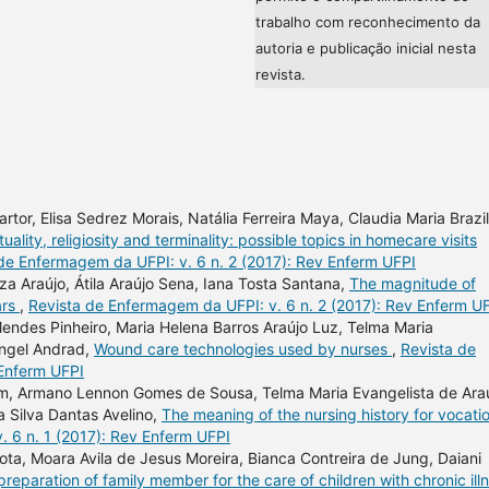
trabalho com reconhecimento da
autoria e publicação inicial nesta
revista.
Sartor, Elisa Sedrez Morais, Natália Ferreira Maya, Claudia Maria Brazil
ituality, religiosity and terminality: possible topics in homecare visits
de Enfermagem da UFPI: v. 6 n. 2 (2017): Rev Enferm UFPI
a Araújo, Átila Araújo Sena, Iana Tosta Santana,
The magnitude of
ars
,
Revista de Enfermagem da UFPI: v. 6 n. 2 (2017): Rev Enferm U
 Mendes Pinheiro, Maria Helena Barros Araújo Luz, Telma Maria
angel Andrad,
Wound care technologies used by nurses
,
Revista de
 Enferm UFPI
rim, Armano Lennon Gomes de Sousa, Telma Maria Evangelista de Araú
a Silva Dantas Avelino,
The meaning of the nursing history for vocati
 6 n. 1 (2017): Rev Enferm UFPI
a, Moara Avila de Jesus Moreira, Bianca Contreira de Jung, Daiani
preparation of family member for the care of children with chronic ill