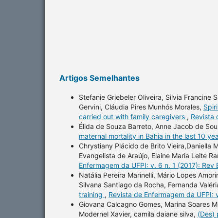
Artigos Semelhantes
Stefanie Griebeler Oliveira, Silvia Francine 
Gervini, Cláudia Pires Munhós Morales,
Spir
carried out with family caregivers
,
Revista 
Élida de Souza Barreto, Anne Jacob de Souz
maternal mortality in Bahia in the last 10 ye
Chrystiany Plácido de Brito Vieira,Daniella
Evangelista de Araújo, Elaine Maria Leite R
Enfermagem da UFPI: v. 6 n. 1 (2017): Rev
Natália Pereira Marinelli, Mário Lopes Amo
Silvana Santiago da Rocha, Fernanda Valéri
training
,
Revista de Enfermagem da UFPI: v.
Giovana Calcagno Gomes, Marina Soares Mot
Modernel Xavier, camila daiane silva,
(Des) 