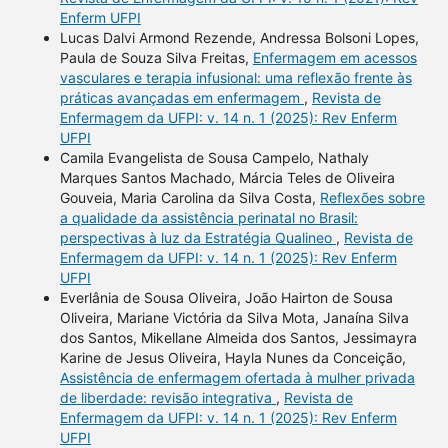
Enferm UFPI
Lucas Dalvi Armond Rezende, Andressa Bolsoni Lopes,
Paula de Souza Silva Freitas,
Enfermagem em acessos
vasculares e terapia infusional: uma reflexão frente às
práticas avançadas em enfermagem
,
Revista de
Enfermagem da UFPI: v. 14 n. 1 (2025): Rev Enferm
UFPI
Camila Evangelista de Sousa Campelo, Nathaly
Marques Santos Machado, Márcia Teles de Oliveira
Gouveia, Maria Carolina da Silva Costa,
Reflexões sobre
a qualidade da assistência perinatal no Brasil:
perspectivas à luz da Estratégia Qualineo
,
Revista de
Enfermagem da UFPI: v. 14 n. 1 (2025): Rev Enferm
UFPI
Everlânia de Sousa Oliveira, João Hairton de Sousa
Oliveira, Mariane Victória da Silva Mota, Janaína Silva
dos Santos, Mikellane Almeida dos Santos, Jessimayra
Karine de Jesus Oliveira, Hayla Nunes da Conceição,
Assistência de enfermagem ofertada à mulher privada
de liberdade: revisão integrativa
,
Revista de
Enfermagem da UFPI: v. 14 n. 1 (2025): Rev Enferm
UFPI