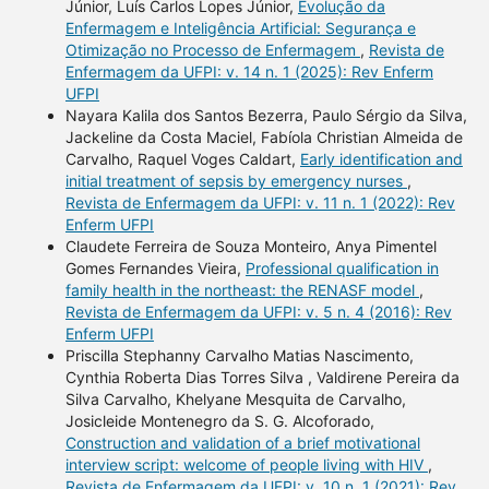
Júnior, Luís Carlos Lopes Júnior,
Evolução da
Enfermagem e Inteligência Artificial: Segurança e
Otimização no Processo de Enfermagem
,
Revista de
Enfermagem da UFPI: v. 14 n. 1 (2025): Rev Enferm
UFPI
Nayara Kalila dos Santos Bezerra, Paulo Sérgio da Silva,
Jackeline da Costa Maciel, Fabíola Christian Almeida de
Carvalho, Raquel Voges Caldart,
Early identification and
initial treatment of sepsis by emergency nurses
,
Revista de Enfermagem da UFPI: v. 11 n. 1 (2022): Rev
Enferm UFPI
Claudete Ferreira de Souza Monteiro, Anya Pimentel
Gomes Fernandes Vieira,
Professional qualification in
family health in the northeast: the RENASF model
,
Revista de Enfermagem da UFPI: v. 5 n. 4 (2016): Rev
Enferm UFPI
Priscilla Stephanny Carvalho Matias Nascimento,
Cynthia Roberta Dias Torres Silva , Valdirene Pereira da
Silva Carvalho, Khelyane Mesquita de Carvalho,
Josicleide Montenegro da S. G. Alcoforado,
Construction and validation of a brief motivational
interview script: welcome of people living with HIV
,
Revista de Enfermagem da UFPI: v. 10 n. 1 (2021): Rev