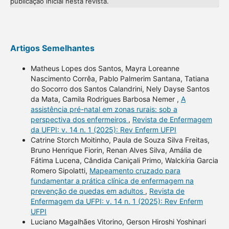
publicação inicial nesta revista.
Artigos Semelhantes
Matheus Lopes dos Santos, Mayra Loreanne
Nascimento Corrêa, Pablo Palmerim Santana, Tatiana
do Socorro dos Santos Calandrini, Nely Dayse Santos
da Mata, Camila Rodrigues Barbosa Nemer ,
A
assistência pré-natal em zonas rurais: sob a
perspectiva dos enfermeiros
,
Revista de Enfermagem
da UFPI: v. 14 n. 1 (2025): Rev Enferm UFPI
Catrine Storch Moitinho, Paula de Souza Silva Freitas,
Bruno Henrique Fiorin, Renan Alves Silva, Amália de
Fátima Lucena, Cândida Caniçali Primo, Walckíria Garcia
Romero Sipolatti,
Mapeamento cruzado para
fundamentar a prática clínica de enfermagem na
prevenção de quedas em adultos
,
Revista de
Enfermagem da UFPI: v. 14 n. 1 (2025): Rev Enferm
UFPI
Luciano Magalhães Vitorino, Gerson Hiroshi Yoshinari