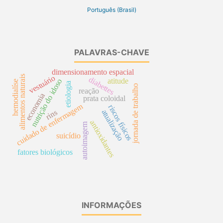
Português (Brasil)
PALAVRAS-CHAVE
dimensionamento espacial
alimentos naturais
vestuário
diabettes
atitude
nutrição do idoso
hemodialíse
etiologia
jornada de trabalho
reação
economia
prata coloidal
cuidado de enfermagem
riscos físicos
atualização
rins
antioxidantes
autoimagem
suicídio
fatores biológicos
INFORMAÇÕES