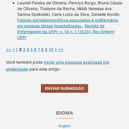
Laurieli Pereira de Oliveira, Periclys Borgo, Bruna Cássia
de Oliveira, Thailyne da Rocha, Midiã Vanessa dos
Santos Spekalski, Carla Luiza da Silva, Danielle Bordin,
Fatores sociodemográficos associados à polifarmácia
em pessoas idosas hospitalizadas
,
Revista de
Enfermagem da UFPI: v. 14 n. 1 (2025): Rev Enferm
UFPI
<<
<
1
2
3
4
5
6
7
8
9
10
>
>>
Você também pode
iniciar uma pesquisa avançada por
similaridade
para este artigo.
ENVIAR SUBMISSÃO
IDIOMA
English