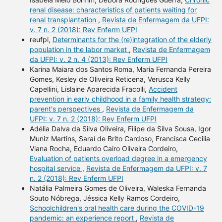
renal disease: characteristics of patients waiting for
renal transplantation
,
Revista de Enfermagem da UFPI:
v. 7 n. 2 (2018): Rev Enferm UFPI
reufpi,
Determinants for the (re)integration of the elderly
population in the labor market
,
Revista de Enfermagem
da UFPI: v. 2 n. 4 (2013): Rev Enferm UFPI
Karina Maiara dos Santos Roma, Maria Fernanda Pereira
Gomes, Kesley de Oliveira Reticena, Verusca Kelly
Capellini, Lislaine Aparecida Fracolli,
Accident
prevention in early childhood in a family health strategy:
parent's perspectives
,
Revista de Enfermagem da
UFPI: v. 7 n. 2 (2018): Rev Enferm UFPI
Adélia Dalva da Silva Oliveira, Filipe da Silva Sousa, Igor
Muniz Martins, Saraí de Brito Cardoso, Francisca Cecilia
Viana Rocha, Eduardo Cairo Oliveira Cordeiro,
Evaluation of patients overload degree in a emergency
hospital service
,
Revista de Enfermagem da UFPI: v. 7
n. 2 (2018): Rev Enferm UFPI
Natália Palmeira Gomes de Oliveira, Waleska Fernanda
Souto Nóbrega, Jéssica Kelly Ramos Cordeiro,
Schoolchildren's oral health care during the COVID-19
pandemic: an experience report
,
Revista de