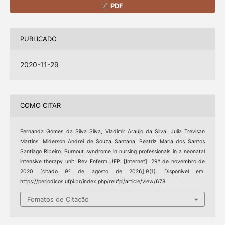
PDF
PUBLICADO
2020-11-29
COMO CITAR
Fernanda Gomes da Silva Silva, Vladimir Araújo da Silva, Julia Trevisan
Martins, Miderson Andrei de Souza Santana, Beatriz Maria dos Santos
Santiago Ribeiro. Burnout syndrome in nursing professionals in a neonatal
intensive therapy unit. Rev Enferm UFPI [Internet]. 29º de novembro de
2020 [citado 9º de agosto de 2026];9(1). Disponível em:
https://periodicos.ufpi.br/index.php/reufpi/article/view/678
Fomatos de Citação