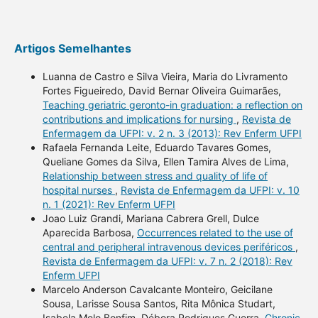
Artigos Semelhantes
Luanna de Castro e Silva Vieira, Maria do Livramento
Fortes Figueiredo, David Bernar Oliveira Guimarães,
Teaching geriatric geronto-in graduation: a reflection on
contributions and implications for nursing
,
Revista de
Enfermagem da UFPI: v. 2 n. 3 (2013): Rev Enferm UFPI
Rafaela Fernanda Leite, Eduardo Tavares Gomes,
Queliane Gomes da Silva, Ellen Tamira Alves de Lima,
Relationship between stress and quality of life of
hospital nurses
,
Revista de Enfermagem da UFPI: v. 10
n. 1 (2021): Rev Enferm UFPI
Joao Luiz Grandi, Mariana Cabrera Grell, Dulce
Aparecida Barbosa,
Occurrences related to the use of
central and peripheral intravenous devices periféricos
,
Revista de Enfermagem da UFPI: v. 7 n. 2 (2018): Rev
Enferm UFPI
Marcelo Anderson Cavalcante Monteiro, Geicilane
Sousa, Larisse Sousa Santos, Rita Mônica Studart,
Isabela Melo Bonfim, Débora Rodrigues Guerra,
Chronic