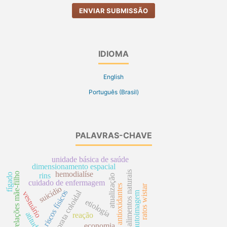
ENVIAR SUBMISSÃO
IDIOMA
English
Português (Brasil)
PALAVRAS-CHAVE
unidade básica de saúde
dimensionamento espacial
alimentos naturais
hemodialíse
relações mãe-filho
rins
fígado
atualização
cuidado de enfermagem
antioxidantes
ratos wistar
suicídio
prata coloidal
riscos físicos
autoimagem
vestuário
etiologia
atitude
reação
economia