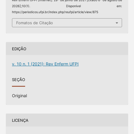
Rev Enferm UFPI [Internet]. 29º de junho de 2021 [citado 6º de agosto de
2026];10(1). Disponível em:
https://periodicos.ufpi.br/index.php/reufpi/article/view/875
Fomatos de Citação
EDIÇÃO
v. 10 n. 1 (2021): Rev Enferm UFPI
SEÇÃO
Original
LICENÇA