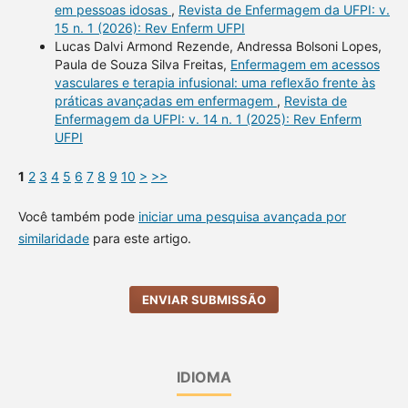
em pessoas idosas
,
Revista de Enfermagem da UFPI: v.
15 n. 1 (2026): Rev Enferm UFPI
Lucas Dalvi Armond Rezende, Andressa Bolsoni Lopes,
Paula de Souza Silva Freitas,
Enfermagem em acessos
vasculares e terapia infusional: uma reflexão frente às
práticas avançadas em enfermagem
,
Revista de
Enfermagem da UFPI: v. 14 n. 1 (2025): Rev Enferm
UFPI
1
2
3
4
5
6
7
8
9
10
>
>>
Você também pode
iniciar uma pesquisa avançada por
similaridade
para este artigo.
ENVIAR SUBMISSÃO
IDIOMA