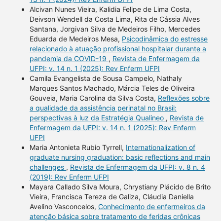
Alcivan Nunes Vieira, Kalidia Felipe de Lima Costa,
Deivson Wendell da Costa Lima, Rita de Cássia Alves
Santana, Jorgivan Silva de Medeiros Filho, Mercedes
Eduarda de Medeiros Mesa,
Psicodinâmica do estresse
relacionado à atuação profissional hospitalar durante a
pandemia da COVID-19
,
Revista de Enfermagem da
UFPI: v. 14 n. 1 (2025): Rev Enferm UFPI
Camila Evangelista de Sousa Campelo, Nathaly
Marques Santos Machado, Márcia Teles de Oliveira
Gouveia, Maria Carolina da Silva Costa,
Reflexões sobre
a qualidade da assistência perinatal no Brasil:
perspectivas à luz da Estratégia Qualineo
,
Revista de
Enfermagem da UFPI: v. 14 n. 1 (2025): Rev Enferm
UFPI
Maria Antonieta Rubio Tyrrell,
Internationalization of
graduate nursing graduation: basic reflections and main
challenges
,
Revista de Enfermagem da UFPI: v. 8 n. 4
(2019): Rev Enferm UFPI
Mayara Callado Silva Moura, Chrystiany Plácido de Brito
Vieira, Francisca Tereza de Galiza, Cláudia Daniella
Avelino Vasconcelos,
Conhecimento de enfermeiros da
atenção básica sobre tratamento de feridas crônicas