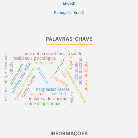
English
Português (Brasil)
PALAVRAS-CHAVE
time out na assistência à saúde
relações interprofissionais
resiliência psicológica
near miss
fígado
morte materna
fatores biológicos
ultrassom
relações mãe-filho
economia
atitude
autoimagem
hepatite b
jornada de trabalho
cateterismo urinário
rins
poisoning
riscos físicos
neoplasias ósseas
racismo
suicídio
reação
tentativa de suicídio
saúde ocupacional
INFORMAÇÕES