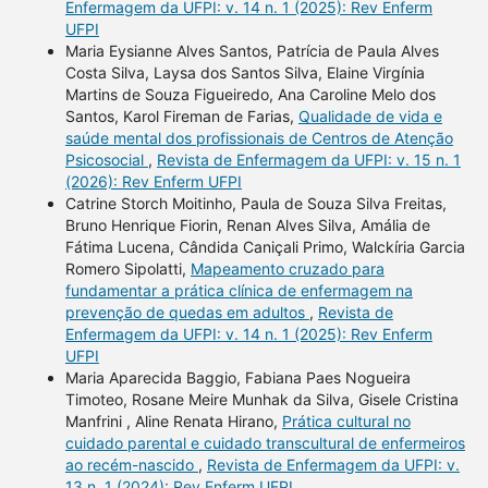
Enfermagem da UFPI: v. 14 n. 1 (2025): Rev Enferm
UFPI
Maria Eysianne Alves Santos, Patrícia de Paula Alves
Costa Silva, Laysa dos Santos Silva, Elaine Virgínia
Martins de Souza Figueiredo, Ana Caroline Melo dos
Santos, Karol Fireman de Farias,
Qualidade de vida e
saúde mental dos profissionais de Centros de Atenção
Psicosocial
,
Revista de Enfermagem da UFPI: v. 15 n. 1
(2026): Rev Enferm UFPI
Catrine Storch Moitinho, Paula de Souza Silva Freitas,
Bruno Henrique Fiorin, Renan Alves Silva, Amália de
Fátima Lucena, Cândida Caniçali Primo, Walckíria Garcia
Romero Sipolatti,
Mapeamento cruzado para
fundamentar a prática clínica de enfermagem na
prevenção de quedas em adultos
,
Revista de
Enfermagem da UFPI: v. 14 n. 1 (2025): Rev Enferm
UFPI
Maria Aparecida Baggio, Fabiana Paes Nogueira
Timoteo, Rosane Meire Munhak da Silva, Gisele Cristina
Manfrini , Aline Renata Hirano,
Prática cultural no
cuidado parental e cuidado transcultural de enfermeiros
ao recém-nascido
,
Revista de Enfermagem da UFPI: v.
13 n. 1 (2024): Rev Enferm UFPI