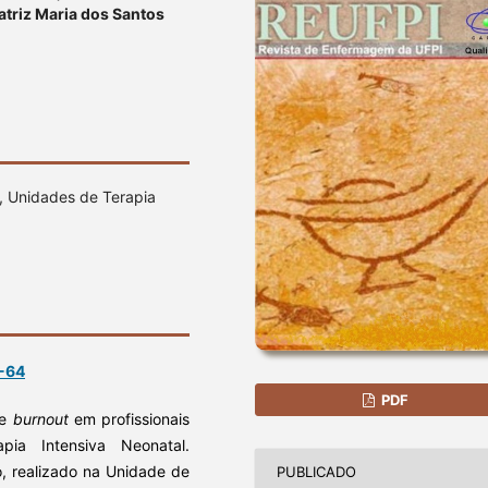
atriz Maria dos Santos
, Unidades de Terapia
9-64
PDF
de
burnout
em profissionais
a Intensiva Neonatal.
o, realizado na Unidade de
PUBLICADO