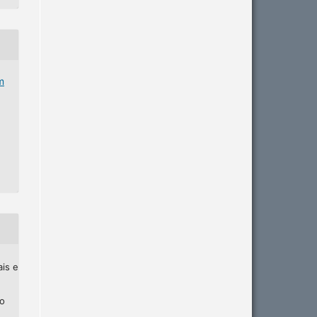
m
ais e
ho