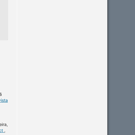
ã
ista
ira,
ect
,