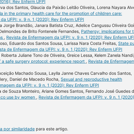
(2016): Rev Enferm UFPI
lva dos Santos, Glaucia da Paixão Leitão Oliveira, Lorena Nayara Alv
a in the primary health care for the promotion of children care:
da UFPI: v. 9 n. 1 (2020): Rev Enferm UFPI
na Jorge Brandão, Janara Batista Cruz, Adelice Cangussu Oliveira Goi
 Delmondes de Brito Fontenele Fernandes,
Pathergy: implications for 
ns
,
Revista de Enfermagem da UFPI: v. 9 n. 1 (2020): Rev Enferm UF
eloso, Eduardo dos Santos Sousa, Larissa Nara Costa Freitas,
State pu
sta de Enfermagem da UFPI: v. 9 n. 1 (2020): Rev Enferm UFPI
Roberta Juliane Tono de Oliveira, Greice Lessa, Kelem Zanela Nandi
 a safe surgery protocol: experience report
,
Revista de Enfermage
onceição Machado Sousa, Laylla Janne Chaves Carvalho dos Santos,
Nery, Daniel de Macedo Rocha,
Sexual and reproductive health
rmagem da UFPI: v. 9 n. 1 (2020): Rev Enferm UFPI
eira de Souza Monteiro, Ariane Gomes Santos, Fernando José Guedes 
bacco use by women
,
Revista de Enfermagem da UFPI: v. 9 n. 1 (2020)
a por similaridade
para este artigo.