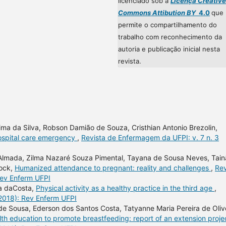
licenciado sob a
Licença Creative
Commons Attibution BY
4.0
que
permite o compartilhamento do
trabalho com reconhecimento da
autoria e publicação inicial nesta
revista.
ima da Silva, Robson Damião de Souza, Cristhian Antonio Brezolin,
hospital care emergency
,
Revista de Enfermagem da UFPI: v. 7 n. 3
 Almada, Zilma Nazaré Souza Pimental, Tayana de Sousa Neves, Tain
dock,
Humanized attendance to pregnant: reality and challenges
,
Rev
Rev Enferm UFPI
ta daCosta,
Physical activity as a healthy practice in the third age
,
(2018): Rev Enferm UFPI
 de Sousa, Ederson dos Santos Costa, Tatyanne Maria Pereira de Olive
th education to promote breastfeeding: report of an extension proj