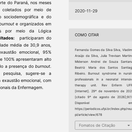
orte do Paraná, nos meses
 coletados por meio de
2020-11-29
o sociodemográfica e do
burnout
e organizados em
os por meio da Lógica
COMO CITAR
ltados:
participaram do
idade média de 30,9 anos,
Fernanda Gomes da Silva Silva, Vladim
exaustão emocional, 95%
Araújo da Silva, Julia Trevisan Martin
 e 100% apresentaram alto
Miderson Andrei de Souza Santana
ando a presença do
burnout
.
Beatriz Maria dos Santos Santiag
esquisa, sugere-se a
Ribeiro. Burnout syndrome in nursi
professionals in a neonatal intensi
a exaustão emocional, com
therapy unit. Rev Enferm UFP
sionais da Enfermagem.
[Internet]. 29º de novembro de 20
[citado 9º de agosto de 2026];9(1
Disponível em
https://periodicos.ufpi.br/index.php/reu
pi/article/view/678
Fomatos de Citação