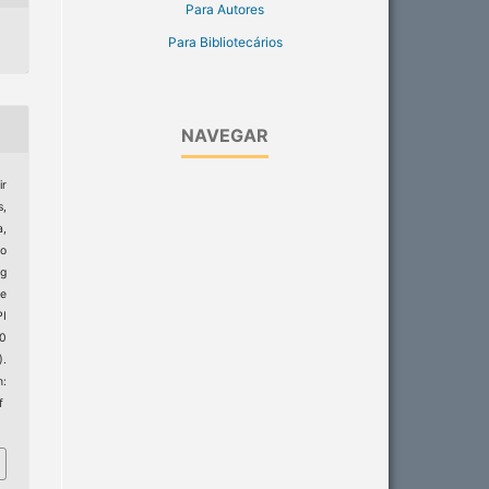
Para Autores
Para Bibliotecários
NAVEGAR
ir
s,
,
o
ng
ve
I
20
).
:
f