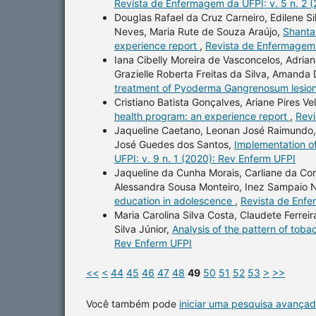
Revista de Enfermagem da UFPI: v. 5 n. 2 
Douglas Rafael da Cruz Carneiro, Edilene Si
Neves, Maria Rute de Souza Araújo,
Shantal
experience report
,
Revista de Enfermagem 
Iana Cibelly Moreira de Vasconcelos, Adria
Grazielle Roberta Freitas da Silva, Amanda
treatment of Pyoderma Gangrenosum lesio
Cristiano Batista Gonçalves, Ariane Pires V
health program: an experience report
,
Revi
Jaqueline Caetano, Leonan José Raimundo, 
José Guedes dos Santos,
Implementation of
UFPI: v. 9 n. 1 (2020): Rev Enferm UFPI
Jaqueline da Cunha Morais, Carliane da C
Alessandra Sousa Monteiro, Inez Sampaio 
education in adolescence
,
Revista de Enfe
Maria Carolina Silva Costa, Claudete Ferr
Silva Júnior,
Analysis of the pattern of to
Rev Enferm UFPI
<<
<
44
45
46
47
48
49
50
51
52
53
>
>>
Você também pode
iniciar uma pesquisa avançad