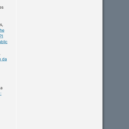
es
s,
the
PI
blic
,
m da
da
: