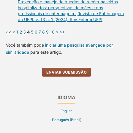
Prevenção e manejo de quedas de recém-nascidos
hospitalizados: perspectivas de mães e dos
profissionais de enfermagem
,
Revista de Enfermagem
da UFPI: v. 13 n. 1 (2024): Rev Enferm UFPI
<<
<
1
2
3
4
5
6
7
8
9
10
>
>>
Você também pode
iniciar uma pesquisa avançada por
similaridade
para este artigo.
ENVIAR SUBMISSÃO
IDIOMA
English
Português (Brasil)