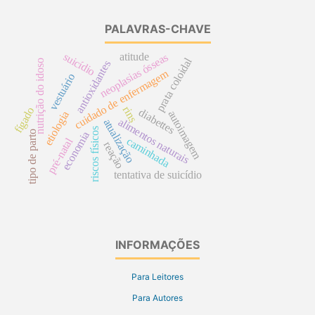
PALAVRAS-CHAVE
suicídio
atitude
neoplasias ósseas
prata coloidal
nutrição do idoso
antioxidantes
cuidado de enfermagem
vestuário
rins
fígado
diabettes
autoimagem
etiologia
alimentos naturais
atualização
riscos físicos
tipo de parto
economia
caminhada
pré-natal
reação
tentativa de suicídio
INFORMAÇÕES
Para Leitores
Para Autores