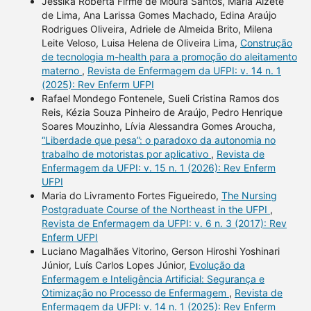
Jéssika Roberta Firme de Moura Santos, Maria Alzete
de Lima, Ana Larissa Gomes Machado, Edina Araújo
Rodrigues Oliveira, Adriele de Almeida Brito, Milena
Leite Veloso, Luisa Helena de Oliveira Lima,
Construção
de tecnologia m-health para a promoção do aleitamento
materno
,
Revista de Enfermagem da UFPI: v. 14 n. 1
(2025): Rev Enferm UFPI
Rafael Mondego Fontenele, Sueli Cristina Ramos dos
Reis, Kézia Souza Pinheiro de Araújo, Pedro Henrique
Soares Mouzinho, Lívia Alessandra Gomes Aroucha,
“Liberdade que pesa”: o paradoxo da autonomia no
trabalho de motoristas por aplicativo
,
Revista de
Enfermagem da UFPI: v. 15 n. 1 (2026): Rev Enferm
UFPI
Maria do Livramento Fortes Figueiredo,
The Nursing
Postgraduate Course of the Northeast in the UFPI
,
Revista de Enfermagem da UFPI: v. 6 n. 3 (2017): Rev
Enferm UFPI
Luciano Magalhães Vitorino, Gerson Hiroshi Yoshinari
Júnior, Luís Carlos Lopes Júnior,
Evolução da
Enfermagem e Inteligência Artificial: Segurança e
Otimização no Processo de Enfermagem
,
Revista de
Enfermagem da UFPI: v. 14 n. 1 (2025): Rev Enferm