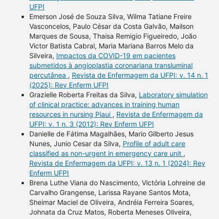
UFPI
Emerson José de Souza Silva, Wilma Tatiane Freire
Vasconcelos, Paulo César da Costa Galvão, Mailson
Marques de Sousa, Thaisa Remigio Figueiredo, João
Victor Batista Cabral, Maria Mariana Barros Melo da
Silveira,
Impactos da COVID-19 em pacientes
submetidos à angioplastia coronariana transluminal
percutânea
,
Revista de Enfermagem da UFPI: v. 14 n. 1
(2025): Rev Enferm UFPI
Grazielle Roberta Freitas da Silva,
Laboratory simulation
of clinical practice: advances in training human
resources in nursing Piaui
,
Revista de Enfermagem da
UFPI: v. 1 n. 3 (2012): Rev Enferm UFPI
Danielle de Fátima Magalhães, Mario Gilberto Jesus
Nunes, Junio Cesar da Silva,
Profile of adult care
classified as non-urgent in emergency care unit
,
Revista de Enfermagem da UFPI: v. 13 n. 1 (2024): Rev
Enferm UFPI
Brena Luthe Viana do Nascimento, Victória Lohreine de
Carvalho Grangense, Larissa Rayane Santos Mota,
Sheimar Maciel de Oliveira, Andréia Ferreira Soares,
Johnata da Cruz Matos, Roberta Meneses Oliveira,