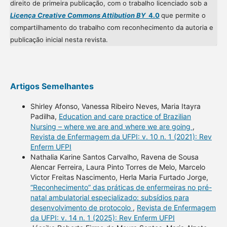
direito de primeira publicação, com o trabalho licenciado sob a
Licença Creative Commons Attibution BY
4.0
que permite o
compartilhamento do trabalho com reconhecimento da autoria e
publicação inicial nesta revista.
Artigos Semelhantes
Shirley Afonso, Vanessa Ribeiro Neves, Maria Itayra
Padilha,
Education and care practice of Brazilian
Nursing – where we are and where we are going
,
Revista de Enfermagem da UFPI: v. 10 n. 1 (2021): Rev
Enferm UFPI
Nathalia Karine Santos Carvalho, Ravena de Sousa
Alencar Ferreira, Laura Pinto Torres de Melo, Marcelo
Victor Freitas Nascimento, Herla Maria Furtado Jorge,
“Reconhecimento” das práticas de enfermeiras no pré-
natal ambulatorial especializado: subsídios para
desenvolvimento de protocolo
,
Revista de Enfermagem
da UFPI: v. 14 n. 1 (2025): Rev Enferm UFPI