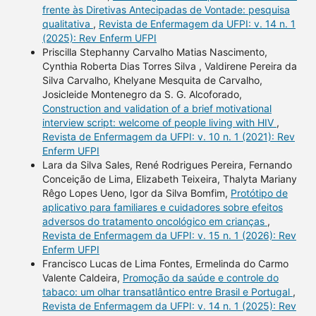
frente às Diretivas Antecipadas de Vontade: pesquisa
qualitativa
,
Revista de Enfermagem da UFPI: v. 14 n. 1
(2025): Rev Enferm UFPI
Priscilla Stephanny Carvalho Matias Nascimento,
Cynthia Roberta Dias Torres Silva , Valdirene Pereira da
Silva Carvalho, Khelyane Mesquita de Carvalho,
Josicleide Montenegro da S. G. Alcoforado,
Construction and validation of a brief motivational
interview script: welcome of people living with HIV
,
Revista de Enfermagem da UFPI: v. 10 n. 1 (2021): Rev
Enferm UFPI
Lara da Silva Sales, René Rodrigues Pereira, Fernando
Conceição de Lima, Elizabeth Teixeira, Thalyta Mariany
Rêgo Lopes Ueno, Igor da Silva Bomfim,
Protótipo de
aplicativo para familiares e cuidadores sobre efeitos
adversos do tratamento oncológico em crianças
,
Revista de Enfermagem da UFPI: v. 15 n. 1 (2026): Rev
Enferm UFPI
Francisco Lucas de Lima Fontes, Ermelinda do Carmo
Valente Caldeira,
Promoção da saúde e controle do
tabaco: um olhar transatlântico entre Brasil e Portugal
,
Revista de Enfermagem da UFPI: v. 14 n. 1 (2025): Rev