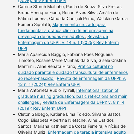
(2025): Rev Enferm UFPI
Catrine Storch Moitinho, Paula de Souza Silva Freitas,
Bruno Henrique Fiorin, Renan Alves Silva, Amália de
Fátima Lucena, Cândida Caniçali Primo, Walckíria Garcia
Romero Sipolatti,
Mapeamento cruzado para
fundamentar a prática clínica de enfermagem na
prevenção de quedas em adultos
,
Revista de
Enfermagem da UFPI: v. 14 n. 1 (2025): Rev Enferm
UFPI
Maria Aparecida Baggio, Fabiana Paes Nogueira
Timoteo, Rosane Meire Munhak da Silva, Gisele Cristina
Manfrini , Aline Renata Hirano,
Prática cultural no
cuidado parental e cuidado transcultural de enfermeiros
ao recém-nascido
,
Revista de Enfermagem da UFPI: v.
13 n. 1 (2024): Rev Enferm UFPI
Maria Antonieta Rubio Tyrrell,
Internationalization of
graduate nursing graduation: basic reflections and main
challenges
,
Revista de Enfermagem da UFPI: v. 8 n. 4
(2019): Rev Enferm UFPI
Cleton Salbego, Katiane Lima Toledo, Silvana Bastos
Cogo, Elisabeta Albertina Nietsche, Aline Ost dos
Santos, Mariana Kathleen da Costa Ferreira, Vinícius de
Oliveira Muniz,
Enfermagem de terapia intensiva adulto