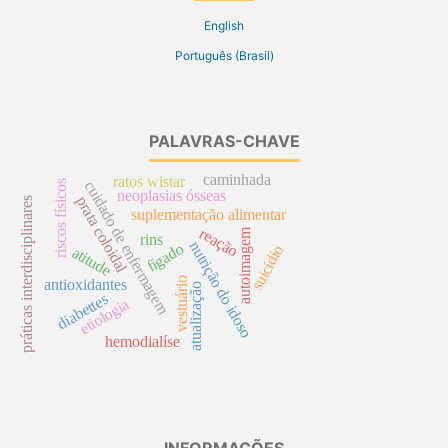
English
Português (Brasil)
PALAVRAS-CHAVE
caminhada
ratos wistar
cuidado de enfermagem
riscos físicos
neoplasias ósseas
prata coloidal
práticas interdisciplinares
suplementação alimentar
reação
autoimagem
rins
nutrição do idoso
fígado
suicídio
atitude
vestuário
antioxidantes
atualização
diabettes
etiologia
hemodialíse