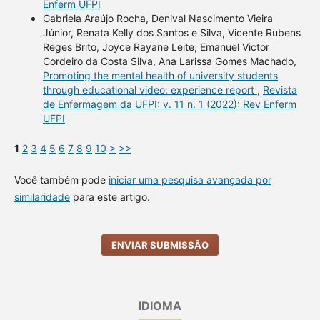
Enferm UFPI
Gabriela Araújo Rocha, Denival Nascimento Vieira
Júnior, Renata Kelly dos Santos e Silva, Vicente Rubens
Reges Brito, Joyce Rayane Leite, Emanuel Victor
Cordeiro da Costa Silva, Ana Larissa Gomes Machado,
Promoting the mental health of university students
through educational video: experience report
,
Revista
de Enfermagem da UFPI: v. 11 n. 1 (2022): Rev Enferm
UFPI
1
2
3
4
5
6
7
8
9
10
>
>>
Você também pode
iniciar uma pesquisa avançada por
similaridade
para este artigo.
ENVIAR SUBMISSÃO
IDIOMA