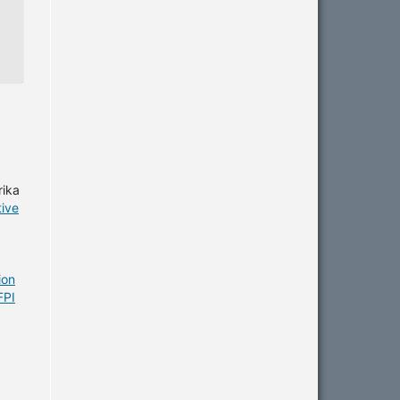
rika
tive
ion
FPI