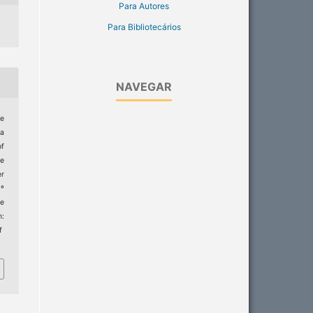
Para Autores
Para Bibliotecários
NAVEGAR
le
ra
of
e
er
9º
e
m:
f