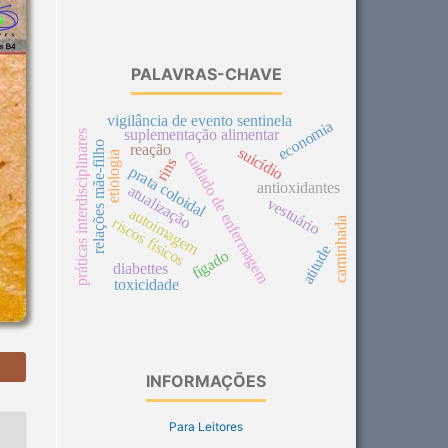
PALAVRAS-CHAVE
vigilância de evento sentinela
economia
suplementação alimentar
práticas interdisciplinares
relações mãe-filho
reação
suicídio
cuidado de enfermagem
etiologia
rins
prata coloidal
antioxidantes
atualização
vestuário
autoimagem
riscos físicos
caminhada
atitude
fígado
diabettes
toxicidade
INFORMAÇÕES
Para Leitores