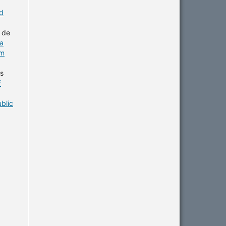
nd
 de
a
em
as
f
blic