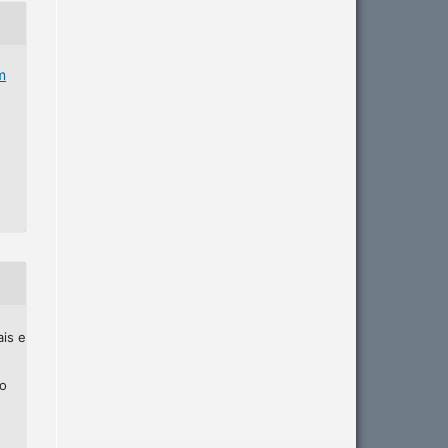
m
ais e
ho