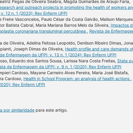
eatriz Pegas de Oliveira Seabra, Magda Guimarães de Araujo Faria,
research and outreach projects in promoting the health of workers a
v. 12 n. 1 (2023): Rev Enferm UFPI
e Freire Vasconcelos, Paulo César da Costa Galvão, Mailson Marques
or Batista Cabral, Maria Mariana Barros Melo da Silveira,
Impactos d
plastia coronariana transluminal percutânea
,
Revista de Enfermag
a de Oliveira, Adelina Feitosa Leopoldo, Denilson Ribeiro Dimas, Jon
pianti, Joseph Dimas de Oliveira,
Health profile and care demands o
 de Enfermagem da UFPI: v. 13 n. 1 (2024): Rev Enferm UFPI
eloso, Eduardo dos Santos Sousa, Larissa Nara Costa Freitas,
State pu
sta de Enfermagem da UFPI: v. 9 n. 1 (2020): Rev Enferm UFPI
mpieri Cardoso, Mayane Carneiro Alves Pereira, Maria José Bistafa,
ira Cardoso,
Health in School Program: an analysis of health actions
,
(2020): Rev Enferm UFPI
a por similaridade
para este artigo.