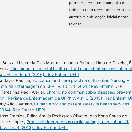
permite o compartilhamento do
trabalho com reconhecimento da
autoria e publicação inicial nesta
revista.
e Souza, Lizangela Dias Magno, Lohanna Rafaelle Lima de Oliveira, É
iros,
The impact on mental health of traffic accident victims: integra
 UFPI: v. 5 n. 1 (2016): Rev Enferm UFPI
a Itayra Padilha,
Education and care practice of Brazilian Nursing –
ista de Enfermagem da UFPI: v. 10 n. 1 (2021): Rev Enferm UFPI
Teresinha Heck Weiller,
Chronic no communicable diseases: prevent
lth
,
Revista de Enfermagem da UFPI: v. 4 n. 3 (2015): Rev Enferm U
lany Áfio Caetano,
Human error and patient safety in health services
,
(2014): Rev Enferm UFPI
itosa Formiga, Edina Araújo Rodrigues Oliveira, Ana Karla Sousa de
Marques Lopes,
Profile of older persons participating groups of health
 v. 2 n. 4 (2013): Rev Enferm UFPI