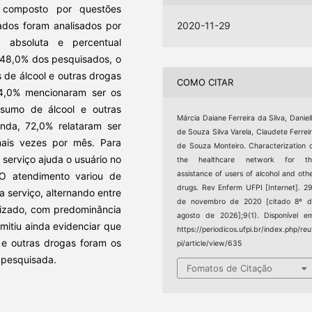
el composto por questões
ados foram analisados por
2020-11-29
a absoluta e percentual
8,0% dos pesquisados, o
 de álcool e outras drogas
COMO CITAR
 34,0% mencionaram ser os
sumo de álcool e outras
Márcia Daiane Ferreira da Silva, Daniel
nda, 72,0% relataram ser
de Souza Silva Varela, Claudete Ferrei
ais vezes por mês. Para
de Souza Monteiro. Characterization 
 serviço ajuda o usuário no
the healthcare network for th
assistance of users of alcohol and oth
 atendimento variou de
drugs. Rev Enferm UFPI [Internet]. 2
 serviço, alternando entre
de novembro de 2020 [citado 8º d
ializado, com predominância
agosto de 2026];9(1). Disponível e
mitiu ainda evidenciar que
https://periodicos.ufpi.br/index.php/reu
 e outras drogas foram os
pi/article/view/635
 pesquisada.
Fomatos de Citação