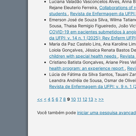
Luciana Valadão Vasconcelos Alves, Anna B
Rejane Eleuterio Ferreira,
Collaborations of 
students
,
Revista de Enfermagem da UFPI: 
Emerson José de Souza Silva, Wilma Tatian
Sousa, Thaisa Remigio Figueiredo, João Vict
COVID-19 em pacientes submetidos à angio
da UFPI: v. 14 n. 1 (2025): Rev Enferm UFPI
Maria da Paz Castelo Lins, Ana Karoline Lim
Loiola Gonçalves, Jéssica Renata Bastos De
children with special health needs
,
Revista
Cristiano Batista Gonçalves, Ariane Pires V
health program: an experience report
,
Revi
Lúcia de Fátima da Silva Santos, Tauani Za
Leandra Andréia de Sousa, Osmar de Olive
Revista de Enfermagem da UFPI: v. 9 n. 1 
<<
<
4
5
6
7
8
9
10
11
12
13
>
>>
Você também pode
iniciar uma pesquisa avançad