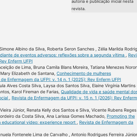
autoria e publicação inicial nesta
revista.
n, Simone Albino da Silva, Roberta Seron Sanches , Zélia Marilda Rodri
 diante de eventos adversos: reflexões sobre a segunda vítima
,
Revi
 Rev Enferm UFPI
nceição de Lima, Bruna Camila Blans Moreira, Tatiana Menezes Noro
, Mary Elizabeth de Santana,
Conhecimento de mulheres
 de Enfermagem da UFPI: v. 14 n. 1 (2025): Rev Enferm UFPI
la Alves Costa Silva, Laysa dos Santos Silva, Elaine Virgínia Martins
ntos, Karol Fireman de Farias,
Qualidade de vida e saúde mental do
ocial
,
Revista de Enfermagem da UFPI: v. 15 n. 1 (2026): Rev Enferm
Vieira Júnior, Renata Kelly dos Santos e Silva, Vicente Rubens Reges
 Cordeiro da Costa Silva, Ana Larissa Gomes Machado,
Promoting the
h educational video: experience report
,
Revista de Enfermagem da
uela Fontenele Lima de Carvalho , Antonio Rodrigues Ferreira Júnior