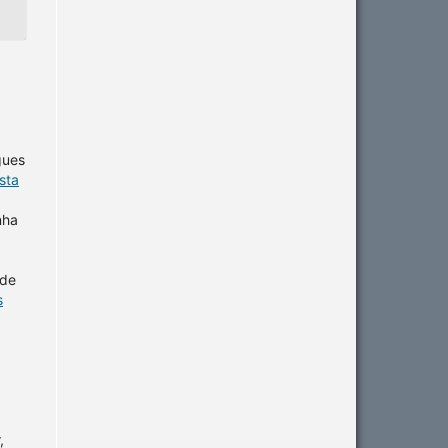
gues
sta
nha
 de
s
,