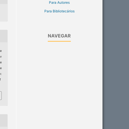
Para Autores
Para Bibliotecários
NAVEGAR
fe
ev
de
e
:
f