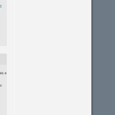
m
ais e
ho