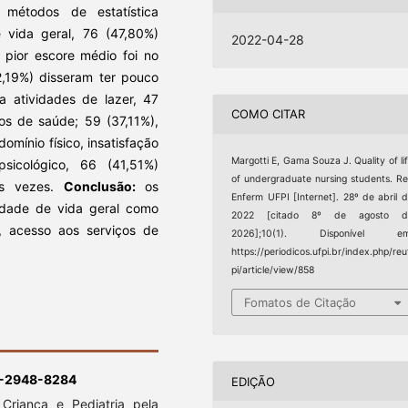
 métodos de estatística
vida geral, 76 (47,80%)
2022-04-28
 pior escore médio foi no
2,19%) disseram ter pouco
a atividades de lazer, 47
COMO CITAR
os de saúde; 59 (37,11%),
omínio físico, insatisfação
Margotti E, Gama Souza J. Quality of li
icológico, 66 (41,51%)
of undergraduate nursing students. R
as vezes.
Conclus
ã
o:
os
Enferm UFPI [Internet]. 28º de abril 
idade de vida geral como
2022 [citado 8º de agosto d
, acesso aos serviços de
2026];10(1). Disponível em
https://periodicos.ufpi.br/index.php/reu
pi/article/view/858
Fomatos de Citação
3-2948-8284
EDIÇÃO
Criança e Pediatria pela