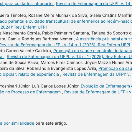
st para cuidados intraparto
,
Revista de Enfermagem da UFPI: v. 14 
ira Timoteo, Rosane Meire Munhak da Silva, Gisele Cristina Manfrini
idado parental e cuidado transcultural de enfermeiros ao recém-nasc
 (2024): Rev Enferm UFPI
 Nascimento Corrêa, Pablo Palmerim Santana, Tatiana do Socorro d
ata, Camila Rodrigues Barbosa Nemer ,
A assistência pré-natal em z
Revista de Enfermagem da UFPI: v. 14 n. 1 (2025): Rev Enferm UFPI
 do Carmo Valente Caldeira,
Promoção da saúde e controle do tabac
gal
,
Revista de Enfermagem da UFPI: v. 14 n. 1 (2025): Rev Enferm U
tiane de Sousa Paiva, Marcos Pires Campos, Joyce Mazza Nunes Ar
teiro da Silva, Roberlândia Evangelista Lopes Ávila,
Promoção da sa
 bipolar: relato de experiência
,
Revista de Enfermagem da UFPI: v.
Yoshinari Júnior, Luís Carlos Lopes Júnior,
Evolução da Enfermagem 
zação no Processo de Enfermagem
,
Revista de Enfermagem da UFPI: v
a por similaridade
para este artigo.