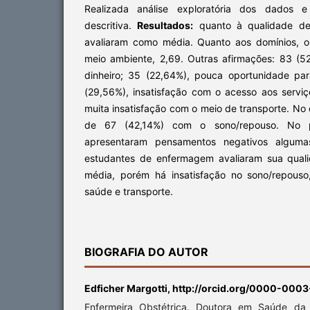
Realizada análise exploratória dos dados e
descritiva.
Resultados:
quanto à qualidade de 
avaliaram como média. Quanto aos domínios, o
meio ambiente, 2,69. Outras afirmações: 83 (5
dinheiro; 35 (22,64%), pouca oportunidade par
(29,56%), insatisfação com o acesso aos serviç
muita insatisfação com o meio de transporte. No d
de 67 (42,14%) com o sono/repouso. No ps
apresentaram pensamentos negativos algum
estudantes de enfermagem avaliaram sua qual
média, porém há insatisfação no sono/repouso
saúde e transporte.
BIOGRAFIA DO AUTOR
Edficher Margotti,
http://orcid.org/0000-000
Enfermeira Obstétrica. Doutora em Saúde da 