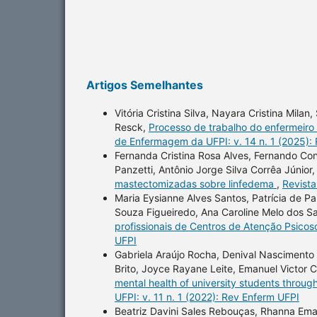
Artigos Semelhantes
Vitória Cristina Silva, Nayara Cristina Mila
Resck,
Processo de trabalho do enfermeiro
de Enfermagem da UFPI: v. 14 n. 1 (2025):
Fernanda Cristina Rosa Alves, Fernando Co
Panzetti, Antônio Jorge Silva Corrêa Júnior
mastectomizadas sobre linfedema
,
Revista
Maria Eysianne Alves Santos, Patrícia de Pau
Souza Figueiredo, Ana Caroline Melo dos Sa
profissionais de Centros de Atenção Psicos
UFPI
Gabriela Araújo Rocha, Denival Nascimento 
Brito, Joyce Rayane Leite, Emanuel Victor
mental health of university students throug
UFPI: v. 11 n. 1 (2022): Rev Enferm UFPI
Beatriz Davini Sales Rebouças, Rhanna Eman