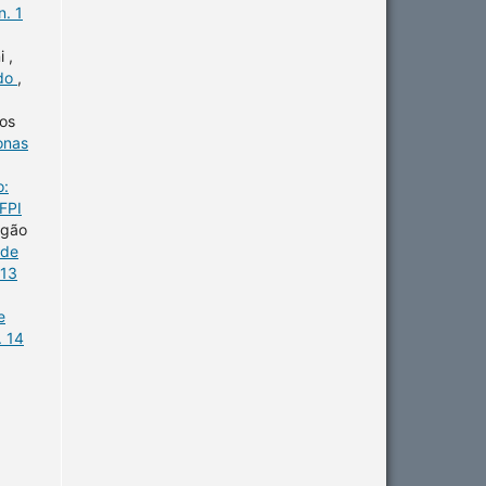
n. 1
 ,
ido
,
os
onas
o:
FPI
agão
úde
 13
e
. 14