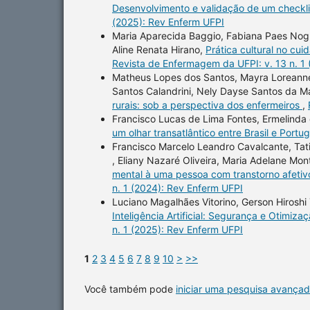
Desenvolvimento e validação de um checkli
(2025): Rev Enferm UFPI
Maria Aparecida Baggio, Fabiana Paes Nogue
Aline Renata Hirano,
Prática cultural no cu
Revista de Enfermagem da UFPI: v. 13 n. 1
Matheus Lopes dos Santos, Mayra Loreanne
Santos Calandrini, Nely Dayse Santos da M
rurais: sob a perspectiva dos enfermeiros
,
Francisco Lucas de Lima Fontes, Ermelinda
um olhar transatlântico entre Brasil e Portu
Francisco Marcelo Leandro Cavalcante, Ta
, Eliany Nazaré Oliveira, Maria Adelane Mon
mental à uma pessoa com transtorno afetivo
n. 1 (2024): Rev Enferm UFPI
Luciano Magalhães Vitorino, Gerson Hiroshi 
Inteligência Artificial: Segurança e Otimi
n. 1 (2025): Rev Enferm UFPI
1
2
3
4
5
6
7
8
9
10
>
>>
Você também pode
iniciar uma pesquisa avançad