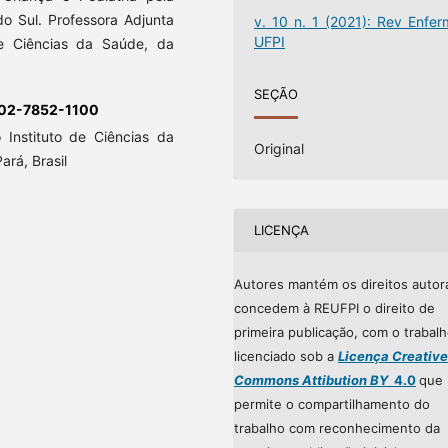
do Sul. Professora Adjunta
v. 10 n. 1 (2021): Rev Enfer
UFPI
e Ciências da Saúde, da
SEÇÃO
002-7852-1100
Instituto de Ciências da
Original
ará, Brasil
LICENÇA
Autores mantém os direitos autor
concedem à REUFPI o direito de
primeira publicação, com o trabal
licenciado sob a
Licença Creative
Commons Attibution BY
4.0
que
permite o compartilhamento do
trabalho com reconhecimento da