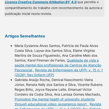
Licença Creative Commons Attibution BY
4.0
que permite o
compartilhamento do trabalho com reconhecimento da autoria e
publicação inicial nesta revista.
Artigos Semelhantes
Maria Eysianne Alves Santos, Patrícia de Paula Alves
Costa Silva, Laysa dos Santos Silva, Elaine Virgínia
Martins de Souza Figueiredo, Ana Caroline Melo dos
Santos, Karol Fireman de Farias,
Qualidade de vida e
saúde mental dos profissionais de Centros de Atenção
Psicosocial
,
Revista de Enfermagem da UFPI: v. 15 n. 1
(2026): Rev Enferm UFPI
Gabriela Araújo Rocha, Denival Nascimento Vieira
Júnior, Renata Kelly dos Santos e Silva, Vicente Rubens
Reges Brito, Joyce Rayane Leite, Emanuel Victor
Cordeiro da Costa Silva, Ana Larissa Gomes Machado,
Promoting the mental health of university students
through educational video: experience report
,
Revista
de Enfermagem da UFPI: v. 11 n. 1 (2022): Rev Enferm