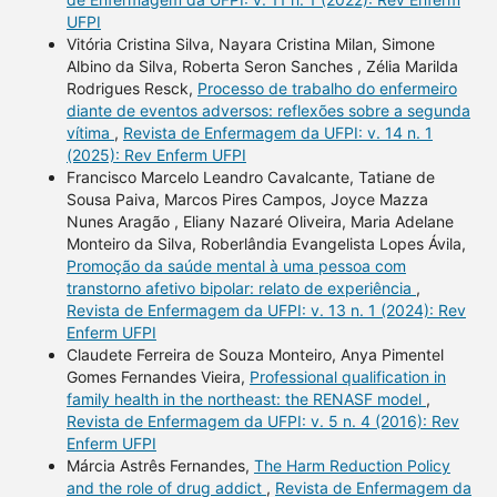
UFPI
Vitória Cristina Silva, Nayara Cristina Milan, Simone
Albino da Silva, Roberta Seron Sanches , Zélia Marilda
Rodrigues Resck,
Processo de trabalho do enfermeiro
diante de eventos adversos: reflexões sobre a segunda
vítima
,
Revista de Enfermagem da UFPI: v. 14 n. 1
(2025): Rev Enferm UFPI
Francisco Marcelo Leandro Cavalcante, Tatiane de
Sousa Paiva, Marcos Pires Campos, Joyce Mazza
Nunes Aragão , Eliany Nazaré Oliveira, Maria Adelane
Monteiro da Silva, Roberlândia Evangelista Lopes Ávila,
Promoção da saúde mental à uma pessoa com
transtorno afetivo bipolar: relato de experiência
,
Revista de Enfermagem da UFPI: v. 13 n. 1 (2024): Rev
Enferm UFPI
Claudete Ferreira de Souza Monteiro, Anya Pimentel
Gomes Fernandes Vieira,
Professional qualification in
family health in the northeast: the RENASF model
,
Revista de Enfermagem da UFPI: v. 5 n. 4 (2016): Rev
Enferm UFPI
Márcia Astrês Fernandes,
The Harm Reduction Policy
and the role of drug addict
,
Revista de Enfermagem da