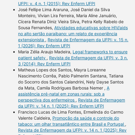
UFPI: v. 4 n. 1 (2015): Rev Enferm UFPI
José Fellipe Lima Araruna, José Daniel da Silva
Monteiro, Vivian Lira Ferreira, Maria Aline Januário,
Cícera Renata Diniz Vieira Silva, Petra Kelly Rabelo de
Sousa Fernandes,
Atividades educativas sobre HIV/aids
no alto sertão paraibano: um relato de experiência
extensionista
,
Revista de Enfermagem da UFPI: v. 15 n.
1 (2026): Rev Enferm UFPI
Maria Zélia Araujo Madeira,
Legal frameworks to ensure
patient safety
,
Revista de Enfermagem da UFPI: v. 3 n.
3 (2014): Rev Enferm UFPI
Matheus Lopes dos Santos, Mayra Loreanne
Nascimento Corrêa, Pablo Palmerim Santana, Tatiana
do Socorro dos Santos Calandrini, Nely Dayse Santos
da Mata, Camila Rodrigues Barbosa Nemer ,
A
assistência pré-natal em zonas rurais: sob a
perspectiva dos enfermeiros
,
Revista de Enfermagem
da UFPI: v. 14 n. 1 (2025): Rev Enferm UFPI
Francisco Lucas de Lima Fontes, Ermelinda do Carmo
Valente Caldeira,
Promoção da saúde e controle do
tabaco: um olhar transatlântico entre Brasil e Portugal
,
Revista de Enfermagem da UFPI: v. 14 n. 1 (2025): Rev