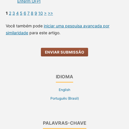
Enferm UFPI
1
2
3
4
5
6
7
8
9
10
>
>>
Você também pode
iniciar uma pesquisa avançada por
similaridade
para este artigo.
ENVIAR SUBMISSÃO
IDIOMA
English
Português (Brasil)
PALAVRAS-CHAVE