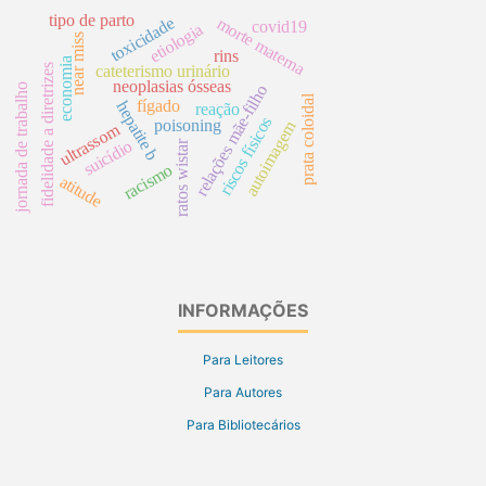
tipo de parto
morte materna
toxicidade
covid19
etiologia
near miss
rins
economia
fidelidade a diretrizes
cateterismo urinário
neoplasias ósseas
jornada de trabalho
relações mãe-filho
prata coloidal
fígado
hepatite b
reação
riscos físicos
poisoning
autoimagem
ultrassom
suicídio
ratos wistar
racismo
atitude
INFORMAÇÕES
Para Leitores
Para Autores
Para Bibliotecários