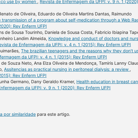
bacco use by women
,
Revista de Enfermagem da UFPI: v. 9 n. 1 (2020)
enato de Oliveira, Eduardo de Oliveira Martins Dantas, Raimundo
e transmission of a program about self-medication through a Web Ra
(2020): Rev Enferm UFPI
ins de Sousa Tourinho, Daniela de Sousa Costa, Fabricio Ibiapina Tap
inheiro Landim Almeida,
Knowledge and conduct of doctors and nur
evista de Enfermagem da UFPI: v. 4 n. 1 (2015): Rev Enferm UFPI
 Guimarães,
The brazilian teenagers and the reasons why they don't u
fermagem da UFPI: v. 4 n. 1 (2015): Rev Enferm UFPI
no de Souza Neto, Ana Elza Oliveira de Mendonça, Tamiris Lanny Clau
ro,
Assitencias as practical nursing in peritoneal dialysis: a review
,
(2015): Rev Enferm UFPI
a Cunha Germano, Dany Geraldo Kramer,
Health education in breast ca
Enfermagem da UFPI: v. 9 n. 1 (2020): Rev Enferm UFPI
a por similaridade
para este artigo.