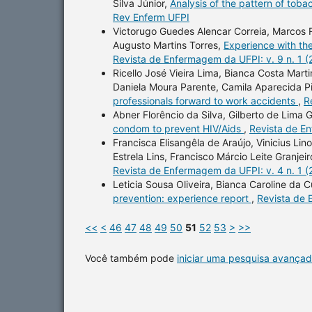
Silva Júnior,
Analysis of the pattern of to
Rev Enferm UFPI
Victorugo Guedes Alencar Correia, Marcos R
Augusto Martins Torres,
Experience with th
Revista de Enfermagem da UFPI: v. 9 n. 1 
Ricello José Vieira Lima, Bianca Costa Mart
Daniela Moura Parente, Camila Aparecida P
professionals forward to work accidents
,
R
Abner Florêncio da Silva, Gilberto de Lima
condom to prevent HIV/Aids
,
Revista de En
Francisca Elisangêla de Araújo, Vinicius Li
Estrela Lins, Francisco Márcio Leite Granjei
Revista de Enfermagem da UFPI: v. 4 n. 1 
Leticia Sousa Oliveira, Bianca Caroline d
prevention: experience report
,
Revista de 
<<
<
46
47
48
49
50
51
52
53
>
>>
Você também pode
iniciar uma pesquisa avançad