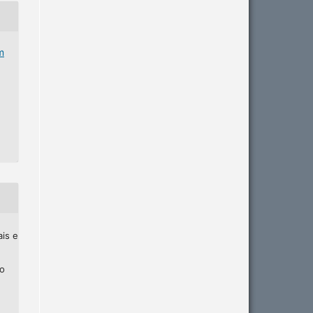
m
ais e
ho