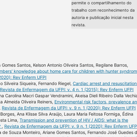
permite o compartilhamento do
trabalho com reconhecimento da
autoria e publicação inicial nesta
revista.
a Gomes Santos, Kelson Antonio Oliveira Santos, Regilane Barros,
mbers' knowledge about home care for children with hunter syndro
(2020): Rev Enferm UFPI
o Silveira Siqueira, Fernando Riegel,
Cardiac arrest and resuscitation
Revista de Enfermagem da UFPI: v. 4 n. 1 (2015): Rev Enferm UFPI
 Carolina Macri Gaspar Vendramini, Akeisa Dieli Ribeiro Dalla Vechi
a Almeida Oliveira Reiners,
Environmental risk factors, prevalence a
,
Revista de Enfermagem da UFPI: v. 9 n. 1 (2020): Rev Enferm UFPI
orges, Ana Klisse Silva Araújo, Laura Maria Feitosa Formiga, Édina
osta Lima,
Transmission and prevention of HIV / AIDS: what is the
?
,
Revista de Enfermagem da UFPI: v. 9 n. 1 (2020): Rev Enferm UFP
eira de Souza Monteiro, Ariane Gomes Santos, Fernando José Guedes 