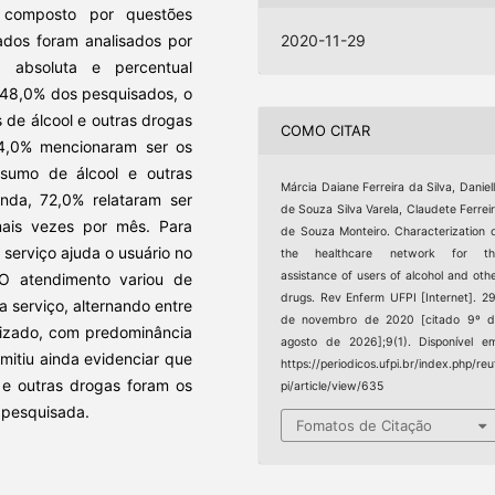
el composto por questões
ados foram analisados por
2020-11-29
a absoluta e percentual
8,0% dos pesquisados, o
 de álcool e outras drogas
COMO CITAR
 34,0% mencionaram ser os
sumo de álcool e outras
Márcia Daiane Ferreira da Silva, Daniel
nda, 72,0% relataram ser
de Souza Silva Varela, Claudete Ferrei
ais vezes por mês. Para
de Souza Monteiro. Characterization 
 serviço ajuda o usuário no
the healthcare network for th
assistance of users of alcohol and oth
 atendimento variou de
drugs. Rev Enferm UFPI [Internet]. 2
 serviço, alternando entre
de novembro de 2020 [citado 9º d
ializado, com predominância
agosto de 2026];9(1). Disponível e
mitiu ainda evidenciar que
https://periodicos.ufpi.br/index.php/reu
 e outras drogas foram os
pi/article/view/635
 pesquisada.
Fomatos de Citação