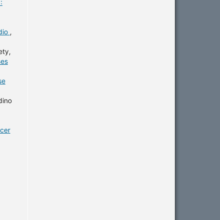
:
dio
,
ety,
ses
se
dino
ncer