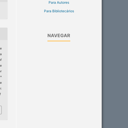
Para Autores
Para Bibliotecários
NAVEGAR
le
ra
of
e
er
9º
e
m:
f