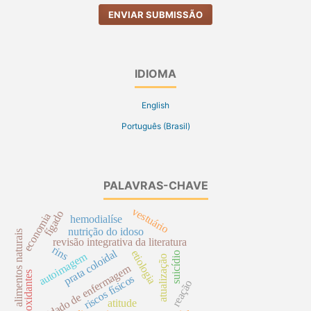
ENVIAR SUBMISSÃO
IDIOMA
English
Português (Brasil)
PALAVRAS-CHAVE
vestuário
fígado
economia
hemodialíse
nutrição do idoso
alimentos naturais
revisão integrativa da literatura
rins
prata coloidal
etiologia
suicídio
autoimagem
atualização
cuidado de enfermagem
antioxidantes
riscos físicos
reação
atitude