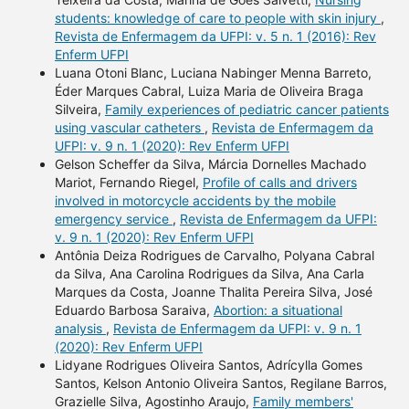
students: knowledge of care to people with skin injury
,
Revista de Enfermagem da UFPI: v. 5 n. 1 (2016): Rev
Enferm UFPI
Luana Otoni Blanc, Luciana Nabinger Menna Barreto,
Éder Marques Cabral, Luiza Maria de Oliveira Braga
Silveira,
Family experiences of pediatric cancer patients
using vascular catheters
,
Revista de Enfermagem da
UFPI: v. 9 n. 1 (2020): Rev Enferm UFPI
Gelson Scheffer da Silva, Márcia Dornelles Machado
Mariot, Fernando Riegel,
Profile of calls and drivers
involved in motorcycle accidents by the mobile
emergency service
,
Revista de Enfermagem da UFPI:
v. 9 n. 1 (2020): Rev Enferm UFPI
Antônia Deiza Rodrigues de Carvalho, Polyana Cabral
da Silva, Ana Carolina Rodrigues da Silva, Ana Carla
Marques da Costa, Joanne Thalita Pereira Silva, José
Eduardo Barbosa Saraiva,
Abortion: a situational
analysis
,
Revista de Enfermagem da UFPI: v. 9 n. 1
(2020): Rev Enferm UFPI
Lidyane Rodrigues Oliveira Santos, Adrícylla Gomes
Santos, Kelson Antonio Oliveira Santos, Regilane Barros,
Grazielle Silva, Agostinho Araujo,
Family members'