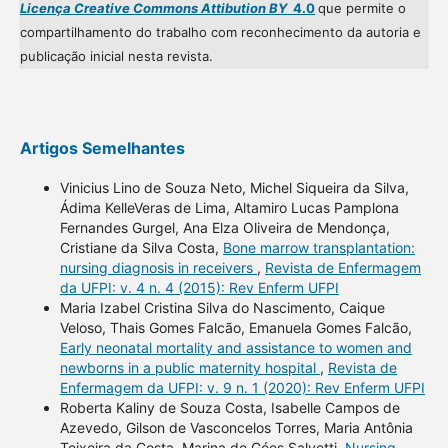
Licença Creative Commons Attibution BY
4.0
que permite o
compartilhamento do trabalho com reconhecimento da autoria e
publicação inicial nesta revista.
Artigos Semelhantes
Vinicius Lino de Souza Neto, Michel Siqueira da Silva,
Ádima KelleVeras de Lima, Altamiro Lucas Pamplona
Fernandes Gurgel, Ana Elza Oliveira de Mendonça,
Cristiane da Silva Costa,
Bone marrow transplantation:
nursing diagnosis in receivers
,
Revista de Enfermagem
da UFPI: v. 4 n. 4 (2015): Rev Enferm UFPI
Maria Izabel Cristina Silva do Nascimento, Caique
Veloso, Thais Gomes Falcão, Emanuela Gomes Falcão,
Early neonatal mortality and assistance to women and
newborns in a public maternity hospital
,
Revista de
Enfermagem da UFPI: v. 9 n. 1 (2020): Rev Enferm UFPI
Roberta Kaliny de Souza Costa, Isabelle Campos de
Azevedo, Gilson de Vasconcelos Torres, Maria Antônia
Teixeira da Costa, Marina de Góes Salvetti,
Nursing