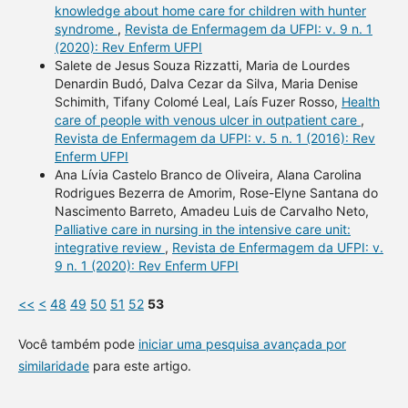
knowledge about home care for children with hunter
syndrome
,
Revista de Enfermagem da UFPI: v. 9 n. 1
(2020): Rev Enferm UFPI
Salete de Jesus Souza Rizzatti, Maria de Lourdes
Denardin Budó, Dalva Cezar da Silva, Maria Denise
Schimith, Tifany Colomé Leal, Laís Fuzer Rosso,
Health
care of people with venous ulcer in outpatient care
,
Revista de Enfermagem da UFPI: v. 5 n. 1 (2016): Rev
Enferm UFPI
Ana Lívia Castelo Branco de Oliveira, Alana Carolina
Rodrigues Bezerra de Amorim, Rose-Elyne Santana do
Nascimento Barreto, Amadeu Luis de Carvalho Neto,
Palliative care in nursing in the intensive care unit:
integrative review
,
Revista de Enfermagem da UFPI: v.
9 n. 1 (2020): Rev Enferm UFPI
<<
<
48
49
50
51
52
53
Você também pode
iniciar uma pesquisa avançada por
similaridade
para este artigo.