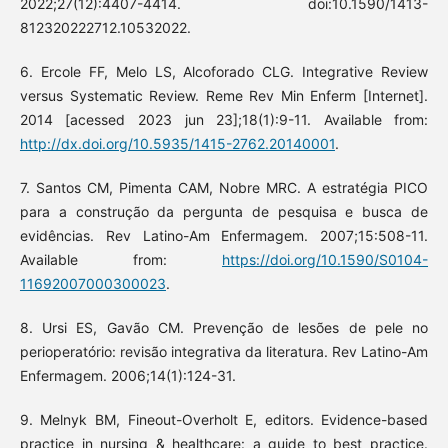
2022;27(12):4407-4414. doi:10.1590/1413-
812320222712.10532022.
6. Ercole FF, Melo LS, Alcoforado CLG. Integrative Review
versus Systematic Review. Reme Rev Min Enferm [Internet].
2014 [acessed 2023 jun 23];18(1):9-11. Available from:
http://dx.doi.org/10.5935/1415-2762.20140001
.
7. Santos CM, Pimenta CAM, Nobre MRC. A estratégia PICO
para a construção da pergunta de pesquisa e busca de
evidências. Rev Latino-Am Enfermagem. 2007;15:508-11.
Available from:
https://doi.org/10.1590/S0104-
11692007000300023
.
8. Ursi ES, Gavão CM. Prevenção de lesões de pele no
perioperatório: revisão integrativa da literatura. Rev Latino-Am
Enfermagem. 2006;14(1):124-31.
9. Melnyk BM, Fineout-Overholt E, editors. Evidence-based
practice in nursing & healthcare: a guide to best practice.