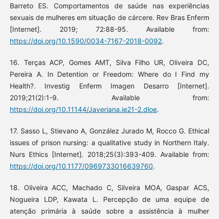
Barreto ES. Comportamentos de saúde nas experiências
sexuais de mulheres em situação de cárcere. Rev Bras Enferm
[Internet]. 2019; 72:88-95. Available from:
https://doi.org/10.1590/0034-7167-2018-0092
.
16. Terças ACP, Gomes AMT, Silva Filho UR, Oliveira DC,
Pereira A. In Detention or Freedom: Where do I Find my
Health?. Investig Enferm Imagen Desarro [Internet].
2019;21(2):1-9. Available from:
https://doi.org/10.11144/Javeriana.ie21-2.dloe
.
17. Sasso L, Stievano A, González Jurado M, Rocco G. Ethical
issues of prison nursing: a qualitative study in Northern Italy.
Nurs Ethics [Internet]. 2018;25(3):393-409. Available from:
https://doi.org/10.1177/0969733016639760
.
18. Oliveira ACC, Machado C, Silveira MOA, Gaspar ACS,
Nogueira LDP, Kawata L. Percepção de uma equipe de
atenção primária à saúde sobre a assistência à mulher