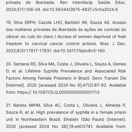
privada de liberdade. Rev Interdiscip Saúde Educ.
2024;5(1):106-24. doi:10.56344/2675-4827.v5n1a2024.6
19. Silva ERPH, Cazola LHO, Barbieri AR, Souza AS. Acesso
das mulheres privadas de liberdade às ações de controle do
câncer do colo do útero / Access of women deprived of their
freedom to cervical cancer control actions. Braz J Dev.
2022;8(3):17917-17931. doi:10.34117/bjdv8n3-160
20. Santana RS, Silva MA, Costa J, Oliveira L, Souza A, Gomes
D, et al. Lifetime Syphilis Prevalence and Associated Risk
Factors Among Female Prisoners in Brazil. Sexo Transm Dis
[Internet]. 2020 [acessed 2024 fev 6];47(2):87-92. Available
from: https:// 10.1097/OLQ.0000000000001113
21. Batista MIHM, Silva AC, Costa L, Oliveira J, Almeida P,
Souza R, et al. High prevalence of syphilis in a female prison
unit in Northeastern Brazil. Einstein (São Paulo) [Internet].
2020 [acessed 2024 fev 28];18:eAO5741. Available from: