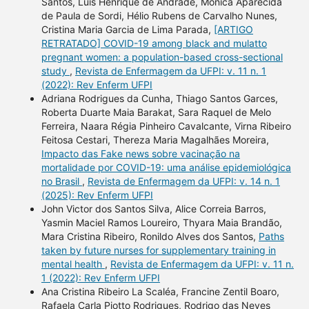
Santos, Luis Henrique de Andrade, Mônica Aparecida
de Paula de Sordi, Hélio Rubens de Carvalho Nunes,
Cristina Maria Garcia de Lima Parada,
[ARTIGO
RETRATADO] COVID-19 among black and mulatto
pregnant women: a population-based cross-sectional
study
,
Revista de Enfermagem da UFPI: v. 11 n. 1
(2022): Rev Enferm UFPI
Adriana Rodrigues da Cunha, Thiago Santos Garces,
Roberta Duarte Maia Barakat, Sara Raquel de Melo
Ferreira, Naara Régia Pinheiro Cavalcante, Virna Ribeiro
Feitosa Cestari, Thereza Maria Magalhães Moreira,
Impacto das Fake news sobre vacinação na
mortalidade por COVID-19: uma análise epidemiológica
no Brasil
,
Revista de Enfermagem da UFPI: v. 14 n. 1
(2025): Rev Enferm UFPI
John Victor dos Santos Silva, Alice Correia Barros,
Yasmin Maciel Ramos Loureiro, Thyara Maia Brandão,
Mara Cristina Ribeiro, Ronildo Alves dos Santos,
Paths
taken by future nurses for supplementary training in
mental health
,
Revista de Enfermagem da UFPI: v. 11 n.
1 (2022): Rev Enferm UFPI
Ana Cristina Ribeiro La Scaléa, Francine Zentil Boaro,
Rafaela Carla Piotto Rodrigues, Rodrigo das Neves