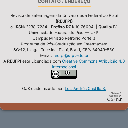
CONTATO / ENDEREÇO
Revista de Enfermagem da Universidade Federal do Piauí
(REUFPI)
e-ISSN
: 2238-7234 |
Prefixo DOI
: 10.26694. |
Qualis
: B1
Universidade Federal do Piauí — UFPI
Campus Ministro Petrônio Portella
Programa de Pós-Graduação em Enfermagem
SG-12, Ininga, Teresina, Piauí, Brasil, CEP: 64049-550
E-mail:
reufpi@ufpi.edu.br
A
REUFPI
esta Licenciada com
Creative Commons Atribuição 4.0
Internacional
OJS customizado por:
Luis Andrés Castillo B.