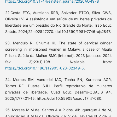
https://doi.org/10.31744/einstein_journal/2020AO4978
22.Costa FTC, Aureliano RRB, Salvador PTCO, Silva GWS,
Oliveira LV. A assistência em saúde de mulheres privadas de
liberdade em um presídio do Rio Grande do Norte. Trab Educ
Saúde. 2024;22:e02847270. doi:10.1590/1981-7746-ojs2847.
23. Mendulo R, Chiumia IK. The state of cervical câncer
screening in imprisoned women in Malawi: a case of Maula
Prison. Saúde da Mulher BMC [Internet]. 2023 [acessed 2024
fev 3];23(1):198. Available from:
https://doi.org/10.1186/s12905-023-02349-5
.
24. Moraes RM, Vanderlei IAC, Tonhá EN, Kurohara AGR,
Torres RE, Duarte SJH. Perfil reprodutivo de mulheres
privadas de liberdade. Cuad Educ Desarro-QUALIS A4.
2025;17(7):01-15: https://doi:10.55905/cuadv17n7-080.
25. Moraes M M de, Santos A A P dos, Albuquerque J de M,
Anunciação B M G da, Oliveira K R V de, Tavares N V da S.