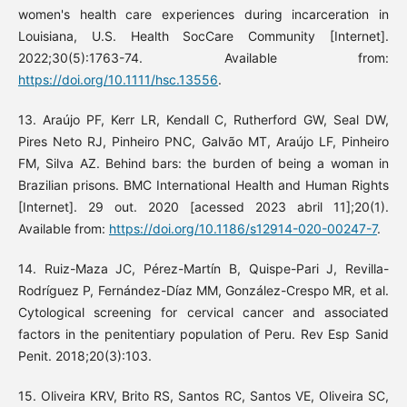
women's health care experiences during incarceration in
Louisiana, U.S. Health SocCare Community [Internet].
2022;30(5):1763-74. Available from:
https://doi.org/10.1111/hsc.13556
.
13. Araújo PF, Kerr LR, Kendall C, Rutherford GW, Seal DW,
Pires Neto RJ, Pinheiro PNC, Galvão MT, Araújo LF, Pinheiro
FM, Silva AZ. Behind bars: the burden of being a woman in
Brazilian prisons. BMC International Health and Human Rights
[Internet]. 29 out. 2020 [acessed 2023 abril 11];20(1).
Available from:
https://doi.org/10.1186/s12914-020-00247-7
.
14. Ruiz-Maza JC, Pérez-Martín B, Quispe-Pari J, Revilla-
Rodríguez P, Fernández-Díaz MM, González-Crespo MR, et al.
Cytological screening for cervical cancer and associated
factors in the penitentiary population of Peru. Rev Esp Sanid
Penit. 2018;20(3):103.
15. Oliveira KRV, Brito RS, Santos RC, Santos VE, Oliveira SC,