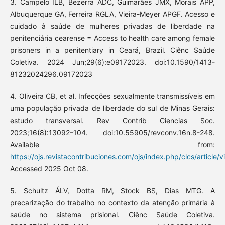
3. Campelo ILB, Bezerra ADC, Guimarães JMX, Morais APP,
Albuquerque GA, Ferreira RGLA, Vieira-Meyer APGF. Acesso e
cuidado à saúde de mulheres privadas de liberdade na
penitenciária cearense = Access to health care among female
prisoners in a penitentiary in Ceará, Brazil. Ciênc Saúde
Coletiva. 2024 Jun;29(6):e09172023. doi:10.1590/1413-
81232024296.09172023
4. Oliveira CB, et al. Infecções sexualmente transmissíveis em
uma população privada de liberdade do sul de Minas Gerais:
estudo transversal. Rev Contrib Ciencias Soc.
2023;16(8):13092–104. doi:10.55905/revconv.16n.8-248.
Available from:
https://ojs.revistacontribuciones.com/ojs/index.php/clcs/article/
Accessed 2025 Oct 08.
5. Schultz ÁLV, Dotta RM, Stock BS, Dias MTG. A
precarização do trabalho no contexto da atenção primária à
saúde no sistema prisional. Ciênc Saúde Coletiva.