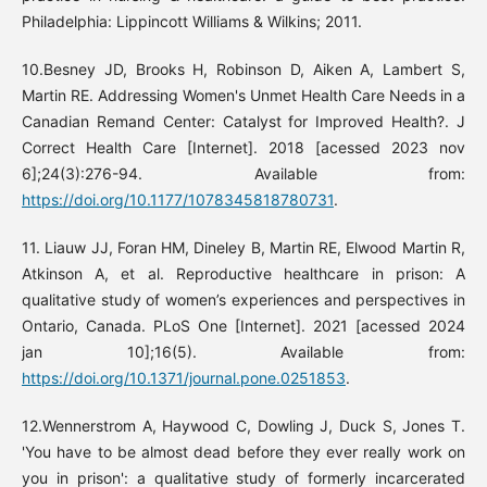
Philadelphia: Lippincott Williams & Wilkins; 2011.
10.Besney JD, Brooks H, Robinson D, Aiken A, Lambert S,
Martin RE. Addressing Women's Unmet Health Care Needs in a
Canadian Remand Center: Catalyst for Improved Health?. J
Correct Health Care [Internet]. 2018 [acessed 2023 nov
6];24(3):276-94. Available from:
https://doi.org/10.1177/1078345818780731
.
11. Liauw JJ, Foran HM, Dineley B, Martin RE, Elwood Martin R,
Atkinson A, et al. Reproductive healthcare in prison: A
qualitative study of women’s experiences and perspectives in
Ontario, Canada. PLoS One [Internet]. 2021 [acessed 2024
jan 10];16(5). Available from:
https://doi.org/10.1371/journal.pone.0251853
.
12.Wennerstrom A, Haywood C, Dowling J, Duck S, Jones T.
'You have to be almost dead before they ever really work on
you in prison': a qualitative study of formerly incarcerated