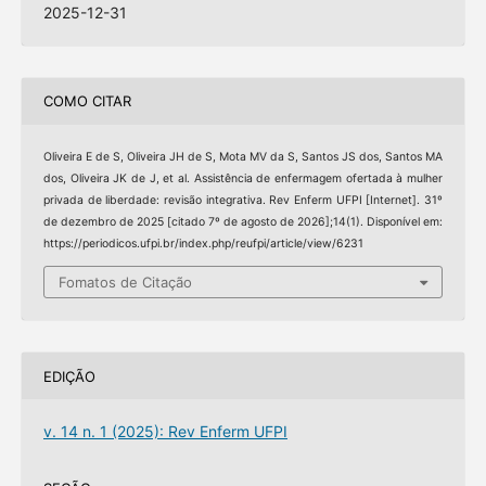
2025-12-31
COMO CITAR
Oliveira E de S, Oliveira JH de S, Mota MV da S, Santos JS dos, Santos MA
dos, Oliveira JK de J, et al. Assistência de enfermagem ofertada à mulher
privada de liberdade: revisão integrativa. Rev Enferm UFPI [Internet]. 31º
de dezembro de 2025 [citado 7º de agosto de 2026];14(1). Disponível em:
https://periodicos.ufpi.br/index.php/reufpi/article/view/6231
Fomatos de Citação
EDIÇÃO
v. 14 n. 1 (2025): Rev Enferm UFPI