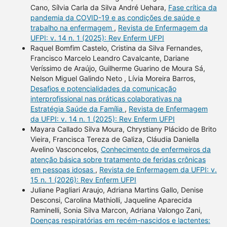
Cano, Sílvia Carla da Silva André Uehara,
Fase crítica da
pandemia da COVID-19 e as condições de saúde e
trabalho na enfermagem
,
Revista de Enfermagem da
UFPI: v. 14 n. 1 (2025): Rev Enferm UFPI
Raquel Bomfim Castelo, Cristina da Silva Fernandes,
Francisco Marcelo Leandro Cavalcante, Dariane
Veríssimo de Araújo, Guilherme Guarino de Moura Sá,
Nelson Miguel Galindo Neto , Lívia Moreira Barros,
Desafios e potencialidades da comunicação
interprofissional nas práticas colaborativas na
Estratégia Saúde da Família
,
Revista de Enfermagem
da UFPI: v. 14 n. 1 (2025): Rev Enferm UFPI
Mayara Callado Silva Moura, Chrystiany Plácido de Brito
Vieira, Francisca Tereza de Galiza, Cláudia Daniella
Avelino Vasconcelos,
Conhecimento de enfermeiros da
atenção básica sobre tratamento de feridas crônicas
em pessoas idosas
,
Revista de Enfermagem da UFPI: v.
15 n. 1 (2026): Rev Enferm UFPI
Juliane Pagliari Araujo, Adriana Martins Gallo, Denise
Desconsi, Carolina Mathiolli, Jaqueline Aparecida
Raminelli, Sonia Silva Marcon, Adriana Valongo Zani,
Doenças respiratórias em recém-nascidos e lactentes: