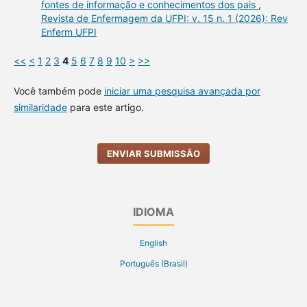
fontes de informação e conhecimentos dos pais
,
Revista de Enfermagem da UFPI: v. 15 n. 1 (2026): Rev
Enferm UFPI
<<
<
1
2
3
4
5
6
7
8
9
10
>
>>
Você também pode
iniciar uma pesquisa avançada por
similaridade
para este artigo.
ENVIAR SUBMISSÃO
IDIOMA
English
Português (Brasil)