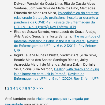
Deivson Wendell da Costa Lima, Rita de Cássia Alves
Santana, Jorgivan Silva de Medeiros Filho, Mercedes
Eduarda de Medeiros Mesa,
Psicodinâmica do estresse
relacionado à atuação profissional hospitalar durante a
pandemia da COVID-19
,
Revista de Enfermagem da
UFPI: v. 14 n. 1 (2025): Rev Enferm UFPI
Élida de Souza Barreto, Anne Jacob de Souza Araújo,
Átila Araújo Sena, Iana Tosta Santana,
The magnitude of
maternal mortality in Bahia in the last 10 years
,
Revista
de Enfermagem da UFPI: v. 6 n. 2 (2017): Rev Enferm
UFPI
Ingrid Tauana Nunes Chuista, Vladimir Araujo da Silva,
Beatriz Maria dos Santos Santiago Ribeiro, Joisy
Aparecida Marchi de Miranda, Juliana Dalcin Donini e
Silva, Sonia Silva Marcon,
Dealing with death and dying
in an intensive care unit in Paraná
,
Revista de
Enfermagem da UFPI: v. 9 n. 1 (2020): Rev Enferm UFPI
1
2
3
4
5
6
7
8
9
10
>
>>
Você também pode
iniciar uma pesquisa avançada por
similaridade
para este artigo.