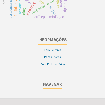
fidelidade a diretrizes
resiliência psicológica
tipo de parto
neoplasias ósseas
rins
hepatite b
poisoning
reação
etiologia
perfil epidemiológico
INFORMAÇÕES
Para Leitores
Para Autores
Para Bibliotecários
NAVEGAR