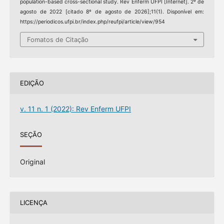
population-based cross-sectional study. Rev Enferm UFPI [Internet]. 2º de
agosto de 2022 [citado 8º de agosto de 2026];11(1). Disponível em:
https://periodicos.ufpi.br/index.php/reufpi/article/view/954
Fomatos de Citação
EDIÇÃO
v. 11 n. 1 (2022): Rev Enferm UFPI
SEÇÃO
Original
LICENÇA