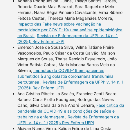
Adriana Rodrigues da Cunha, Thiago Santos Garces,
Roberta Duarte Maia Barakat, Sara Raquel de Melo
Ferreira, Naara Régia Pinheiro Cavalcante, Virna Ribeiro
Feitosa Cestari, Thereza Maria Magalhães Moreira,
Impacto das Fake news sobre vacinação na
mortalidade por COVID-19: uma análise epidemiológica
no Brasil
,
Revista de Enfermagem da UFPI: v. 14 n. 1
(2025): Rev Enferm UFPI
Emerson José de Souza Silva, Wilma Tatiane Freire
Vasconcelos, Paulo César da Costa Galvão, Mailson
Marques de Sousa, Thaisa Remigio Figueiredo, João
Victor Batista Cabral, Maria Mariana Barros Melo da
Silveira,
Impactos da COVID-19 em pacientes
submetidos à angioplastia coronariana transluminal
percutânea
,
Revista de Enfermagem da UFPI: v. 14 n. 1
(2025): Rev Enferm UFPI
Ana Cristina Ribeiro La Scaléa, Francine Zentil Boaro,
Rafaela Carla Piotto Rodrigues, Rodrigo das Neves
Cano, Sílvia Carla da Silva André Uehara,
Fase crítica da
pandemia da COVID-19 e as condições de saúde e
trabalho na enfermagem
,
Revista de Enfermagem da
UFPI: v. 14 n. 1 (2025): Rev Enferm UFPI
Alcivan Nunes Vieira, Kalidia Felipe de Lima Costa,