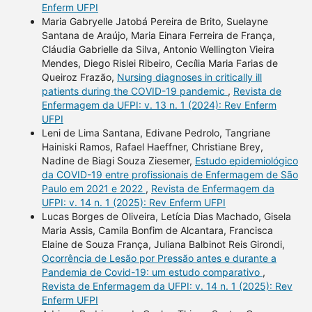
Enferm UFPI
Maria Gabryelle Jatobá Pereira de Brito, Suelayne
Santana de Araújo, Maria Einara Ferreira de França,
Cláudia Gabrielle da Silva, Antonio Wellington Vieira
Mendes, Diego Rislei Ribeiro, Cecília Maria Farias de
Queiroz Frazão,
Nursing diagnoses in critically ill
patients during the COVID-19 pandemic
,
Revista de
Enfermagem da UFPI: v. 13 n. 1 (2024): Rev Enferm
UFPI
Leni de Lima Santana, Edivane Pedrolo, Tangriane
Hainiski Ramos, Rafael Haeffner, Christiane Brey,
Nadine de Biagi Souza Ziesemer,
Estudo epidemiológico
da COVID-19 entre profissionais de Enfermagem de São
Paulo em 2021 e 2022
,
Revista de Enfermagem da
UFPI: v. 14 n. 1 (2025): Rev Enferm UFPI
Lucas Borges de Oliveira, Letícia Dias Machado, Gisela
Maria Assis, Camila Bonfim de Alcantara, Francisca
Elaine de Souza França, Juliana Balbinot Reis Girondi,
Ocorrência de Lesão por Pressão antes e durante a
Pandemia de Covid-19: um estudo comparativo
,
Revista de Enfermagem da UFPI: v. 14 n. 1 (2025): Rev
Enferm UFPI