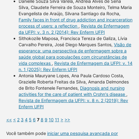
Danielle Souza Silva Varela, Andréia Alves de Sena
Silva, Claudete Ferreira de Souza Monteiro, Telma Maria
Evangelista de Araújo, Silvana Santiago da Rocha,
Family faces in front of drug addiction and incarceration
process of users: a reflection
,
Revista de Enfermagem
da UFPI: v. 3 n. 2 (2014): Rev Enferm UFPI
Sithokozile Maposa, Francisca Tereza de Galiza, Lívia
Carvalho Pereira, José Diego Marques Santos,
Visão de
esperança: uma perspectiva de enfermagem sobre a
saúde global para populações com circunstâncias de
vida complexas
,
Revista de Enfermagem da UFPI: v. 14
n. 1 (2025): Rev Enferm UFPI
Antonia Mauryane Lopes, Ana Paula Cardoso Costa,
Grazielle Roberta Freitas da Silva, Amanda Delmondes
de Brito Fontenele Fernandes,
Diagnosis and nursing
activities for the care of patient with Crohn's disease
,
Revista de Enfermagem da UFPI: v. 8 n. 2 (2019): Rev
Enferm UFPI
<<
<
2
3
4
5
6
7
8
9
10
11
>
>>
Você também pode
iniciar uma pesquisa avançada por