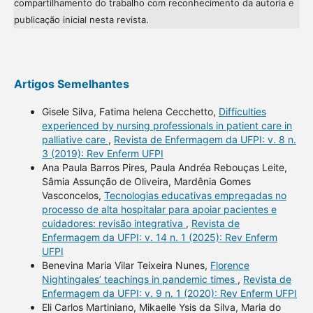
compartilhamento do trabalho com reconhecimento da autoria e
publicação inicial nesta revista.
Artigos Semelhantes
Gisele Silva, Fatima helena Cecchetto,
Difficulties
experienced by nursing professionals in patient care in
palliative care
,
Revista de Enfermagem da UFPI: v. 8 n.
3 (2019): Rev Enferm UFPI
Ana Paula Barros Pires, Paula Andréa Rebouças Leite,
Sâmia Assunção de Oliveira, Mardênia Gomes
Vasconcelos,
Tecnologias educativas empregadas no
processo de alta hospitalar para apoiar pacientes e
cuidadores: revisão integrativa
,
Revista de
Enfermagem da UFPI: v. 14 n. 1 (2025): Rev Enferm
UFPI
Benevina Maria Vilar Teixeira Nunes,
Florence
Nightingales’ teachings in pandemic times
,
Revista de
Enfermagem da UFPI: v. 9 n. 1 (2020): Rev Enferm UFPI
Eli Carlos Martiniano, Mikaelle Ysis da Silva, Maria do