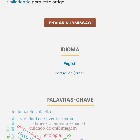
similaridade
para este artigo.
ENVIAR SUBMISSÃO
IDIOMA
English
Português (Brasil)
PALAVRAS-CHAVE
tentativa de suicídio
vigilância de evento sentinela
alimentos naturais
dimensionamento espacial
prata coloidal
cuidado de enfermagem
fígado
riscos físicos
atualização
etiologia