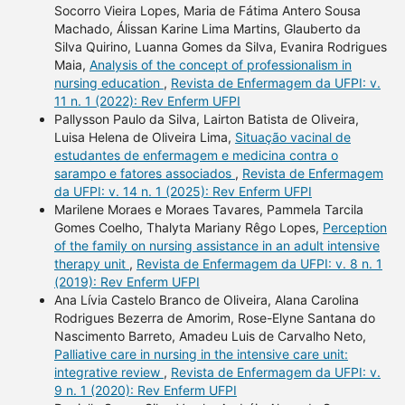
Socorro Vieira Lopes, Maria de Fátima Antero Sousa
Machado, Álissan Karine Lima Martins, Glauberto da
Silva Quirino, Luanna Gomes da Silva, Evanira Rodrigues
Maia,
Analysis of the concept of professionalism in
nursing education
,
Revista de Enfermagem da UFPI: v.
11 n. 1 (2022): Rev Enferm UFPI
Pallysson Paulo da Silva, Lairton Batista de Oliveira,
Luisa Helena de Oliveira Lima,
Situação vacinal de
estudantes de enfermagem e medicina contra o
sarampo e fatores associados
,
Revista de Enfermagem
da UFPI: v. 14 n. 1 (2025): Rev Enferm UFPI
Marilene Moraes e Moraes Tavares, Pammela Tarcila
Gomes Coelho, Thalyta Mariany Rêgo Lopes,
Perception
of the family on nursing assistance in an adult intensive
therapy unit
,
Revista de Enfermagem da UFPI: v. 8 n. 1
(2019): Rev Enferm UFPI
Ana Lívia Castelo Branco de Oliveira, Alana Carolina
Rodrigues Bezerra de Amorim, Rose-Elyne Santana do
Nascimento Barreto, Amadeu Luis de Carvalho Neto,
Palliative care in nursing in the intensive care unit:
integrative review
,
Revista de Enfermagem da UFPI: v.
9 n. 1 (2020): Rev Enferm UFPI