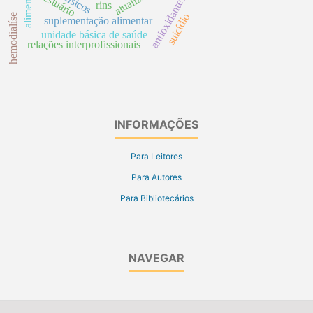
vestuário
antioxidantes
rins
suicídio
hemodialíse
suplementação alimentar
unidade básica de saúde
relações interprofissionais
INFORMAÇÕES
Para Leitores
Para Autores
Para Bibliotecários
NAVEGAR