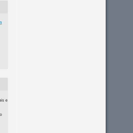
m
ais e
ho