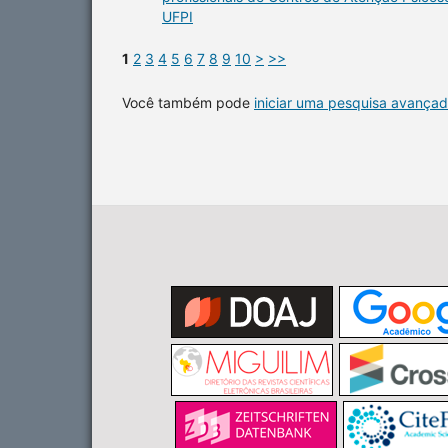
UFPI
1
2
3
4
5
6
7
8
9
10
>
>>
Você também pode
iniciar uma pesquisa avançad