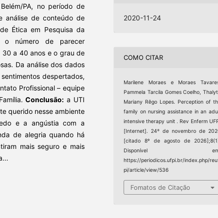
Belém/PA, no período de
de análise de conteúdo de
2020-11-24
ê de Ética em Pesquisa da
m o número de parecer
 30 a 40 anos e o grau de
COMO CITAR
osas. Da análise dos dados
, sentimentos despertados,
Marilene Moraes e Moraes Tavares
tato Profissional – equipe
Pammela Tarcila Gomes Coelho, Thaly
Família.
Conclusão:
a UTI
Mariany Rêgo Lopes. Perception of t
te querido nesse ambiente
family on nursing assistance in an adu
intensive therapy unit . Rev Enferm UF
medo e a angústia com a
[Internet]. 24º de novembro de 20
nda de alegria quando há
[citado 8º de agosto de 2026];8(1
ntiram mais seguro e mais
Disponível em
...
https://periodicos.ufpi.br/index.php/reu
pi/article/view/536
Fomatos de Citação