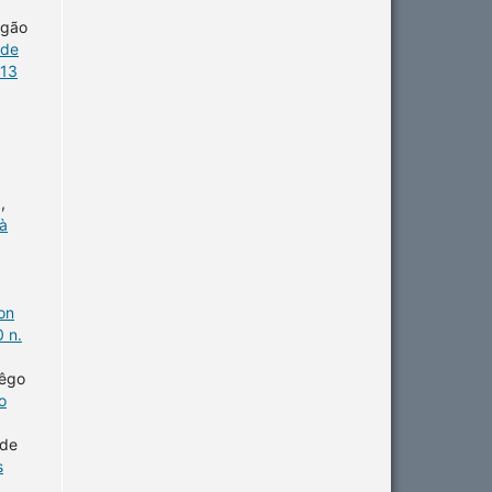
agão
úde
 13
,
 à
on
 n.
Rêgo
o
 de
s