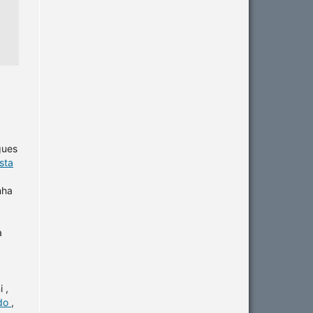
gues
sta
nha
a
 ,
ido
,