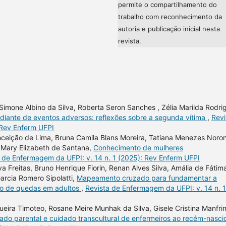
permite o compartilhamento do
trabalho com reconhecimento da
autoria e publicação inicial nesta
revista.
n, Simone Albino da Silva, Roberta Seron Sanches , Zélia Marilda Rodri
 diante de eventos adversos: reflexões sobre a segunda vítima
,
Revi
 Rev Enferm UFPI
nceição de Lima, Bruna Camila Blans Moreira, Tatiana Menezes Noro
, Mary Elizabeth de Santana,
Conhecimento de mulheres
 de Enfermagem da UFPI: v. 14 n. 1 (2025): Rev Enferm UFPI
va Freitas, Bruno Henrique Fiorin, Renan Alves Silva, Amália de Fátim
arcia Romero Sipolatti,
Mapeamento cruzado para fundamentar a
ão de quedas em adultos
,
Revista de Enfermagem da UFPI: v. 14 n. 1
ira Timoteo, Rosane Meire Munhak da Silva, Gisele Cristina Manfrini
idado parental e cuidado transcultural de enfermeiros ao recém-nasc