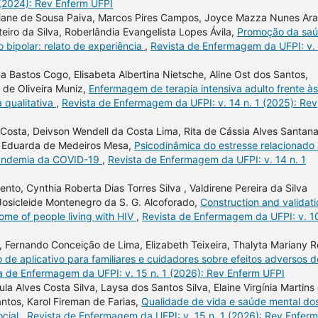
 (2024): Rev Enferm UFPI
tiane de Sousa Paiva, Marcos Pires Campos, Joyce Mazza Nunes Ar
teiro da Silva, Roberlândia Evangelista Lopes Ávila,
Promoção da sa
 bipolar: relato de experiência
,
Revista de Enfermagem da UFPI: v.
a Bastos Cogo, Elisabeta Albertina Nietsche, Aline Ost dos Santos,
s de Oliveira Muniz,
Enfermagem de terapia intensiva adulto frente às
 qualitativa
,
Revista de Enfermagem da UFPI: v. 14 n. 1 (2025): Rev
a Costa, Deivson Wendell da Costa Lima, Rita de Cássia Alves Santana
es Eduarda de Medeiros Mesa,
Psicodinâmica do estresse relacionado
 pandemia da COVID-19
,
Revista de Enfermagem da UFPI: v. 14 n. 1
nto, Cynthia Roberta Dias Torres Silva , Valdirene Pereira da Silva
Josicleide Montenegro da S. G. Alcoforado,
Construction and validati
lcome of people living with HIV
,
Revista de Enfermagem da UFPI: v. 10
a, Fernando Conceição de Lima, Elizabeth Teixeira, Thalyta Mariany 
o de aplicativo para familiares e cuidadores sobre efeitos adversos d
a de Enfermagem da UFPI: v. 15 n. 1 (2026): Rev Enferm UFPI
la Alves Costa Silva, Laysa dos Santos Silva, Elaine Virgínia Martins
ntos, Karol Fireman de Farias,
Qualidade de vida e saúde mental do
ocial
,
Revista de Enfermagem da UFPI: v. 15 n. 1 (2026): Rev Enferm