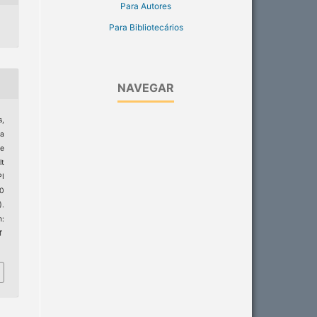
Para Autores
Para Bibliotecários
NAVEGAR
,
ta
he
lt
PI
20
).
:
f