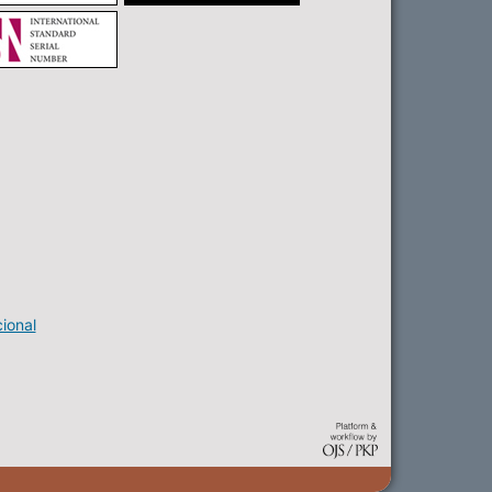
ional