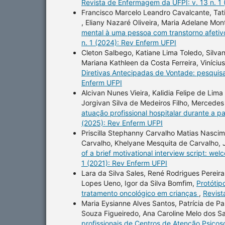
Revista de Enfermagem da UFPI: v. 13 n. 1
Francisco Marcelo Leandro Cavalcante, Ta
, Eliany Nazaré Oliveira, Maria Adelane Mon
mental à uma pessoa com transtorno afetivo
n. 1 (2024): Rev Enferm UFPI
Cleton Salbego, Katiane Lima Toledo, Silvan
Mariana Kathleen da Costa Ferreira, Viníciu
Diretivas Antecipadas de Vontade: pesquisa
Enferm UFPI
Alcivan Nunes Vieira, Kalidia Felipe de Lim
Jorgivan Silva de Medeiros Filho, Merced
atuação profissional hospitalar durante a
(2025): Rev Enferm UFPI
Priscilla Stephanny Carvalho Matias Nascime
Carvalho, Khelyane Mesquita de Carvalho, 
of a brief motivational interview script: we
1 (2021): Rev Enferm UFPI
Lara da Silva Sales, René Rodrigues Pereir
Lopes Ueno, Igor da Silva Bomfim,
Protótip
tratamento oncológico em crianças
,
Revist
Maria Eysianne Alves Santos, Patrícia de Pau
Souza Figueiredo, Ana Caroline Melo dos Sa
profissionais de Centros de Atenção Psicos