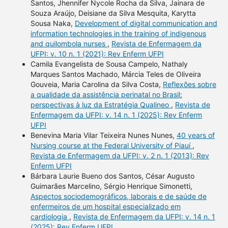
Santos, Jhennifer Nycole Rocha da Silva, Jainara de
Souza Araújo, Deisiane da Silva Mesquita, Karytta
Sousa Naka,
Development of digital communication and
information technologies in the training of indigenous
and quilombola nurses
,
Revista de Enfermagem da
UFPI: v. 10 n. 1 (2021): Rev Enferm UFPI
Camila Evangelista de Sousa Campelo, Nathaly
Marques Santos Machado, Márcia Teles de Oliveira
Gouveia, Maria Carolina da Silva Costa,
Reflexões sobre
a qualidade da assistência perinatal no Brasil:
perspectivas à luz da Estratégia Qualineo
,
Revista de
Enfermagem da UFPI: v. 14 n. 1 (2025): Rev Enferm
UFPI
Benevina Maria Vilar Teixeira Nunes Nunes,
40 years of
Nursing course at the Federal University of Piauí
,
Revista de Enfermagem da UFPI: v. 2 n. 1 (2013): Rev
Enferm UFPI
Bárbara Laurie Bueno dos Santos, César Augusto
Guimarães Marcelino, Sérgio Henrique Simonetti,
Aspectos sociodemográficos, laborais e de saúde de
enfermeiros de um hospital especializado em
cardiologia
,
Revista de Enfermagem da UFPI: v. 14 n. 1
(2025): Rev Enferm UFPI