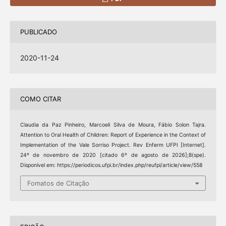
PUBLICADO
2020-11-24
COMO CITAR
Claudia da Paz Pinheiro, Marcoeli Silva de Moura, Fábio Solon Tajra.
Attention to Oral Health of Children: Report of Experience in the Context of
Implementation of the Vale Sorriso Project. Rev Enferm UFPI [Internet].
24º de novembro de 2020 [citado 6º de agosto de 2026];8(spe).
Disponível em: https://periodicos.ufpi.br/index.php/reufpi/article/view/558
Fomatos de Citação