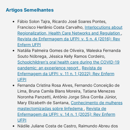
Artigos Semelhantes
Fábio Solon Tajra, Ricardo José Soares Pontes,
Francisco Herlânio Costa Carvalho,
Interlocutions about
Regionalization, Health Care Networks and Regulation
,
Revista de Enfermagem da UFPI: v. 5 n. 4 (2016): Rev
Enferm UFPI
Natália Palmeira Gomes de Oliveira, Waleska Fernanda
Souto Nóbrega, Jéssica Kelly Ramos Cordeiro,
Schoolchildren's oral health care during the COVID-19
pandemic: an experience report
,
Revista de
Enfermagem da UFPI: v. 11 n. 1 (2022): Rev Enferm
UFPI
Fernanda Cristina Rosa Alves, Fernando Conceição de
Lima, Bruna Camila Blans Moreira, Tatiana Menezes
Noronha Panzetti, Antônio Jorge Silva Corrêa Júnior,
Mary Elizabeth de Santana,
Conhecimento de mulheres
mastectomizadas sobre linfedema
,
Revista de
Enfermagem da UFPI: v. 14 n. 1 (2025): Rev Enferm
UFPI
Nádile Juliane Costa de Castro, Raimundo Abreu dos