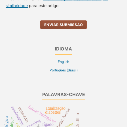
similaridade
para este artigo.
ENVIAR SUBMISSÃO
IDIOMA
English
Português (Brasil)
PALAVRAS-CHAVE
fatores biológicos
autoimagem
atualização
economia
neoplasias ósseas
diabettes
poisoning
racismo
fígado