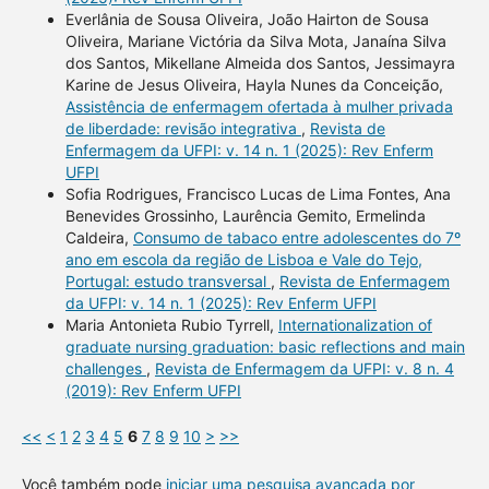
Everlânia de Sousa Oliveira, João Hairton de Sousa
Oliveira, Mariane Victória da Silva Mota, Janaína Silva
dos Santos, Mikellane Almeida dos Santos, Jessimayra
Karine de Jesus Oliveira, Hayla Nunes da Conceição,
Assistência de enfermagem ofertada à mulher privada
de liberdade: revisão integrativa
,
Revista de
Enfermagem da UFPI: v. 14 n. 1 (2025): Rev Enferm
UFPI
Sofia Rodrigues, Francisco Lucas de Lima Fontes, Ana
Benevides Grossinho, Laurência Gemito, Ermelinda
Caldeira,
Consumo de tabaco entre adolescentes do 7º
ano em escola da região de Lisboa e Vale do Tejo,
Portugal: estudo transversal
,
Revista de Enfermagem
da UFPI: v. 14 n. 1 (2025): Rev Enferm UFPI
Maria Antonieta Rubio Tyrrell,
Internationalization of
graduate nursing graduation: basic reflections and main
challenges
,
Revista de Enfermagem da UFPI: v. 8 n. 4
(2019): Rev Enferm UFPI
<<
<
1
2
3
4
5
6
7
8
9
10
>
>>
Você também pode
iniciar uma pesquisa avançada por