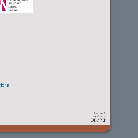
ional