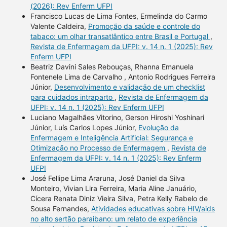
(2026): Rev Enferm UFPI
Francisco Lucas de Lima Fontes, Ermelinda do Carmo
Valente Caldeira,
Promoção da saúde e controle do
tabaco: um olhar transatlântico entre Brasil e Portugal
,
Revista de Enfermagem da UFPI: v. 14 n. 1 (2025): Rev
Enferm UFPI
Beatriz Davini Sales Rebouças, Rhanna Emanuela
Fontenele Lima de Carvalho , Antonio Rodrigues Ferreira
Júnior,
Desenvolvimento e validação de um checklist
para cuidados intraparto
,
Revista de Enfermagem da
UFPI: v. 14 n. 1 (2025): Rev Enferm UFPI
Luciano Magalhães Vitorino, Gerson Hiroshi Yoshinari
Júnior, Luís Carlos Lopes Júnior,
Evolução da
Enfermagem e Inteligência Artificial: Segurança e
Otimização no Processo de Enfermagem
,
Revista de
Enfermagem da UFPI: v. 14 n. 1 (2025): Rev Enferm
UFPI
José Fellipe Lima Araruna, José Daniel da Silva
Monteiro, Vivian Lira Ferreira, Maria Aline Januário,
Cícera Renata Diniz Vieira Silva, Petra Kelly Rabelo de
Sousa Fernandes,
Atividades educativas sobre HIV/aids
no alto sertão paraibano: um relato de experiência