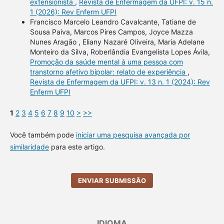
extensionista
,
Revista de Enfermagem da UFPI: v. 15 n.
1 (2026): Rev Enferm UFPI
Francisco Marcelo Leandro Cavalcante, Tatiane de
Sousa Paiva, Marcos Pires Campos, Joyce Mazza
Nunes Aragão , Eliany Nazaré Oliveira, Maria Adelane
Monteiro da Silva, Roberlândia Evangelista Lopes Ávila,
Promoção da saúde mental à uma pessoa com
transtorno afetivo bipolar: relato de experiência
,
Revista de Enfermagem da UFPI: v. 13 n. 1 (2024): Rev
Enferm UFPI
1
2
3
4
5
6
7
8
9
10
>
>>
Você também pode
iniciar uma pesquisa avançada por
similaridade
para este artigo.
ENVIAR SUBMISSÃO
IDIOMA