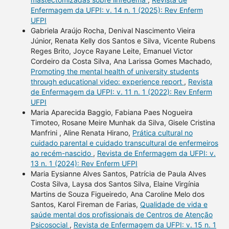
Enfermagem da UFPI: v. 14 n. 1 (2025): Rev Enferm
UFPI
Gabriela Araújo Rocha, Denival Nascimento Vieira
Júnior, Renata Kelly dos Santos e Silva, Vicente Rubens
Reges Brito, Joyce Rayane Leite, Emanuel Victor
Cordeiro da Costa Silva, Ana Larissa Gomes Machado,
Promoting the mental health of university students
through educational video: experience report
,
Revista
de Enfermagem da UFPI: v. 11 n. 1 (2022): Rev Enferm
UFPI
Maria Aparecida Baggio, Fabiana Paes Nogueira
Timoteo, Rosane Meire Munhak da Silva, Gisele Cristina
Manfrini , Aline Renata Hirano,
Prática cultural no
cuidado parental e cuidado transcultural de enfermeiros
ao recém-nascido
,
Revista de Enfermagem da UFPI: v.
13 n. 1 (2024): Rev Enferm UFPI
Maria Eysianne Alves Santos, Patrícia de Paula Alves
Costa Silva, Laysa dos Santos Silva, Elaine Virgínia
Martins de Souza Figueiredo, Ana Caroline Melo dos
Santos, Karol Fireman de Farias,
Qualidade de vida e
saúde mental dos profissionais de Centros de Atenção
Psicosocial
,
Revista de Enfermagem da UFPI: v. 15 n. 1