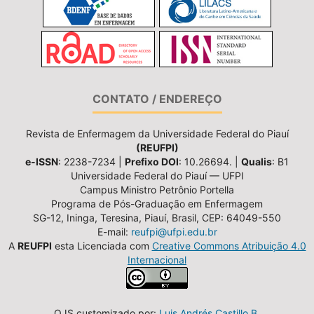
CONTATO / ENDEREÇO
Revista de Enfermagem da Universidade Federal do Piauí
(REUFPI)
e-ISSN
: 2238-7234 |
Prefixo DOI
: 10.26694. |
Qualis
: B1
Universidade Federal do Piauí — UFPI
Campus Ministro Petrônio Portella
Programa de Pós-Graduação em Enfermagem
SG-12, Ininga, Teresina, Piauí, Brasil, CEP: 64049-550
E-mail:
reufpi@ufpi.edu.br
A
REUFPI
esta Licenciada com
Creative Commons Atribuição 4.0
Internacional
OJS customizado por:
Luis Andrés Castillo B.