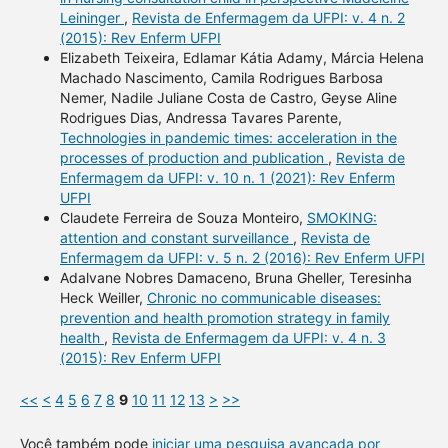
Leininger
,
Revista de Enfermagem da UFPI: v. 4 n. 2
(2015): Rev Enferm UFPI
Elizabeth Teixeira, Edlamar Kátia Adamy, Márcia Helena
Machado Nascimento, Camila Rodrigues Barbosa
Nemer, Nadile Juliane Costa de Castro, Geyse Aline
Rodrigues Dias, Andressa Tavares Parente,
Technologies in pandemic times: acceleration in the
processes of production and publication
,
Revista de
Enfermagem da UFPI: v. 10 n. 1 (2021): Rev Enferm
UFPI
Claudete Ferreira de Souza Monteiro,
SMOKING:
attention and constant surveillance
,
Revista de
Enfermagem da UFPI: v. 5 n. 2 (2016): Rev Enferm UFPI
Adalvane Nobres Damaceno, Bruna Gheller, Teresinha
Heck Weiller,
Chronic no communicable diseases:
prevention and health promotion strategy in family
health
,
Revista de Enfermagem da UFPI: v. 4 n. 3
(2015): Rev Enferm UFPI
<<
<
4
5
6
7
8
9
10
11
12
13
>
>>
Você também pode
iniciar uma pesquisa avançada por