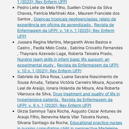
1 (2023): Rev Enferm UFPI
Pedro Leite de Melo Filho, Suellen Cristina da Silva
Chaves, Patrícia Martinski Abe , Maurem Franciele dos
Santos ,
Doenças tropicais negligenciadas: relato de
experiência em oficina de aprendizado
,
Revista de
Enfermagem da UFPI: v. 14 n. 1 (2025): Rev Enferm
UFPI
Jussara Regina Martins, Margareth Alves Bastos e
Castro , Paolla Melo Costa , Sabrina Crovatto Fernandes
, Thaynara Azevedo Lage, Roberta Teixeira Prado,
Nursing team skills in infant basic life support: an
experimental study
,
Revista de Enfermagem da UFPI:
v. 10 n. 1 (2021): Rev Enferm UFPI
Gabriela da Silva Rosa, Luana Savana Nascimento de
Sousa Arruda, Tatiana Victória Carneiro Moura, Açucena
Leal de Araújo, Ionara Holanda de Moura, Ana Roberta
Vilarouca da Silva,
Drug treatment and quality of life in
hypertensive patients
,
Revista de Enfermagem da
UFPI: v. 9 n. 1 (2020): Rev Enferm UFPI
Girzia Sammya Tajra Rocha, Augusto Cezar Antunes de
Araujo Filho, Benevina Maria Vilar Teixeira Nunes,
Silvana Santiago da Rocha,
Educational practice nurses
in nursing consultation child in perspective Madeleine