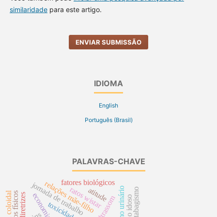
similaridade
para este artigo.
ENVIAR SUBMISSÃO
IDIOMA
English
Português (Brasil)
PALAVRAS-CHAVE
fatores biológicos
relações mãe-filho
jornada de trabalho
ratos wistar
cateterismo urinário
atitude
tabagismo
prata coloidal
riscos físicos
economia
ultrassom
toxicidade
rins