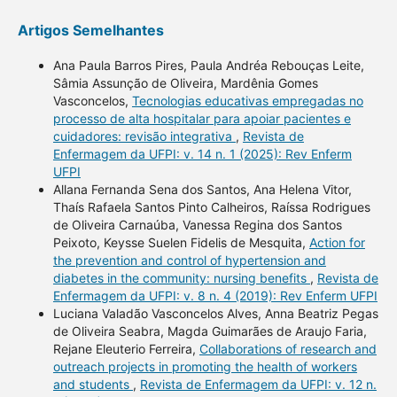
Artigos Semelhantes
Ana Paula Barros Pires, Paula Andréa Rebouças Leite,
Sâmia Assunção de Oliveira, Mardênia Gomes
Vasconcelos,
Tecnologias educativas empregadas no
processo de alta hospitalar para apoiar pacientes e
cuidadores: revisão integrativa
,
Revista de
Enfermagem da UFPI: v. 14 n. 1 (2025): Rev Enferm
UFPI
Allana Fernanda Sena dos Santos, Ana Helena Vitor,
Thaís Rafaela Santos Pinto Calheiros, Raíssa Rodrigues
de Oliveira Carnaúba, Vanessa Regina dos Santos
Peixoto, Keysse Suelen Fidelis de Mesquita,
Action for
the prevention and control of hypertension and
diabetes in the community: nursing benefits
,
Revista de
Enfermagem da UFPI: v. 8 n. 4 (2019): Rev Enferm UFPI
Luciana Valadão Vasconcelos Alves, Anna Beatriz Pegas
de Oliveira Seabra, Magda Guimarães de Araujo Faria,
Rejane Eleuterio Ferreira,
Collaborations of research and
outreach projects in promoting the health of workers
and students
,
Revista de Enfermagem da UFPI: v. 12 n.