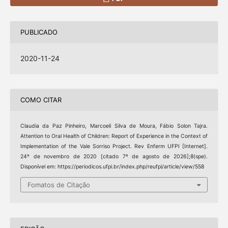
PUBLICADO
2020-11-24
COMO CITAR
Claudia da Paz Pinheiro, Marcoeli Silva de Moura, Fábio Solon Tajra.
Attention to Oral Health of Children: Report of Experience in the Context of
Implementation of the Vale Sorriso Project. Rev Enferm UFPI [Internet].
24º de novembro de 2020 [citado 7º de agosto de 2026];8(spe).
Disponível em: https://periodicos.ufpi.br/index.php/reufpi/article/view/558
Fomatos de Citação