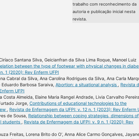
trabalho com reconhecimento da
autoria e publicação inicial nesta
revista.
Ciríaco Santana Silva, Geicianfran da Silva Lima Roque, Manoel Luiz
elation between the type of footwear with physical changes in diabe
n. 1 (2020): Rev Enferm UFPI
na Cabral da Silva, Ana Carolina Rodrigues da Silva, Ana Carla Marq
sé Eduardo Barbosa Saraiva,
Abortion: a situational analysis
,
Revista 
 Enferm UFPI
a Costa Almeida, Elaine Maria Rangel Andrade, Livia Carvalho Pereira
Furtado Jorge,
Contributions of educational technologies to the
view
,
Revista de Enfermagem da UFPI: v. 12 n. 1 (2023): Rev Enferm 
lves de Sousa,
Relationship between coping strategies, dimensions of
al students
,
Revista de Enfermagem da UFPI: v. 9 n. 1 (2020): Rev
uza Freitas, Lorena Brito do O’, Anna Alice Carmo Gonçalves, Jayan