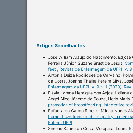
Artigos Semelhantes
José William Araújo do Nascimento, Edjôse 
Ferreira Júnior, Suzane Brust de Jesus,
Corr
feet
,
Revista de Enfermagem da UFPI: v. 9 
Antônia Deiza Rodrigues de Carvalho, Polya
da Costa, Joanne Thalita Pereira Silva, Jo
Enfermagem da UFPI: v. 9 n. 1 (2020): Rev
Flávia Lorena Henrique dos Anjos, Lidiane d
Angel Alice Jácome de Souza, Herla Maria 
promotion of breastfeeding: integrative re
Rafaella do Carmo Ribeiro, Milena Nunes A
burnout syndrome and life quality in medic
Enferm UFPI
Simone Karine da Costa Mesquita, Luana So