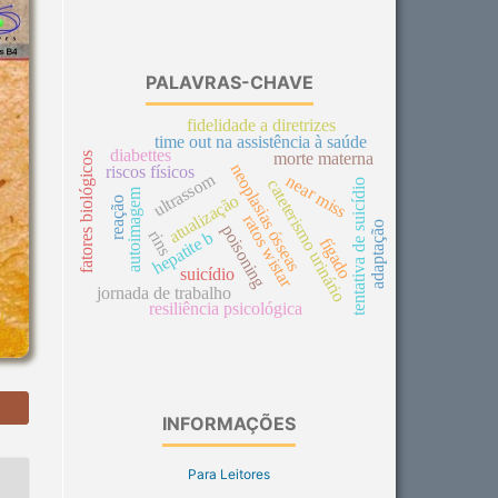
PALAVRAS-CHAVE
fidelidade a diretrizes
time out na assistência à saúde
diabettes
morte materna
fatores biológicos
neoplasias ósseas
riscos físicos
ultrassom
near miss
cateterismo urinário
tentativa de suicídio
autoimagem
atualização
reação
ratos wistar
adaptação
poisoning
rins
hepatite b
fígado
suicídio
jornada de trabalho
resiliência psicológica
INFORMAÇÕES
Para Leitores