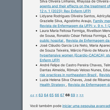
Silva Oliveira Linhares, Rhayssa de Oliveira
agents and their effects on the treatment o
12 n. 1 (2023): Rev Enferm UFPI
Lidyane Rodrigues Oliveira Santos, Adrícyll
Grazielle Silva, Agostinho Araujo,
Family me
Revista de Enfermagem da UFPI: v. 9 n. 1 
Laura Maria Feitosa Formiga, Rivelilson Me
de Sousa, Ronaldo César Feitosa Formiga, D
public hospital
,
Revista de Enfermagem da U
José Cláudio Garcia Lira Neto, Maria Aparec
de Souza Teixeira, Márcio Flávio de Moura 
hypertensive women (Ecardio-CACACA): st
Enferm UFPI
André Felipe de Castro Pereira Chaves, Telma
Dantas Almeida, Rômulo Veloso Nunes, Edu
risk practices in northeastern Brazil
,
Revist
Luzia Helena Silva Chaves, José de Ribama
Health Strategy
,
Revista de Enfermagem da
<<
<
63
64
65
66
67
68
69
>
>>
Você também pode
iniciar uma pesquisa avançad