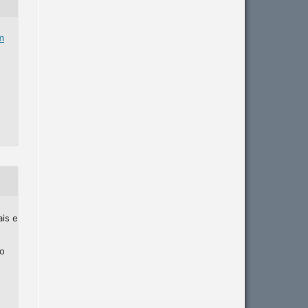
m
ais e
ho