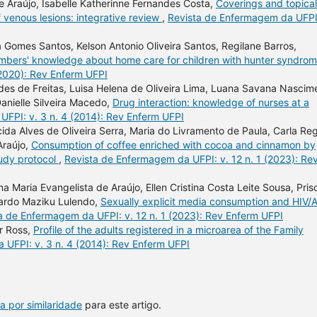
 e Araújo, Isabelle Katherinne Fernandes Costa,
Coverings and topical
f venous lesions: integrative review
,
Revista de Enfermagem da UFPI:
a Gomes Santos, Kelson Antonio Oliveira Santos, Regilane Barros,
mbers' knowledge about home care for children with hunter syndro
(2020): Rev Enferm UFPI
ndes de Freitas, Luisa Helena de Oliveira Lima, Luana Savana Nascim
anielle Silveira Macedo,
Drug interaction: knowledge of nurses at a
FPI: v. 3 n. 4 (2014): Rev Enferm UFPI
ida Alves de Oliveira Serra, Maria do Livramento de Paula, Carla Re
Araújo,
Consumption of coffee enriched with cocoa and cinnamon by
udy protocol
,
Revista de Enfermagem da UFPI: v. 12 n. 1 (2023): Re
 Maria Evangelista de Araújo, Ellen Cristina Costa Leite Sousa, Prisc
ardo Maziku Lulendo,
Sexually explicit media consumption and HIV/
a de Enfermagem da UFPI: v. 12 n. 1 (2023): Rev Enferm UFPI
r Ross,
Profile of the adults registered in a microarea of the Family
 UFPI: v. 3 n. 4 (2014): Rev Enferm UFPI
a por similaridade
para este artigo.