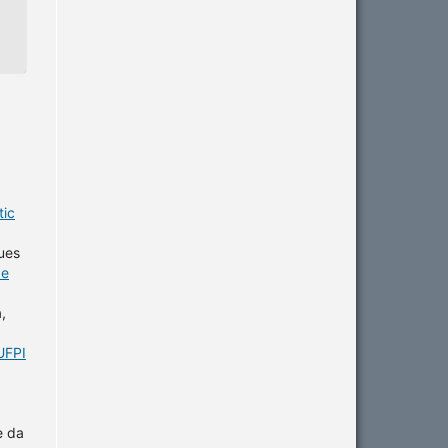
tic
ues
de
,
UFPI
e da