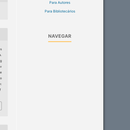
Para Autores
Para Bibliotecários
NAVEGAR
es
a.
ng
ev
e
to
:
f