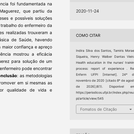
ncia foi fundamentada na
Maguerez, que partiu da
2020-11-24
teses e possíveis soluções
trabalho do enfermeiro da
es realizadas trouxeram a
COMO CITAR
ásica de Saúde, havendo
 maior confiança e apreço
Indira Silva dos Santos, Tamiris Mora
ência mostrou a eficácia
Siqueira, Henry Walber Dantas Vieir
uerez para solução de um
Health education in the nurses’ traini
/enfermeiro pode encontrar
process: report of experience . R
Enferm UFPI [Internet]. 24º d
nclusão
: as metodologias
novembro de 2020 [citado 8º de agos
promover em si mesmas as
de 2026];8(1). Disponível em
or qualidade de vida e
https://periodicos.ufpi.br/index.php/reu
pi/article/view/545
Fomatos de Citação