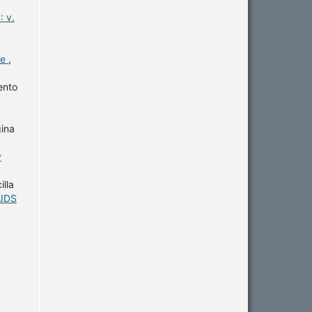
 v.
me
,
ento
gina
v
illa
AIDS