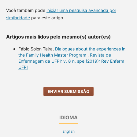
Você também pode
iniciar uma pesquisa avançada por
similaridade
para este artigo.
Artigos mais lidos pelo mesmo(s) autor(es)
Fábio Solon Tajra,
Dialogues about the experiences in
the Family Health Master Program
,
Revista de
Enfermagem da UFPI: v. 8 n. spe (2019): Rev Enferm
UFPI
ENVIAR SUBMISSÃO
IDIOMA
English