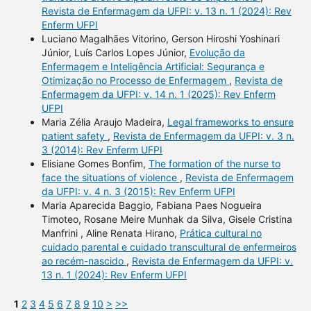
Revista de Enfermagem da UFPI: v. 13 n. 1 (2024): Rev
Enferm UFPI
Luciano Magalhães Vitorino, Gerson Hiroshi Yoshinari
Júnior, Luís Carlos Lopes Júnior,
Evolução da
Enfermagem e Inteligência Artificial: Segurança e
Otimização no Processo de Enfermagem
,
Revista de
Enfermagem da UFPI: v. 14 n. 1 (2025): Rev Enferm
UFPI
Maria Zélia Araujo Madeira,
Legal frameworks to ensure
patient safety
,
Revista de Enfermagem da UFPI: v. 3 n.
3 (2014): Rev Enferm UFPI
Elisiane Gomes Bonfim,
The formation of the nurse to
face the situations of violence
,
Revista de Enfermagem
da UFPI: v. 4 n. 3 (2015): Rev Enferm UFPI
Maria Aparecida Baggio, Fabiana Paes Nogueira
Timoteo, Rosane Meire Munhak da Silva, Gisele Cristina
Manfrini , Aline Renata Hirano,
Prática cultural no
cuidado parental e cuidado transcultural de enfermeiros
ao recém-nascido
,
Revista de Enfermagem da UFPI: v.
13 n. 1 (2024): Rev Enferm UFPI
1
2
3
4
5
6
7
8
9
10
>
>>