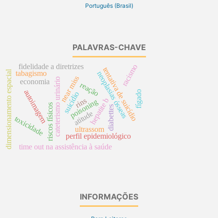
Português (Brasil)
PALAVRAS-CHAVE
fidelidade a diretrizes
racismo
tentativa de suicídio
dimensionamento espacial
tabagismo
neoplasias ósseas
near miss
cateterismo urinário
economia
reação
autoimagem
fígado
suicídio
hepatite b
rins
poisoning
riscos físicos
diabettes
atitude
toxicidade
ultrassom
perfil epidemiológico
time out na assistência à saúde
INFORMAÇÕES