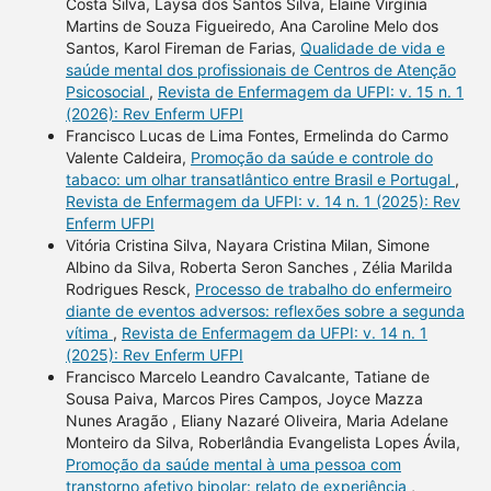
Costa Silva, Laysa dos Santos Silva, Elaine Virgínia
Martins de Souza Figueiredo, Ana Caroline Melo dos
Santos, Karol Fireman de Farias,
Qualidade de vida e
saúde mental dos profissionais de Centros de Atenção
Psicosocial
,
Revista de Enfermagem da UFPI: v. 15 n. 1
(2026): Rev Enferm UFPI
Francisco Lucas de Lima Fontes, Ermelinda do Carmo
Valente Caldeira,
Promoção da saúde e controle do
tabaco: um olhar transatlântico entre Brasil e Portugal
,
Revista de Enfermagem da UFPI: v. 14 n. 1 (2025): Rev
Enferm UFPI
Vitória Cristina Silva, Nayara Cristina Milan, Simone
Albino da Silva, Roberta Seron Sanches , Zélia Marilda
Rodrigues Resck,
Processo de trabalho do enfermeiro
diante de eventos adversos: reflexões sobre a segunda
vítima
,
Revista de Enfermagem da UFPI: v. 14 n. 1
(2025): Rev Enferm UFPI
Francisco Marcelo Leandro Cavalcante, Tatiane de
Sousa Paiva, Marcos Pires Campos, Joyce Mazza
Nunes Aragão , Eliany Nazaré Oliveira, Maria Adelane
Monteiro da Silva, Roberlândia Evangelista Lopes Ávila,
Promoção da saúde mental à uma pessoa com
transtorno afetivo bipolar: relato de experiência
,