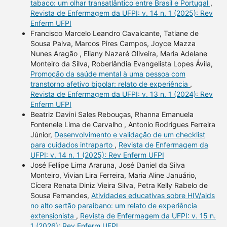
tabaco: um olhar transatlântico entre Brasil e Portugal
,
Revista de Enfermagem da UFPI: v. 14 n. 1 (2025): Rev
Enferm UFPI
Francisco Marcelo Leandro Cavalcante, Tatiane de
Sousa Paiva, Marcos Pires Campos, Joyce Mazza
Nunes Aragão , Eliany Nazaré Oliveira, Maria Adelane
Monteiro da Silva, Roberlândia Evangelista Lopes Ávila,
Promoção da saúde mental à uma pessoa com
transtorno afetivo bipolar: relato de experiência
,
Revista de Enfermagem da UFPI: v. 13 n. 1 (2024): Rev
Enferm UFPI
Beatriz Davini Sales Rebouças, Rhanna Emanuela
Fontenele Lima de Carvalho , Antonio Rodrigues Ferreira
Júnior,
Desenvolvimento e validação de um checklist
para cuidados intraparto
,
Revista de Enfermagem da
UFPI: v. 14 n. 1 (2025): Rev Enferm UFPI
José Fellipe Lima Araruna, José Daniel da Silva
Monteiro, Vivian Lira Ferreira, Maria Aline Januário,
Cícera Renata Diniz Vieira Silva, Petra Kelly Rabelo de
Sousa Fernandes,
Atividades educativas sobre HIV/aids
no alto sertão paraibano: um relato de experiência
extensionista
,
Revista de Enfermagem da UFPI: v. 15 n.
1 (2026): Rev Enferm UFPI