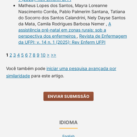
Matheus Lopes dos Santos, Mayra Loreanne
Nascimento Corrêa, Pablo Palmerim Santana, Tatiana
do Socorro dos Santos Calandrini, Nely Dayse Santos
da Mata, Camila Rodrigues Barbosa Nemer ,
A
assistência pré-natal em zonas rurais: sob a
perspectiva dos enfermeiros
,
Revista de Enfermagem
da UFPI: v. 14 n. 1 (2025): Rev Enferm UFPI
1
2
3
4
5
6
7
8
9
10
>
>>
Você também pode
iniciar uma pesquisa avançada por
similaridade
para este artigo.
ENVIAR SUBMISSÃO
IDIOMA
English