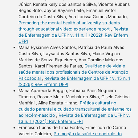
Júnior, Renata Kelly dos Santos e Silva, Vicente Rubens
Reges Brito, Joyce Rayane Leite, Emanuel Victor
Cordeiro da Costa Silva, Ana Larissa Gomes Machado,
Promoting the mental health of university students
through educational video: experience report
,
Revista
de Enfermagem da UFPI: v. 11 n. 1 (2022): Rev Enferm
UFPI
Maria Eysianne Alves Santos, Patrícia de Paula Alves
Costa Silva, Laysa dos Santos Silva, Elaine Virgínia
Martins de Souza Figueiredo, Ana Caroline Melo dos
Santos, Karol Fireman de Farias,
Qualidade de vida e
saúde mental dos profissionais de Centros de Atenção
Psicosocial
,
Revista de Enfermagem da UFPI: v. 15 n. 1
(2026): Rev Enferm UFPI
Maria Aparecida Baggio, Fabiana Paes Nogueira
Timoteo, Rosane Meire Munhak da Silva, Gisele Cristina
Manfrini , Aline Renata Hirano,
Prática cultural no
cuidado parental e cuidado transcultural de enfermeiros
ao recém-nascido
,
Revista de Enfermagem da UFPI: v.
13 n. 1 (2024): Rev Enferm UFPI
Francisco Lucas de Lima Fontes, Ermelinda do Carmo
Valente Caldeira,
Promoção da saúde e controle do