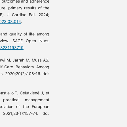
cal outcomes and adherence
re: primary results of the
HE). J Cardiac Fail. 2024;
.2023.08.014
.
 and quality of life among
review. SAGE Open Nurs.
608231193719
.
awi M, Jarrah M, Musa AS,
lf-Care Behaviors Among
es. 2020;29(2):108-16. doi:
stiello T, Celutkienė J, et
: practical management
ciation of the European
2021;23(1):157-74. doi: