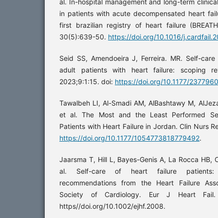
al. In-hospital management and long-term clini
in patients with acute decompensated heart failu
first brazilian registry of heart failure (BREAT
30(5):639-50.
https://doi.org/10.1016/j.cardfail
Seid SS, Amendoeira J, Ferreira. MR. Self-care
adult patients with heart failure: scoping 
2023;9:1:15. doi:
https://doi.org/10.1177/23779
Tawalbeh LI, Al-Smadi AM, AlBashtawy M, AlJez
et al. The Most and the Least Performed Se
Patients with Heart Failure in Jordan. Clin Nurs R
https://doi.org/10.1177/1054773818779492
.
Jaarsma T, Hill L, Bayes-Genis A, La Rocca HB, Ca
al. Self-care of heart failure patients
recommendations from the Heart Failure Asso
Society of Cardiology. Eur J Heart Fail. 
https//doi.org/10.1002/ejhf.2008.