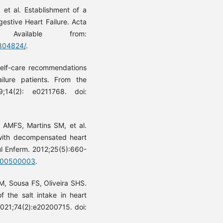
et al. Establishment of a
estive Heart Failure. Acta
. Available from:
4804824/
.
self-care recommendations
ilure patients. From the
;14(2): e0211768. doi:
o AMFS, Martins SM, et al.
with decompensated heart
ul Enferm. 2012;25(5):660-
2000500003
.
, Sousa FS, Oliveira SHS.
 the salt intake in heart
 2021;74(2):e20200715. doi: