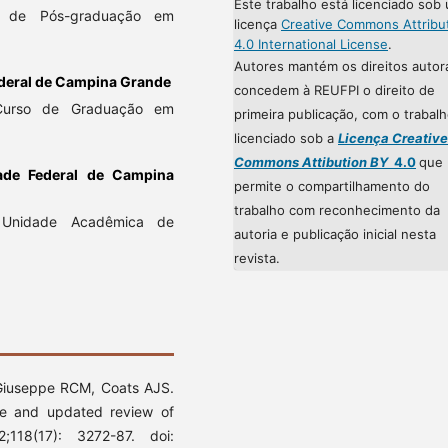
Este trabalho está licenciado sob
ma de Pós-graduação em
licença
Creative Commons Attribu
4.0 International License
.
Autores mantém os direitos autor
deral de Campina Grande
concedem à REUFPI o direito de
 Curso de Graduação em
primeira publicação, com o trabal
licenciado sob a
Licença Creative
Commons Attibution BY
4.0
que
dade Federal de Campina
permite o compartilhamento do
trabalho com reconhecimento da
 Unidade Acadêmica de
autoria e publicação inicial nesta
revista.
 Giuseppe RCM, Coats AJS.
ive and updated review of
;118(17): 3272-87. doi: