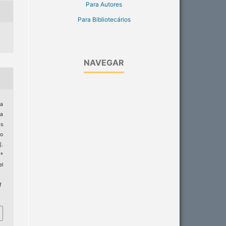
Para Autores
Para Bibliotecários
NAVEGAR
ra
da
as
o
].
6º
el
f