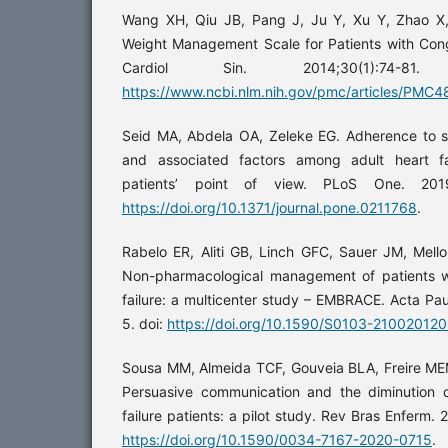
Wang XH, Qiu JB, Pang J, Ju Y, Xu Y, Zhao X, 
Weight Management Scale for Patients with Cong
Cardiol Sin. 2014;30(1):74-81
https://www.ncbi.nlm.nih.gov/pmc/articles/PMC
Seid MA, Abdela OA, Zeleke EG. Adherence to 
and associated factors among adult heart fa
patients’ point of view. PLoS One. 2019
https://doi.org/10.1371/journal.pone.0211768
.
Rabelo ER, Aliti GB, Linch GFC, Sauer JM, Mell
Non-pharmacological management of patients 
failure: a multicenter study – EMBRACE. Acta Pa
5. doi:
https://doi.org/10.1590/S0103-2100201
Sousa MM, Almeida TCF, Gouveia BLA, Freire MEM
Persuasive communication and the diminution of
failure patients: a pilot study. Rev Bras Enferm.
https://doi.org/10.1590/0034-7167-2020-0715
.