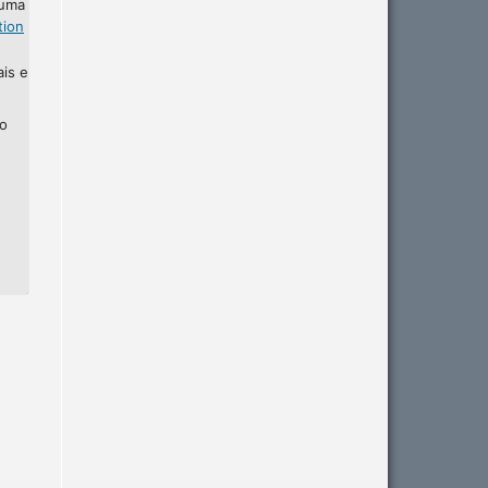
 uma
tion
ais e
ho