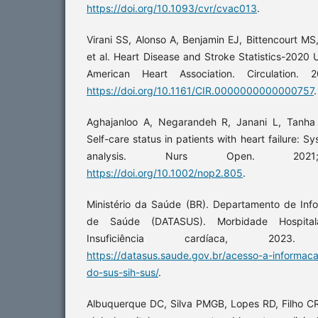
https://doi.org/10.1093/cvr/cvac013
.
Virani SS, Alonso A, Benjamin EJ, Bittencourt M
et al. Heart Disease and Stroke Statistics-2020
American Heart Association. Circulation. 2
https://doi.org/10.1161/CIR.0000000000000757
.
Aghajanloo A, Negarandeh R, Janani L, Tanha K
Self-care status in patients with heart failure: 
analysis. Nurs Open. 2021;8(
https://doi.org/10.1002/nop2.805
.
Ministério da Saúde (BR). Departamento de Inf
de Saúde (DATASUS). Morbidade Hospita
Insuficiência cardíaca, 2023.
https://datasus.saude.gov.br/acesso-a-informac
do-sus-sih-sus/
.
Albuquerque DC, Silva PMGB, Lopes RD, Filho CR