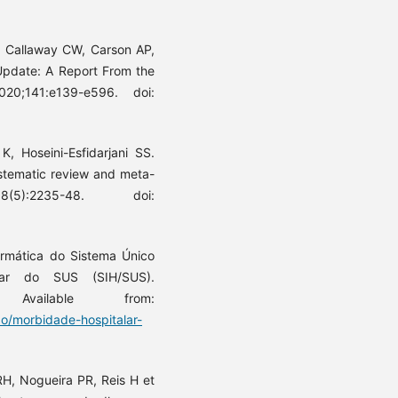
S, Callaway CW, Carson AP,
 Update: A Report From the
020;141:e139-e596. doi:
, Hoseini-Esfidarjani SS.
Systematic review and meta-
5):2235-48. doi:
ormática do Sistema Único
lar do SUS (SIH/SUS).
 Available from:
ao/morbidade-hospitalar-
H, Nogueira PR, Reis H et