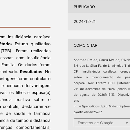
PUBLICADO
2024-12-21
m insuficiência cardíaca
étodo
: Estudo qualitativo
COMO CITAR
r
(TPB). Foram realizadas
pessoas com insuficiência
Andrade DM de, Sousa MM de, Olivei
Família. Os dados foram
SH dos S, Silva FL de L, Almeida T 
 conteúdo.
Resultados
: No
CF. Insuficiência cardíaca: crenç
sobre o monitoramento do pes
antagens foram controlar o
corporal. Rev Enferm UFPI [Internet
a, e nenhuma desvantagem
21º de dezembro de 2024 [citado 
as, os filhos e esposa(o)
de agosto de 2026];13(1). Disponív
ência positiva sobre o
em:
 controle, destacaram-se
https://periodicos.ufpi.br/index.php/reu
pi/article/view/5287
ade de saúde e farmácia
ência de tempo e distância
Fomatos de Citação
enças comportamentais,