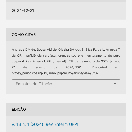
2024-12-21
COMO CITAR
Andrade DM de, Sousa MM de, Oliveira SH dos S, Silva FL de L, Almeida T
da CF. Insuficiência cardíaca: crenças sobre o monitoramento do peso
corporal. Rev Enferm UFPI [Internet]. 21º de dezembro de 2024 [citado
7º de agosto de 2026];13(1). Disponível em:
https://periodicos.ufpi.br/index.php/reufpi/article/view/5287
Fomatos de Citação
EDIÇÃO
v. 13 n. 1 (2024): Rev Enferm UFPI