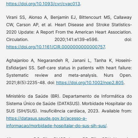
https://doi.org/10.1093/cvr/cvac013
.
Virani SS, Alonso A, Benjamin EJ, Bittencourt MS, Callaway
CW, Carson AP, et al. Heart Disease and Stroke Statistics-
2020 Update: A Report From the American Heart Association.
Circulation. 2020;141:e139-e596. doi:
https://doi.org/10.1161/CIR.0000000000000757
.
Aghajanloo A, Negarandeh R, Janani L, Tanha K, Hoseini-
Esfidarjani SS. Self-care status in patients with heart failure:
Systematic review and meta-analysis. Nurs Open.
2021;8(5):2235-48. doi:
https://doi.org/10.1002/nop2.805
.
Ministério da Saúde (BR). Departamento de Informática do
Sistema Único de Saúde (DATASUS). Morbidade Hospitalar do
SUS (SIH/SUS). Insuficiência cardíaca, 2023. Available from:
https://datasus.saude.gov.br/acesso-a-
informacao/morbidade-hospitalar-do-sus-sih-sus/
.