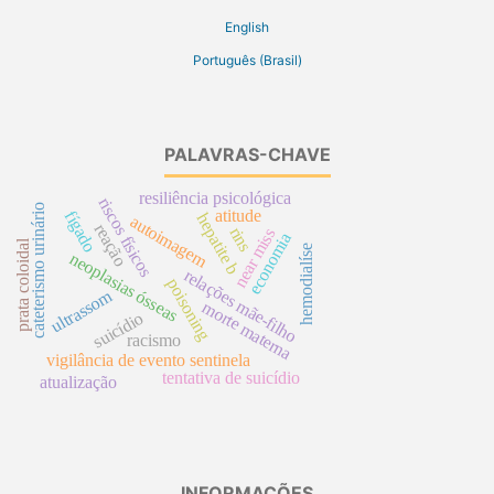
English
Português (Brasil)
PALAVRAS-CHAVE
resiliência psicológica
riscos físicos
cateterismo urinário
atitude
fígado
hepatite b
autoimagem
reação
rins
near miss
economia
prata coloidal
hemodialíse
neoplasias ósseas
relações mãe-filho
poisoning
ultrassom
morte materna
suicídio
racismo
vigilância de evento sentinela
tentativa de suicídio
atualização
INFORMAÇÕES