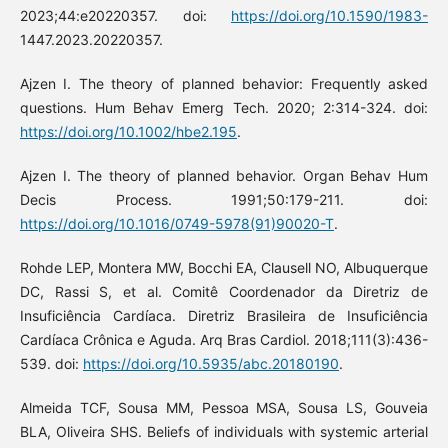
2023;44:e20220357. doi:
https://doi.org/10.1590/1983-
1447.2023.20220357.
Ajzen I. The theory of planned behavior: Frequently asked
questions. Hum Behav Emerg Tech. 2020; 2:314-324. doi:
https://doi.org/10.1002/hbe2.195
.
Ajzen I. The theory of planned behavior. Organ Behav Hum
Decis Process. 1991;50:179-211. doi:
https://doi.org/10.1016/0749-5978(91)90020-T
.
Rohde LEP, Montera MW, Bocchi EA, Clausell NO, Albuquerque
DC, Rassi S, et al. Comitê Coordenador da Diretriz de
Insuficiência Cardíaca. Diretriz Brasileira de Insuficiência
Cardíaca Crônica e Aguda. Arq Bras Cardiol. 2018;111(3):436-
539. doi:
https://doi.org/10.5935/abc.20180190
.
Almeida TCF, Sousa MM, Pessoa MSA, Sousa LS, Gouveia
BLA, Oliveira SHS. Beliefs of individuals with systemic arterial