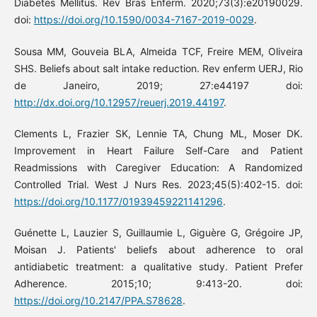
Diabetes Mellitus. Rev Bras Enferm. 2020;73(3):e20190029.
doi:
https://doi.org/10.1590/0034-7167-2019-0029
.
Sousa MM, Gouveia BLA, Almeida TCF, Freire MEM, Oliveira
SHS. Beliefs about salt intake reduction. Rev enferm UERJ, Rio
de Janeiro, 2019; 27:e44197 doi:
http://dx.doi.org/10.12957/reuerj.2019.44197
.
Clements L, Frazier SK, Lennie TA, Chung ML, Moser DK.
Improvement in Heart Failure Self-Care and Patient
Readmissions with Caregiver Education: A Randomized
Controlled Trial. West J Nurs Res. 2023;45(5):402-15. doi:
https://doi.org/10.1177/01939459221141296
.
Guénette L, Lauzier S, Guillaumie L, Giguère G, Grégoire JP,
Moisan J. Patients' beliefs about adherence to oral
antidiabetic treatment: a qualitative study. Patient Prefer
Adherence. 2015;10; 9:413-20. doi:
https://doi.org/10.2147/PPA.S78628
.