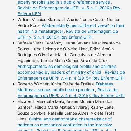
elderly hospitalized in a public reference service
,
Revista de Enfermagem da UFPI: v. 5 n. 1 (2016): Rev
Enferm UFPI
William Vinicius Kleinpaul, Analie Nunes Couto, Nestor
Pedro Roos,
Worker elderly men different views’ on their
health in a metallurgical
,
Revista de Enfermagem da
UFPI: v. 5 n. 1 (2016): Rev Enferm UFPI
Rafaela Vieira Teotônio, Luana Savana Nascimento de
Sousa, Luisa Helena de Oliveira Lima, Edina Araújo
Rodrigues Oliveira, Iolanda Gonçalves de Alencar
Figueiredo, Tereza Maria Gomes Arrais da Cruz,
Anthropometric epidemiological profile and children
accompanied by leaders of ministry of child
,
Revista de
Enfermagem da UFPI: v. 4 n. 4 (2015): Rev Enferm UFPI
Roberto Wagner Júnior Freire de Freitas,
Diabetes
Mellitus: a serious public health problem
,
Revista de
Enfermagem da UFPI: v. 4 n. 4 (2015): Rev Enferm UFPI
Elizabeth Mesquita Melo, Ariane Moreira Maia dos
Santos², Felícia Maria Matias Silveira³, Raiany Leite
Souza Sombra, Rafaella Lemos Alves, Violeta Frota
Lima,
Clinical and demographic characteristics of
patients on mechanical ventilation in the intensive
careunit
,
Revista de Enfermagem da UFPI: v. 4 n. 3