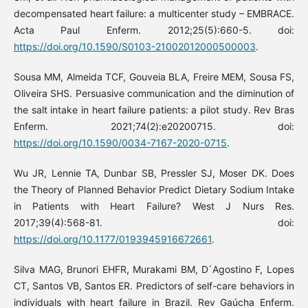
decompensated heart failure: a multicenter study – EMBRACE.
Acta Paul Enferm. 2012;25(5):660-5. doi:
https://doi.org/10.1590/S0103-21002012000500003
.
Sousa MM, Almeida TCF, Gouveia BLA, Freire MEM, Sousa FS,
Oliveira SHS. Persuasive communication and the diminution of
the salt intake in heart failure patients: a pilot study. Rev Bras
Enferm. 2021;74(2):e20200715. doi:
https://doi.org/10.1590/0034-7167-2020-0715
.
Wu JR, Lennie TA, Dunbar SB, Pressler SJ, Moser DK. Does
the Theory of Planned Behavior Predict Dietary Sodium Intake
in Patients with Heart Failure? West J Nurs Res.
2017;39(4):568-81. doi:
https://doi.org/10.1177/0193945916672661
.
Silva MAG, Brunori EHFR, Murakami BM, D ́Agostino F, Lopes
CT, Santos VB, Santos ER. Predictors of self-care behaviors in
individuals with heart failure in Brazil. Rev Gaúcha Enferm.