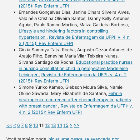
(2015): Rev Enferm UFPI
Ernandes Gonçalves Dias, Janine Cinara Silveira Alves,
Valdinéia Cristina Oliveira Santos, Danny Kelly Antunes
Aguiar, Paulo Ramon Martins, Maiza Caldeira Barbosa,
Lifestyle and hindering factors in controlling
hypertension
,
Revista de Enfermagem da UFPI: v. 4 n.
3 (2015): Rev Enferm UFPI
Girzia Sammya Tajra Rocha, Augusto Cezar Antunes de
Araujo Filho, Benevina Maria Vilar Teixeira Nunes,
Silvana Santiago da Rocha,
Educational practice nurses
in nursing consultation child in perspective Madeleine
Leininger
,
Revista de Enfermagem da UFPI: v. 4 n. 2
(2015): Rev Enferm UFPI
Simone Yuriko Kameo, Glebson Moura Silva, Namie
Okino Sawada, Mary Elizabeth de Santana,
Febrile
neutropenia recurrence after chemotherapy in patients
with breast cancer
,
Revista de Enfermagem da UFPI: v.
4 n. 2 (2015): Rev Enferm UFPI
<<
<
6
7
8
9
10
11
12
13
14
15
>
>>
Você também pode
iniciar uma pesquisa avançada por