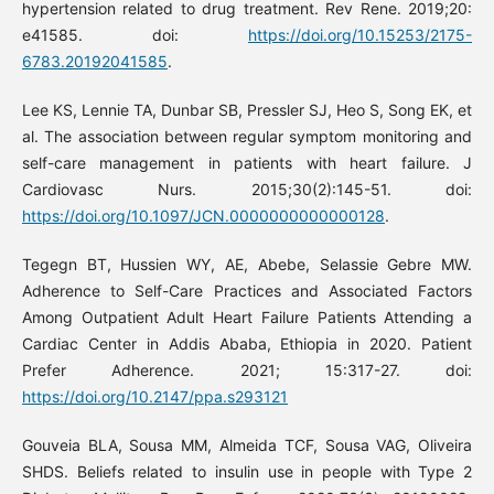
hypertension related to drug treatment. Rev Rene. 2019;20:
e41585. doi:
https://doi.org/10.15253/2175-
6783.20192041585
.
Lee KS, Lennie TA, Dunbar SB, Pressler SJ, Heo S, Song EK, et
al. The association between regular symptom monitoring and
self-care management in patients with heart failure. J
Cardiovasc Nurs. 2015;30(2):145-51. doi:
https://doi.org/10.1097/JCN.0000000000000128
.
Tegegn BT, Hussien WY, AE, Abebe, Selassie Gebre MW.
Adherence to Self-Care Practices and Associated Factors
Among Outpatient Adult Heart Failure Patients Attending a
Cardiac Center in Addis Ababa, Ethiopia in 2020. Patient
Prefer Adherence. 2021; 15:317-27. doi:
https://doi.org/10.2147/ppa.s293121
Gouveia BLA, Sousa MM, Almeida TCF, Sousa VAG, Oliveira
SHDS. Beliefs related to insulin use in people with Type 2