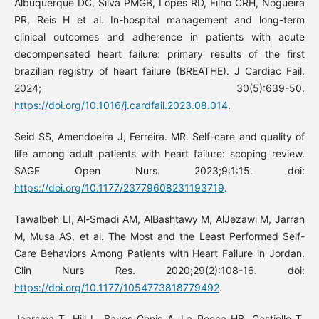
Albuquerque DC, Silva PMGB, Lopes RD, Filho CRH, Nogueira
PR, Reis H et al. In-hospital management and long-term
clinical outcomes and adherence in patients with acute
decompensated heart failure: primary results of the first
brazilian registry of heart failure (BREATHE). J Cardiac Fail.
2024; 30(5):639-50.
https://doi.org/10.1016/j.cardfail.2023.08.014
.
Seid SS, Amendoeira J, Ferreira. MR. Self-care and quality of
life among adult patients with heart failure: scoping review.
SAGE Open Nurs. 2023;9:1:15. doi:
https://doi.org/10.1177/23779608231193719
.
Tawalbeh LI, Al-Smadi AM, AlBashtawy M, AlJezawi M, Jarrah
M, Musa AS, et al. The Most and the Least Performed Self-
Care Behaviors Among Patients with Heart Failure in Jordan.
Clin Nurs Res. 2020;29(2):108-16. doi:
https://doi.org/10.1177/1054773818779492
.
Jaarsma T, Hill L, Bayes-Genis A, La Rocca HB, Castiello T,