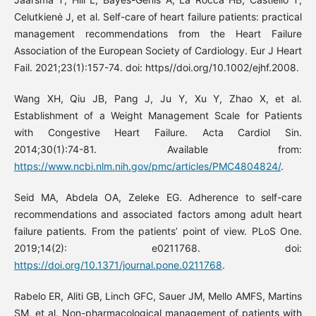
Celutkienė J, et al. Self-care of heart failure patients: practical
management recommendations from the Heart Failure
Association of the European Society of Cardiology. Eur J Heart
Fail. 2021;23(1):157-74. doi: https//doi.org/10.1002/ejhf.2008.
Wang XH, Qiu JB, Pang J, Ju Y, Xu Y, Zhao X, et al.
Establishment of a Weight Management Scale for Patients
with Congestive Heart Failure. Acta Cardiol Sin.
2014;30(1):74-81. Available from:
https://www.ncbi.nlm.nih.gov/pmc/articles/PMC4804824/
.
Seid MA, Abdela OA, Zeleke EG. Adherence to self-care
recommendations and associated factors among adult heart
failure patients. From the patients’ point of view. PLoS One.
2019;14(2): e0211768. doi:
https://doi.org/10.1371/journal.pone.0211768
.
Rabelo ER, Aliti GB, Linch GFC, Sauer JM, Mello AMFS, Martins
SM, et al. Non-pharmacological management of patients with