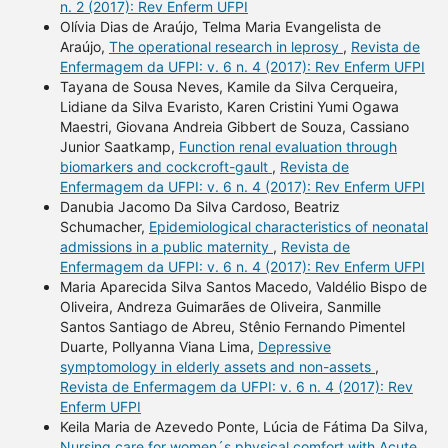
n. 2 (2017): Rev Enferm UFPI
Olívia Dias de Araújo, Telma Maria Evangelista de
Araújo,
The operational research in leprosy
,
Revista de
Enfermagem da UFPI: v. 6 n. 4 (2017): Rev Enferm UFPI
Tayana de Sousa Neves, Kamile da Silva Cerqueira,
Lidiane da Silva Evaristo, Karen Cristini Yumi Ogawa
Maestri, Giovana Andreia Gibbert de Souza, Cassiano
Junior Saatkamp,
Function renal evaluation through
biomarkers and cockcroft-gault
,
Revista de
Enfermagem da UFPI: v. 6 n. 4 (2017): Rev Enferm UFPI
Danubia Jacomo Da Silva Cardoso, Beatriz
Schumacher,
Epidemiological characteristics of neonatal
admissions in a public maternity
,
Revista de
Enfermagem da UFPI: v. 6 n. 4 (2017): Rev Enferm UFPI
Maria Aparecida Silva Santos Macedo, Valdélio Bispo de
Oliveira, Andreza Guimarães de Oliveira, Sanmille
Santos Santiago de Abreu, Stênio Fernando Pimentel
Duarte, Pollyanna Viana Lima,
Depressive
symptomology in elderly assets and non-assets
,
Revista de Enfermagem da UFPI: v. 6 n. 4 (2017): Rev
Enferm UFPI
Keila Maria de Azevedo Ponte, Lúcia de Fátima Da Silva,
Nursing care for women´s physical comfort with Acute