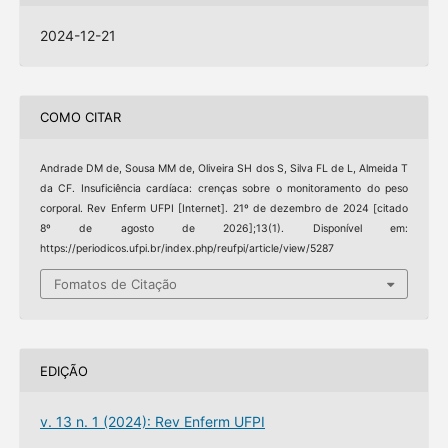
2024-12-21
COMO CITAR
Andrade DM de, Sousa MM de, Oliveira SH dos S, Silva FL de L, Almeida T
da CF. Insuficiência cardíaca: crenças sobre o monitoramento do peso
corporal. Rev Enferm UFPI [Internet]. 21º de dezembro de 2024 [citado
8º de agosto de 2026];13(1). Disponível em:
https://periodicos.ufpi.br/index.php/reufpi/article/view/5287
Fomatos de Citação
EDIÇÃO
v. 13 n. 1 (2024): Rev Enferm UFPI