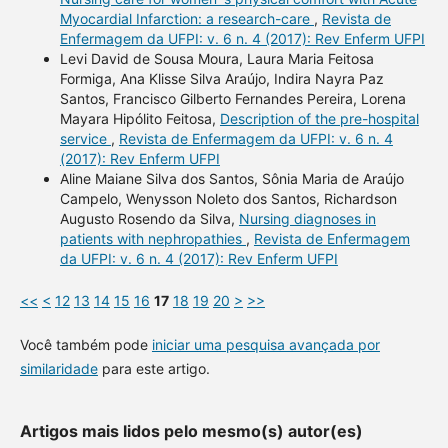
Myocardial Infarction: a research-care
,
Revista de
Enfermagem da UFPI: v. 6 n. 4 (2017): Rev Enferm UFPI
Levi David de Sousa Moura, Laura Maria Feitosa
Formiga, Ana Klisse Silva Araújo, Indira Nayra Paz
Santos, Francisco Gilberto Fernandes Pereira, Lorena
Mayara Hipólito Feitosa,
Description of the pre-hospital
service
,
Revista de Enfermagem da UFPI: v. 6 n. 4
(2017): Rev Enferm UFPI
Aline Maiane Silva dos Santos, Sônia Maria de Araújo
Campelo, Wenysson Noleto dos Santos, Richardson
Augusto Rosendo da Silva,
Nursing diagnoses in
patients with nephropathies
,
Revista de Enfermagem
da UFPI: v. 6 n. 4 (2017): Rev Enferm UFPI
<<
<
12
13
14
15
16
17
18
19
20
>
>>
Você também pode
iniciar uma pesquisa avançada por
similaridade
para este artigo.
Artigos mais lidos pelo mesmo(s) autor(es)