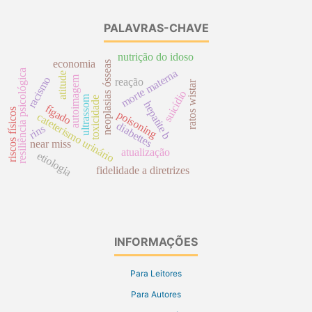
PALAVRAS-CHAVE
nutrição do idoso
economia
neoplasias ósseas
morte materna
resiliência psicológica
atitude
autoimagem
racismo
reação
ratos wistar
suicídio
ultrassom
toxicidade
hepatite b
fígado
riscos físicos
poisoning
cateterismo urinário
diabettes
rins
near miss
atualização
etiologia
fidelidade a diretrizes
INFORMAÇÕES
Para Leitores
Para Autores