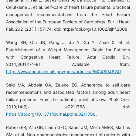
Celutkienė J, et al. Self-care of heart failure patients: practical
management recommendations from the Heart Failure
Association of the European Society of Cardiology. Eur J Heart
Fail. 2021;23(1):157-74. doi: https//doi.org/10.1002/ejhf.2008.
Wang XH, Qiu JB, Pang J, Ju Y, Xu Y, Zhao X, et al.
Establishment of a Weight Management Scale for Patients
with Congestive Heart Failure. Acta Cardiol Sin.
2014;30(1):74-81. Available from:
https://www.ncbi.nlm.nih.gov/pmc/articles/PMC4804824/
.
Seid MA, Abdela OA, Zeleke EG. Adherence to self-care
recommendations and associated factors among adult heart
failure patients. From the patients’ point of view. PLoS One.
2019;14(2): e0211768. doi:
https://doi.org/10.1371/journal.pone.0211768
.
Rabelo ER, Aliti GB, Linch GFC, Sauer JM, Mello AMFS, Martins
SM, et al. Non-pharmacological management of patients with