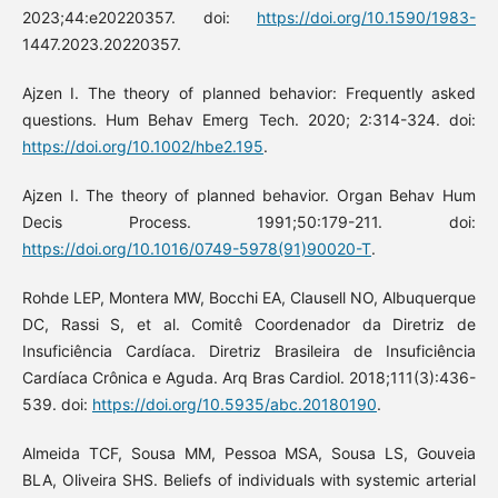
2023;44:e20220357. doi:
https://doi.org/10.1590/1983-
1447.2023.20220357.
Ajzen I. The theory of planned behavior: Frequently asked
questions. Hum Behav Emerg Tech. 2020; 2:314-324. doi:
https://doi.org/10.1002/hbe2.195
.
Ajzen I. The theory of planned behavior. Organ Behav Hum
Decis Process. 1991;50:179-211. doi:
https://doi.org/10.1016/0749-5978(91)90020-T
.
Rohde LEP, Montera MW, Bocchi EA, Clausell NO, Albuquerque
DC, Rassi S, et al. Comitê Coordenador da Diretriz de
Insuficiência Cardíaca. Diretriz Brasileira de Insuficiência
Cardíaca Crônica e Aguda. Arq Bras Cardiol. 2018;111(3):436-
539. doi:
https://doi.org/10.5935/abc.20180190
.
Almeida TCF, Sousa MM, Pessoa MSA, Sousa LS, Gouveia
BLA, Oliveira SHS. Beliefs of individuals with systemic arterial