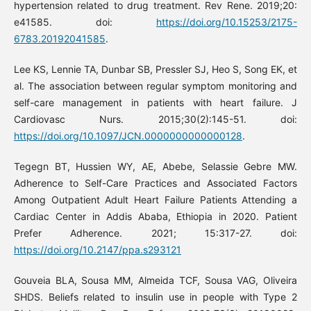
hypertension related to drug treatment. Rev Rene. 2019;20:
e41585. doi:
https://doi.org/10.15253/2175-
6783.20192041585
.
Lee KS, Lennie TA, Dunbar SB, Pressler SJ, Heo S, Song EK, et
al. The association between regular symptom monitoring and
self-care management in patients with heart failure. J
Cardiovasc Nurs. 2015;30(2):145-51. doi:
https://doi.org/10.1097/JCN.0000000000000128
.
Tegegn BT, Hussien WY, AE, Abebe, Selassie Gebre MW.
Adherence to Self-Care Practices and Associated Factors
Among Outpatient Adult Heart Failure Patients Attending a
Cardiac Center in Addis Ababa, Ethiopia in 2020. Patient
Prefer Adherence. 2021; 15:317-27. doi:
https://doi.org/10.2147/ppa.s293121
Gouveia BLA, Sousa MM, Almeida TCF, Sousa VAG, Oliveira
SHDS. Beliefs related to insulin use in people with Type 2