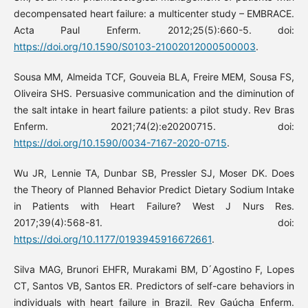
decompensated heart failure: a multicenter study – EMBRACE.
Acta Paul Enferm. 2012;25(5):660-5. doi:
https://doi.org/10.1590/S0103-21002012000500003
.
Sousa MM, Almeida TCF, Gouveia BLA, Freire MEM, Sousa FS,
Oliveira SHS. Persuasive communication and the diminution of
the salt intake in heart failure patients: a pilot study. Rev Bras
Enferm. 2021;74(2):e20200715. doi:
https://doi.org/10.1590/0034-7167-2020-0715
.
Wu JR, Lennie TA, Dunbar SB, Pressler SJ, Moser DK. Does
the Theory of Planned Behavior Predict Dietary Sodium Intake
in Patients with Heart Failure? West J Nurs Res.
2017;39(4):568-81. doi:
https://doi.org/10.1177/0193945916672661
.
Silva MAG, Brunori EHFR, Murakami BM, D ́Agostino F, Lopes
CT, Santos VB, Santos ER. Predictors of self-care behaviors in
individuals with heart failure in Brazil. Rev Gaúcha Enferm.