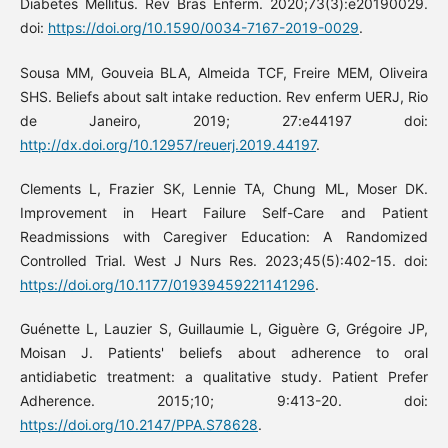
Diabetes Mellitus. Rev Bras Enferm. 2020;73(3):e20190029.
doi:
https://doi.org/10.1590/0034-7167-2019-0029
.
Sousa MM, Gouveia BLA, Almeida TCF, Freire MEM, Oliveira
SHS. Beliefs about salt intake reduction. Rev enferm UERJ, Rio
de Janeiro, 2019; 27:e44197 doi:
http://dx.doi.org/10.12957/reuerj.2019.44197
.
Clements L, Frazier SK, Lennie TA, Chung ML, Moser DK.
Improvement in Heart Failure Self-Care and Patient
Readmissions with Caregiver Education: A Randomized
Controlled Trial. West J Nurs Res. 2023;45(5):402-15. doi:
https://doi.org/10.1177/01939459221141296
.
Guénette L, Lauzier S, Guillaumie L, Giguère G, Grégoire JP,
Moisan J. Patients' beliefs about adherence to oral
antidiabetic treatment: a qualitative study. Patient Prefer
Adherence. 2015;10; 9:413-20. doi:
https://doi.org/10.2147/PPA.S78628
.