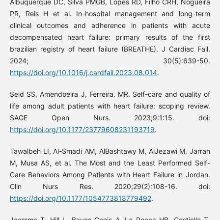
Albuquerque DC, Silva PMGB, Lopes RD, Filho CRH, Nogueira
PR, Reis H et al. In-hospital management and long-term
clinical outcomes and adherence in patients with acute
decompensated heart failure: primary results of the first
brazilian registry of heart failure (BREATHE). J Cardiac Fail.
2024; 30(5):639-50.
https://doi.org/10.1016/j.cardfail.2023.08.014
.
Seid SS, Amendoeira J, Ferreira. MR. Self-care and quality of
life among adult patients with heart failure: scoping review.
SAGE Open Nurs. 2023;9:1:15. doi:
https://doi.org/10.1177/23779608231193719
.
Tawalbeh LI, Al-Smadi AM, AlBashtawy M, AlJezawi M, Jarrah
M, Musa AS, et al. The Most and the Least Performed Self-
Care Behaviors Among Patients with Heart Failure in Jordan.
Clin Nurs Res. 2020;29(2):108-16. doi:
https://doi.org/10.1177/1054773818779492
.
Jaarsma T, Hill L, Bayes-Genis A, La Rocca HB, Castiello T,