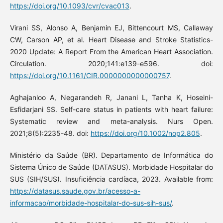
https://doi.org/10.1093/cvr/cvac013
.
Virani SS, Alonso A, Benjamin EJ, Bittencourt MS, Callaway
CW, Carson AP, et al. Heart Disease and Stroke Statistics-
2020 Update: A Report From the American Heart Association.
Circulation. 2020;141:e139-e596. doi:
https://doi.org/10.1161/CIR.0000000000000757
.
Aghajanloo A, Negarandeh R, Janani L, Tanha K, Hoseini-
Esfidarjani SS. Self-care status in patients with heart failure:
Systematic review and meta-analysis. Nurs Open.
2021;8(5):2235-48. doi:
https://doi.org/10.1002/nop2.805
.
Ministério da Saúde (BR). Departamento de Informática do
Sistema Único de Saúde (DATASUS). Morbidade Hospitalar do
SUS (SIH/SUS). Insuficiência cardíaca, 2023. Available from:
https://datasus.saude.gov.br/acesso-a-
informacao/morbidade-hospitalar-do-sus-sih-sus/
.