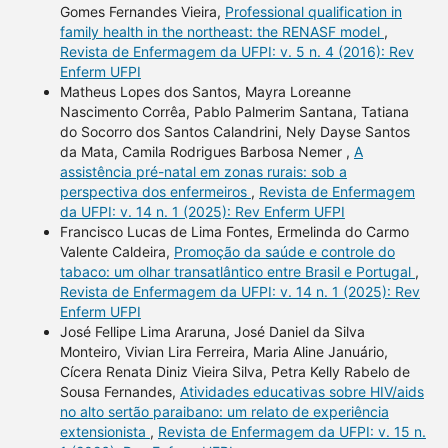
Gomes Fernandes Vieira,
Professional qualification in
family health in the northeast: the RENASF model
,
Revista de Enfermagem da UFPI: v. 5 n. 4 (2016): Rev
Enferm UFPI
Matheus Lopes dos Santos, Mayra Loreanne
Nascimento Corrêa, Pablo Palmerim Santana, Tatiana
do Socorro dos Santos Calandrini, Nely Dayse Santos
da Mata, Camila Rodrigues Barbosa Nemer ,
A
assistência pré-natal em zonas rurais: sob a
perspectiva dos enfermeiros
,
Revista de Enfermagem
da UFPI: v. 14 n. 1 (2025): Rev Enferm UFPI
Francisco Lucas de Lima Fontes, Ermelinda do Carmo
Valente Caldeira,
Promoção da saúde e controle do
tabaco: um olhar transatlântico entre Brasil e Portugal
,
Revista de Enfermagem da UFPI: v. 14 n. 1 (2025): Rev
Enferm UFPI
José Fellipe Lima Araruna, José Daniel da Silva
Monteiro, Vivian Lira Ferreira, Maria Aline Januário,
Cícera Renata Diniz Vieira Silva, Petra Kelly Rabelo de
Sousa Fernandes,
Atividades educativas sobre HIV/aids
no alto sertão paraibano: um relato de experiência
extensionista
,
Revista de Enfermagem da UFPI: v. 15 n.