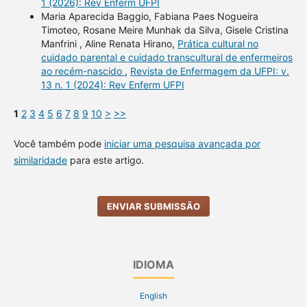
1 (2026): Rev Enferm UFPI
Maria Aparecida Baggio, Fabiana Paes Nogueira
Timoteo, Rosane Meire Munhak da Silva, Gisele Cristina
Manfrini , Aline Renata Hirano,
Prática cultural no
cuidado parental e cuidado transcultural de enfermeiros
ao recém-nascido
,
Revista de Enfermagem da UFPI: v.
13 n. 1 (2024): Rev Enferm UFPI
1
2
3
4
5
6
7
8
9
10
>
>>
Você também pode
iniciar uma pesquisa avançada por
similaridade
para este artigo.
ENVIAR SUBMISSÃO
IDIOMA
English