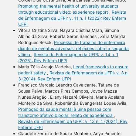
Promoting the mental health of university students
through educational video: experience report
,
Revista
de Enfermagem da UFPI: v. 11 n. 1 (2022): Rev Enferm
UFPI
Vitória Cristina Silva, Nayara Cristina Milan, Simone
Albino da Silva, Roberta Seron Sanches , Zélia Marilda
Rodrigues Resck,
Processo de trabalho do enfermeiro
diante de eventos adversos: reflexões sobre a segunda
vítima
,
Revista de Enfermagem da UFPI: v. 14 n. 1
(2025): Rev Enferm UFPI
Maria Zélia Araujo Madeira,
Legal frameworks to ensure
patient safety
,
Revista de Enfermagem da UFPI: v. 3 n.
3 (2014): Rev Enferm UFPI
Francisco Marcelo Leandro Cavalcante, Tatiane de
Sousa Paiva, Marcos Pires Campos, Joyce Mazza
Nunes Aragão , Eliany Nazaré Oliveira, Maria Adelane
Monteiro da Silva, Roberlândia Evangelista Lopes Ávila,
Promoção da saúde mental à uma pessoa com
transtorno afetivo bipolar: relato de experiência
,
Revista de Enfermagem da UFPI: v. 13 n. 1 (2024): Rev
Enferm UFPI
Claudete Ferreira de Souza Monteiro, Anya Pimentel