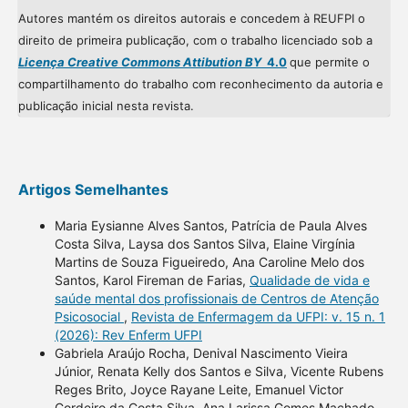
Autores mantém os direitos autorais e concedem à REUFPI o
direito de primeira publicação, com o trabalho licenciado sob a
Licença Creative Commons Attibution BY
4.0
que permite o
compartilhamento do trabalho com reconhecimento da autoria e
publicação inicial nesta revista.
Artigos Semelhantes
Maria Eysianne Alves Santos, Patrícia de Paula Alves
Costa Silva, Laysa dos Santos Silva, Elaine Virgínia
Martins de Souza Figueiredo, Ana Caroline Melo dos
Santos, Karol Fireman de Farias,
Qualidade de vida e
saúde mental dos profissionais de Centros de Atenção
Psicosocial
,
Revista de Enfermagem da UFPI: v. 15 n. 1
(2026): Rev Enferm UFPI
Gabriela Araújo Rocha, Denival Nascimento Vieira
Júnior, Renata Kelly dos Santos e Silva, Vicente Rubens
Reges Brito, Joyce Rayane Leite, Emanuel Victor
Cordeiro da Costa Silva, Ana Larissa Gomes Machado,