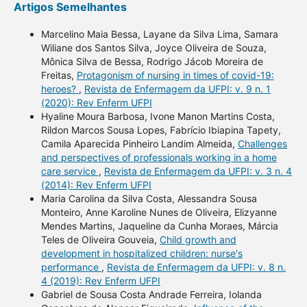
Artigos Semelhantes
Marcelino Maia Bessa, Layane da Silva Lima, Samara
Wiliane dos Santos Silva, Joyce Oliveira de Souza,
Mônica Silva de Bessa, Rodrigo Jácob Moreira de
Freitas,
Protagonism of nursing in times of covid-19:
heroes?
,
Revista de Enfermagem da UFPI: v. 9 n. 1
(2020): Rev Enferm UFPI
Hyaline Moura Barbosa, Ivone Manon Martins Costa,
Rildon Marcos Sousa Lopes, Fabrício Ibiapina Tapety,
Camila Aparecida Pinheiro Landim Almeida,
Challenges
and perspectives of professionals working in a home
care service
,
Revista de Enfermagem da UFPI: v. 3 n. 4
(2014): Rev Enferm UFPI
Maria Carolina da Silva Costa, Alessandra Sousa
Monteiro, Anne Karoline Nunes de Oliveira, Elizyanne
Mendes Martins, Jaqueline da Cunha Moraes, Márcia
Teles de Oliveira Gouveia,
Child growth and
development in hospitalized children: nurse's
performance
,
Revista de Enfermagem da UFPI: v. 8 n.
4 (2019): Rev Enferm UFPI
Gabriel de Sousa Costa Andrade Ferreira, Iolanda