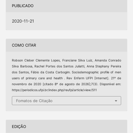
PUBLICADO
2020-11-21
COMO CITAR
Robson Cleber Clemente Lopes, Franciane Silva Luiz, Amanda Conrado
Silva Barbosa, Rachel Portes dos Santos Juliatti, Anna Stephany Pereira
dos Santos, Fábio da Costa Carbogim. Sociodemographic profile of men
users of primary care and health . Rev Enferm UFPI [Internet]. 21º de
novembro de 2020 [citado 8º de agosto de 2026];7(3). Disponível em:
https://periodicos.ufpi.br/index.php/reufpi/article/view/511
Fomatos de Citação
EDIÇÃO