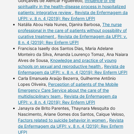
Gonçalves de Alencar Figueiredo,
Influence of the
spirituality in the health-disease process in hospitalized
patients: integrative review
,
Revista de Enfermagem da
UFPI: v. 8 n. 4 (2019): Rev Enferm UFPI
Natália Abou Hala Nunes, Djanira Barbosa,
The nurse
professional in the care of patients without possibility of
curative treatment
,
Revista de Enfermagem da UFPI: v.
8 n. 4 (2019): Rev Enferm UFPI
Francisca Isaelly dos Santos Dias, Maria Adelane
Monteiro da Silva, Amanda Lourenço Tomaz, Ana Naiara
Alves de Sousa,
Knowledge and practice of young
schools on sexual and reproductive health
,
Revista de
Enfermagem da UFPI: v. 8 n. 4 (2019): Rev Enferm UFPI
Carla Emanuela Araújo Bezerra, Guilherme Antônio
Lopes Oliveira,
Perception of patients of the Mobile
Emergency Care Service about the care of the
multidisciplinary team
,
Revista de Enfermagem da
UFPI: v. 8 n. 4 (2019): Rev Enferm UFPI
Janayra de Brito Parentes, Thaynara Mesquita do
Nascimento, Ariane Gomes dos Santos, Caique Veloso,
Factors related to suicide behavior in women
,
Revista
de Enfermagem da UFPI: v. 8 n. 4 (2019): Rev Enferm
UFPI