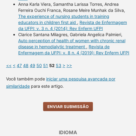
Anna Karla Viera, Samantha Larissa Torres, Andrea
Ferreira Ouchi Franca, Rosane Meire Munhak da Silva,
The experience of nursing students in training
educators in children first aid
,
Revista de Enfermagem
da UFPI: v. 3 n. 4 (2014): Rev Enferm UFPI
Clarice Santana Milagres, Gabriela Angelica Palmieri,
Auto perception of health of women with chronic renal
disease in hemodialytic treatment
,
Revista de
Enfermagem da UFPI: v. 8 n. 4 (2019): Rev Enferm UFPI
<<
<
47
48
49
50
51
52
53
>
>>
Você também pode
iniciar uma pesquisa avançada por
similaridade
para este artigo.
ENVIAR SUBMISSÃO
IDIOMA