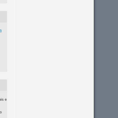
m
ais e
ho