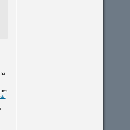
nha
gues
sta
a