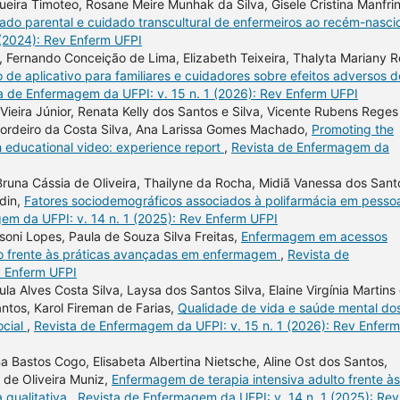
ira Timoteo, Rosane Meire Munhak da Silva, Gisele Cristina Manfrini
idado parental e cuidado transcultural de enfermeiros ao recém-nasc
 (2024): Rev Enferm UFPI
a, Fernando Conceição de Lima, Elizabeth Teixeira, Thalyta Mariany 
o de aplicativo para familiares e cuidadores sobre efeitos adversos d
a de Enfermagem da UFPI: v. 15 n. 1 (2026): Rev Enferm UFPI
Vieira Júnior, Renata Kelly dos Santos e Silva, Vicente Rubens Reges
 Cordeiro da Costa Silva, Ana Larissa Gomes Machado,
Promoting the
h educational video: experience report
,
Revista de Enfermagem da
, Bruna Cássia de Oliveira, Thailyne da Rocha, Midiã Vanessa dos Sant
rdin,
Fatores sociodemográficos associados à polifarmácia em pesso
em da UFPI: v. 14 n. 1 (2025): Rev Enferm UFPI
oni Lopes, Paula de Souza Silva Freitas,
Enfermagem em acessos
exão frente às práticas avançadas em enfermagem
,
Revista de
v Enferm UFPI
la Alves Costa Silva, Laysa dos Santos Silva, Elaine Virgínia Martins
ntos, Karol Fireman de Farias,
Qualidade de vida e saúde mental do
ocial
,
Revista de Enfermagem da UFPI: v. 15 n. 1 (2026): Rev Enferm
a Bastos Cogo, Elisabeta Albertina Nietsche, Aline Ost dos Santos,
s de Oliveira Muniz,
Enfermagem de terapia intensiva adulto frente às
 qualitativa
,
Revista de Enfermagem da UFPI: v. 14 n. 1 (2025): Rev