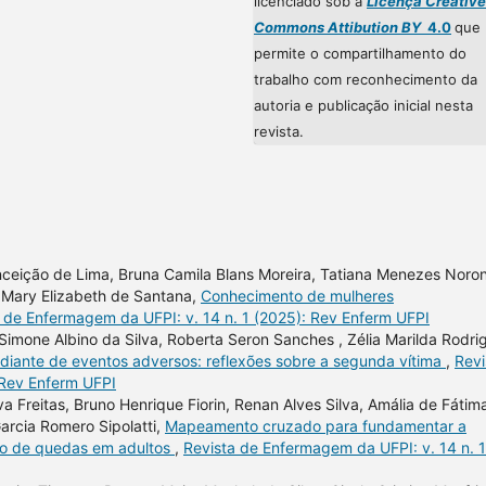
licenciado sob a
Licença Creative
Commons Attibution BY
4.0
que
permite o compartilhamento do
trabalho com reconhecimento da
autoria e publicação inicial nesta
revista.
nceição de Lima, Bruna Camila Blans Moreira, Tatiana Menezes Noro
, Mary Elizabeth de Santana,
Conhecimento de mulheres
 de Enfermagem da UFPI: v. 14 n. 1 (2025): Rev Enferm UFPI
n, Simone Albino da Silva, Roberta Seron Sanches , Zélia Marilda Rodri
 diante de eventos adversos: reflexões sobre a segunda vítima
,
Revi
 Rev Enferm UFPI
va Freitas, Bruno Henrique Fiorin, Renan Alves Silva, Amália de Fátim
arcia Romero Sipolatti,
Mapeamento cruzado para fundamentar a
ão de quedas em adultos
,
Revista de Enfermagem da UFPI: v. 14 n. 1