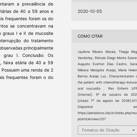
ntaram a prevalência de
etárias de 40 a 59 anos e
2020-10-05
ais frequentes foram os do
mentos se concentravam na
 graus I e II de mucosite
COMO CITAR
interrupção do tratamento
observadas principalmente
Jaylinne Ribeiro Morais, Thiago Rê
 grau I. Conclusão: Os
Vanderley, Rômulo Diego Monte Soare
, faixa etária de 40 a 59
Augusto Everton Dias Castro, Sar
s. Possuem uma renda de 2
Nilkece Mesquita Araújo, Maria Hele
Barros Araújo Luz. Characterization 
ais frequentes foram o do
the patient with chemotherapy-induc
oral mucositis . Rev Enferm UFP
[Internet]. 5º de outubro de 202
[citado 7º de agosto de 2026];4(1
Disponível em
https://periodicos.ufpi.br/index.php/reu
pi/article/view/237
Fomatos de Citação