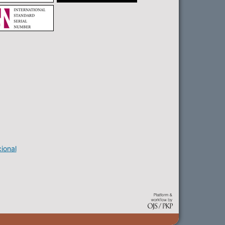
ional