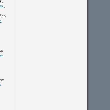
 ,
ido
,
Rêgo
o
os
as
 de
s