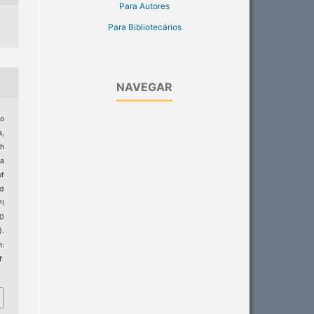
Para Autores
Para Bibliotecários
NAVEGAR
go
s,
ah
na
of
ed
I
0
).
:
f