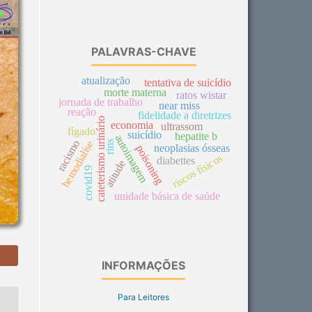
PALAVRAS-CHAVE
atualização
tentativa de suicídio
morte materna
ratos wistar
jornada de trabalho
near miss
reação
fidelidade a diretrizes
cateterismo urinário
economia
ultrassom
fígado
suicídio
hepatite b
autoimagem
racismo
rins
hemodialíse
neoplasias ósseas
poisoning
riscos físicos
diabettes
atitude
covid19
unidade básica de saúde
INFORMAÇÕES
Para Leitores