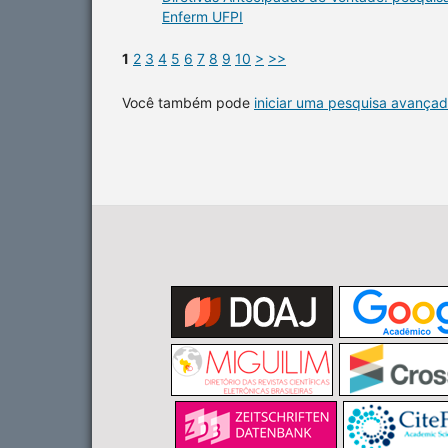
Enferm UFPI
1
2
3
4
5
6
7
8
9
10
>
>>
Você também pode
iniciar uma pesquisa avançad