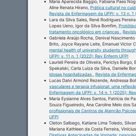
Maria Aparecida Baggio, Fabiana Paes Nogue
Aline Renata Hirano,
Prática cultural no cu
Revista de Enfermagem da UFPI: v. 13 n. 1
Lara da Silva Sales, René Rodrigues Pereir
Lopes Ueno, Igor da Silva Bomfim,
Protótip
tratamento oncológico em crianças
,
Revist
Gabriela Araújo Rocha, Denival Nascimento 
Brito, Joyce Rayane Leite, Emanuel Victor
mental health of university students throug
UFPI: v. 11 n. 1 (2022): Rev Enferm UFPI
Laurieli Pereira de Oliveira, Periclys Borgo
Spekalski, Carla Luiza da Silva, Danielle Bo
idosas hospitalizadas
,
Revista de Enfermag
Lucas Dalvi Armond Rezende, Andressa Bols
vasculares e terapia infusional: uma refl
Enfermagem da UFPI: v. 14 n. 1 (2025): Re
Maria Eysianne Alves Santos, Patrícia de Pau
Souza Figueiredo, Ana Caroline Melo dos Sa
profissionais de Centros de Atenção Psicos
UFPI
Cleton Salbego, Katiane Lima Toledo, Silvan
Mariana Kathleen da Costa Ferreira, Viníciu
Diretivas Antecipadas de Vontade: pesquisa