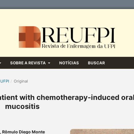
SOBRE A REVISTA
NOTÍCIAS
BUSCAR
 UFPI
/
Original
patient with chemotherapy-induced ora
mucositis
y, Rômulo Diego Monte