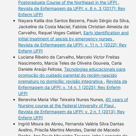
Postgraduate Course of the Northeast in the UFPI
,
Revista de Enfermagem da UFPI: v. 6 n. 3 (2017): Rev
Enferm UFPI
Nayara Kalila dos Santos Bezerra, Paulo Sérgio da Silva,
Jackeline da Costa Maciel, Fabíola Christian Almeida de
Carvalho, Raquel Voges Caldart,
Early identification and
initial treatment of sepsis by emergency nurses
,
Revista de Enfermagem da UFPI: v. 11 n. 1 (2022): Rev
Enferm UFPI
Luciana Ribeiro de Carvalho, Marcelo Victor Freitas
Nascimento, Marcia Teles de Oliveira Gouveia, Carla
Daniele Araújo Feitosa,
Tecnologias educacionais para
promoção do cuidado parental do recém-nascido
prematuro no domicílio: revisão integrativa
,
Revista de
Enfermagem da UFPI: v. 14 n. 1 (2025): Rev Enferm
UFPI
Benevina Maria Vilar Teixeira Nunes Nunes,
40 years of
Nursing course at the Federal University of Piauí
,
Revista de Enfermagem da UFPI: v. 2 n. 1 (2013): Rev
Enferm UFPI
Ingrid Moura de Abreu, Fernanda Valéria Silva Dantas
Avelino, Priscila Martins Mendes, Daniel de Macedo
Rocha, Ana Paula Mousinho Tavares, Igho Leonardo do