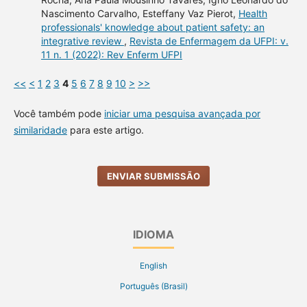
Nascimento Carvalho, Esteffany Vaz Pierot,
Health
professionals' knowledge about patient safety: an
integrative review
,
Revista de Enfermagem da UFPI: v.
11 n. 1 (2022): Rev Enferm UFPI
<<
<
1
2
3
4
5
6
7
8
9
10
>
>>
Você também pode
iniciar uma pesquisa avançada por
similaridade
para este artigo.
ENVIAR SUBMISSÃO
IDIOMA
English
Português (Brasil)