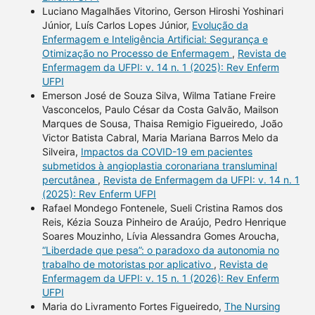
Luciano Magalhães Vitorino, Gerson Hiroshi Yoshinari
Júnior, Luís Carlos Lopes Júnior,
Evolução da
Enfermagem e Inteligência Artificial: Segurança e
Otimização no Processo de Enfermagem
,
Revista de
Enfermagem da UFPI: v. 14 n. 1 (2025): Rev Enferm
UFPI
Emerson José de Souza Silva, Wilma Tatiane Freire
Vasconcelos, Paulo César da Costa Galvão, Mailson
Marques de Sousa, Thaisa Remigio Figueiredo, João
Victor Batista Cabral, Maria Mariana Barros Melo da
Silveira,
Impactos da COVID-19 em pacientes
submetidos à angioplastia coronariana transluminal
percutânea
,
Revista de Enfermagem da UFPI: v. 14 n. 1
(2025): Rev Enferm UFPI
Rafael Mondego Fontenele, Sueli Cristina Ramos dos
Reis, Kézia Souza Pinheiro de Araújo, Pedro Henrique
Soares Mouzinho, Lívia Alessandra Gomes Aroucha,
“Liberdade que pesa”: o paradoxo da autonomia no
trabalho de motoristas por aplicativo
,
Revista de
Enfermagem da UFPI: v. 15 n. 1 (2026): Rev Enferm
UFPI
Maria do Livramento Fortes Figueiredo,
The Nursing