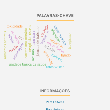
PALAVRAS-CHAVE
etiologia
toxicidade
morte materna
neoplasias ósseas
jornada de trabalho
adaptação
cateterismo urinário
economia
hepatite b
near miss
alimentos naturais
atitude
tabagismo
rins
ultrassom
riscos físicos
autoimagem
suicídio
reação
racismo
poisoning
diabettes
fígado
unidade básica de saúde
ratos wistar
INFORMAÇÕES
Para Leitores
Para Autores