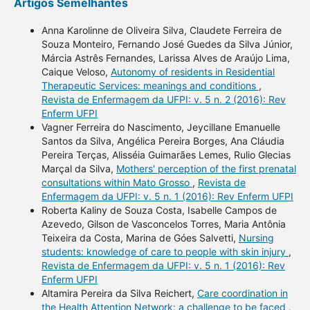
Artigos Semelhantes
Anna Karolinne de Oliveira Silva, Claudete Ferreira de
Souza Monteiro, Fernando José Guedes da Silva Júnior,
Márcia Astrês Fernandes, Larissa Alves de Araújo Lima,
Caique Veloso,
Autonomy of residents in Residential
Therapeutic Services: meanings and conditions
,
Revista de Enfermagem da UFPI: v. 5 n. 2 (2016): Rev
Enferm UFPI
Vagner Ferreira do Nascimento, Jeycillane Emanuelle
Santos da Silva, Angélica Pereira Borges, Ana Cláudia
Pereira Terças, Alisséia Guimarães Lemes, Rulio Glecias
Marçal da Silva,
Mothers' perception of the first prenatal
consultations within Mato Grosso
,
Revista de
Enfermagem da UFPI: v. 5 n. 1 (2016): Rev Enferm UFPI
Roberta Kaliny de Souza Costa, Isabelle Campos de
Azevedo, Gilson de Vasconcelos Torres, Maria Antônia
Teixeira da Costa, Marina de Góes Salvetti,
Nursing
students: knowledge of care to people with skin injury
,
Revista de Enfermagem da UFPI: v. 5 n. 1 (2016): Rev
Enferm UFPI
Altamira Pereira da Silva Reichert,
Care coordination in
the Health Attention Network: a challenge to be faced
,